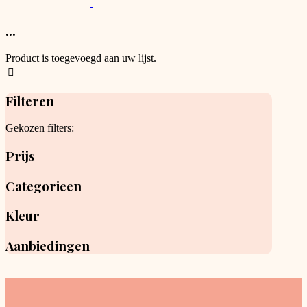
This
on
product
the
has
...
product
options
page
that
Product is toegevoegd aan uw lijst.
may
be
chosen
Filteren
on
the
product
Gekozen filters:
page
Prijs
Categorieen
Kleur
Aanbiedingen