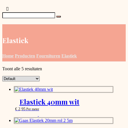
Elastiek
Home
Producten
Fournituren
Elastiek
Toont alle 5 resultaten
Elastiek 40mm wit
€
2,95
Per meter
This
product
has