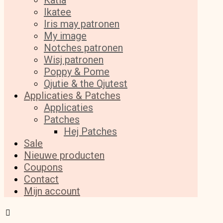
Katia
Ikatee
Iris may patronen
My image
Notches patronen
Wisj patronen
Poppy & Pome
Qjutie & the Qjutest
Applicaties & Patches
Applicaties
Patches
Hej Patches
Sale
Nieuwe producten
Coupons
Contact
Mijn account