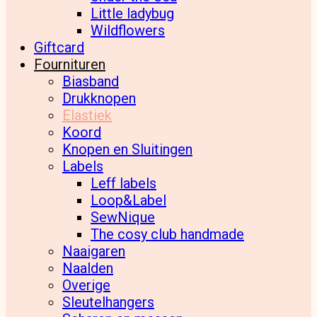
Little ladybug
Wildflowers
Giftcard
Fournituren
Biasband
Drukknopen
Elastiek
Koord
Knopen en Sluitingen
Labels
Leff labels
Loop&Label
SewNique
The cosy club handmade
Naaigaren
Naalden
Overige
Sleutelhangers