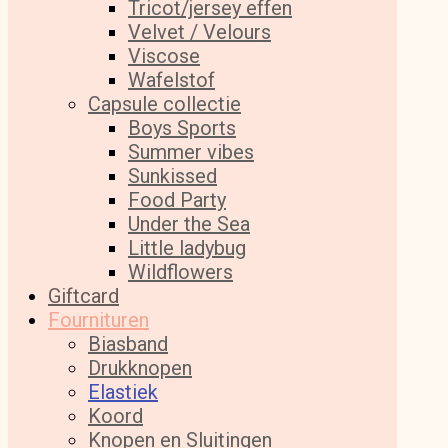
Tricot/jersey effen
Velvet / Velours
Viscose
Wafelstof
Capsule collectie
Boys Sports
Summer vibes
Sunkissed
Food Party
Under the Sea
Little ladybug
Wildflowers
Giftcard
Fournituren
Biasband
Drukknopen
Elastiek
Koord
Knopen en Sluitingen