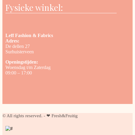
Fysieke winkel:
Leff Fashion & Fabrics
Adres:
De dellen 27
Surhuisterveen
Openingstijden:
Woensdag t/m Zaterdag
09:00 – 17:00
© All rights reserved. - ❤ Fresh&Fruitig