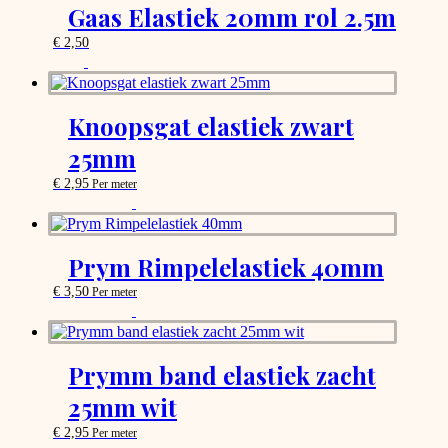
options
Gaas Elastiek 20mm rol 2.5m
that
may
€
2,50
be
chosen
on
the
Knoopsgat elastiek zwart
product
page
25mm
€
2,95
Per meter
This
product
has
options
Prym Rimpelelastiek 40mm
that
may
€
3,50
Per meter
be
This
chosen
product
on
has
the
options
Prymm band elastiek zacht
product
that
page
25mm wit
may
be
€
2,95
Per meter
chosen