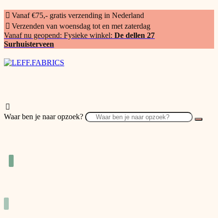
Vanaf €75,- gratis verzending in Nederland
Verzenden van woensdag tot en met zaterdag
Vanaf nu geopend: Fysieke winkel:
De dellen 27
Surhuisterveen
Waar ben je naar opzoek?