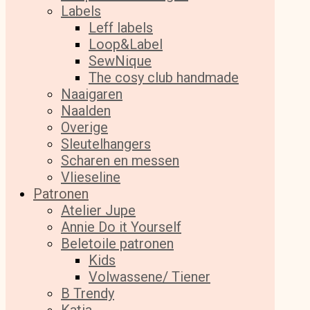
Labels
Leff labels
Loop&Label
SewNique
The cosy club handmade
Naaigaren
Naalden
Overige
Sleutelhangers
Scharen en messen
Vlieseline
Patronen
Atelier Jupe
Annie Do it Yourself
Beletoile patronen
Kids
Volwassene/ Tiener
B Trendy