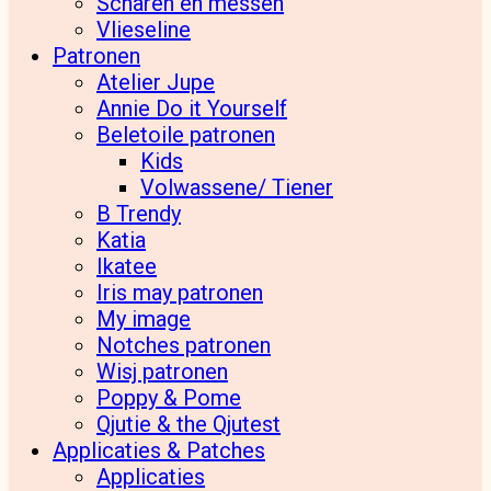
Scharen en messen
Vlieseline
Patronen
Atelier Jupe
Annie Do it Yourself
Beletoile patronen
Kids
Volwassene/ Tiener
B Trendy
Katia
Ikatee
Iris may patronen
My image
Notches patronen
Wisj patronen
Poppy & Pome
Qjutie & the Qjutest
Applicaties & Patches
Applicaties