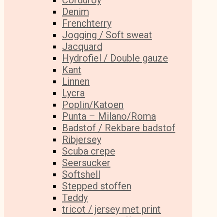
Corduroy
Denim
Frenchterry
Jogging / Soft sweat
Jacquard
Hydrofiel / Double gauze
Kant
Linnen
Lycra
Poplin/Katoen
Punta – Milano/Roma
Badstof / Rekbare badstof
Ribjersey
Scuba crepe
Seersucker
Softshell
Stepped stoffen
Teddy
tricot / jersey met print