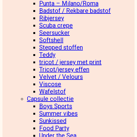
Punta – Milano/Roma
Badstof / Rekbare badstof
Ribjersey
Scuba crepe
Seersucker
Softshell
Stepped stoffen
Teddy
tricot / jersey met print
Tricot/jersey effen
Velvet / Velours
Viscose
Wafelstof
Capsule collectie
Boys Sports
Summer vibes
Sunkissed
Food Party
Under the Sea