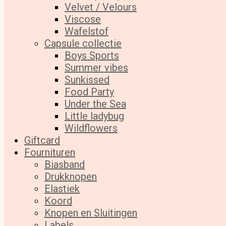
Velvet / Velours
Viscose
Wafelstof
Capsule collectie
Boys Sports
Summer vibes
Sunkissed
Food Party
Under the Sea
Little ladybug
Wildflowers
Giftcard
Fournituren
Biasband
Drukknopen
Elastiek
Koord
Knopen en Sluitingen
Labels