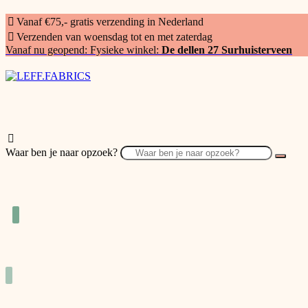
Vanaf €75,- gratis verzending in Nederland
Verzenden van woensdag tot en met zaterdag
Vanaf nu geopend: Fysieke winkel:
De dellen 27 Surhuisterveen
Waar ben je naar opzoek?