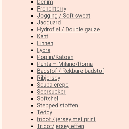
Denim
Frenchterry
Jogging / Soft sweat
Jacquard
Hydrofiel / Double gauze
Kant
Linnen
Lycra
Poplin/Katoen
Punta – Milano/Roma
Badstof / Rekbare badstof
Ribjersey
Scuba crepe
Seersucker
Softshell
Stepped stoffen
Teddy
tricot / jersey met print
Tricot/jersey effen