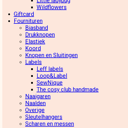
Little ladybug
Wildflowers
Giftcard
Fournituren
Biasband
Drukknopen
Elastiek
Koord
Knopen en Sluitingen
Labels
Leff labels
Loop&Label
SewNique
The cosy club handmade
Naaigaren
Naalden
Overige
Sleutelhangers
Scharen en messen