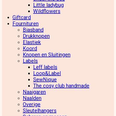
Little ladybug
Wildflowers
Giftcard
Fournituren
Biasband
Drukknopen
Elastiek
Koord
Knopen en Sluitingen
Labels
Leff labels
Loop&Label
SewNique
The cosy club handmade
Naaigaren
Naalden
Overige
Sleutelhangers