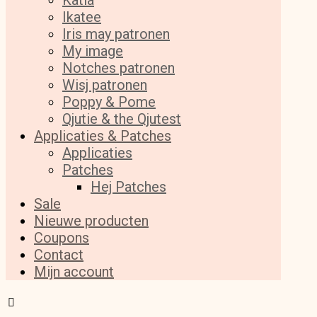
Katia
Ikatee
Iris may patronen
My image
Notches patronen
Wisj patronen
Poppy & Pome
Qjutie & the Qjutest
Applicaties & Patches
Applicaties
Patches
Hej Patches
Sale
Nieuwe producten
Coupons
Contact
Mijn account