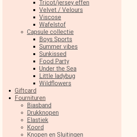
Tricot/jersey effen
Velvet / Velours
Viscose
Wafelstof
Capsule collectie
Boys Sports
Summer vibes
Sunkissed
Food Party
Under the Sea
Little ladybug
Wildflowers
Giftcard
Fournituren
Biasband
Drukknopen
Elastiek
Koord
Knopen en Sluitingen