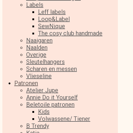
Labels
Leff labels
Loop&Label
SewNique
The cosy club handmade
Naaigaren
Naalden
Overige
Sleutelhangers
Scharen en messen
Vlieseline
Patronen
Atelier Jupe
Annie Do it Yourself
Beletoile patronen
Kids
Volwassene/ Tiener
B Trendy