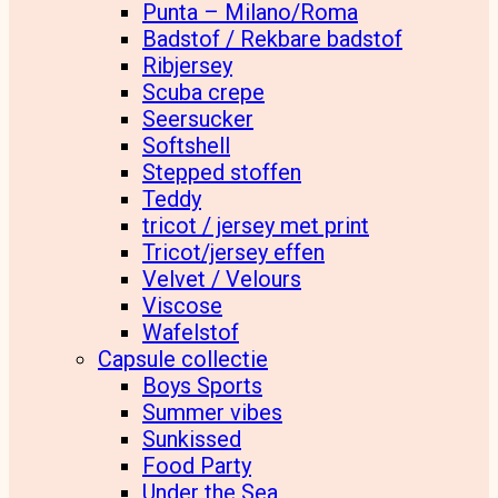
Punta – Milano/Roma
Badstof / Rekbare badstof
Ribjersey
Scuba crepe
Seersucker
Softshell
Stepped stoffen
Teddy
tricot / jersey met print
Tricot/jersey effen
Velvet / Velours
Viscose
Wafelstof
Capsule collectie
Boys Sports
Summer vibes
Sunkissed
Food Party
Under the Sea