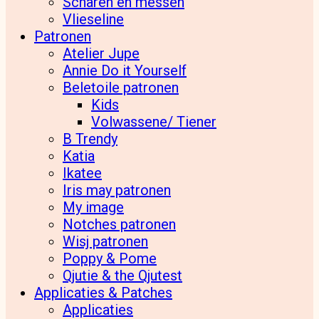
Scharen en messen
Vlieseline
Patronen
Atelier Jupe
Annie Do it Yourself
Beletoile patronen
Kids
Volwassene/ Tiener
B Trendy
Katia
Ikatee
Iris may patronen
My image
Notches patronen
Wisj patronen
Poppy & Pome
Qjutie & the Qjutest
Applicaties & Patches
Applicaties