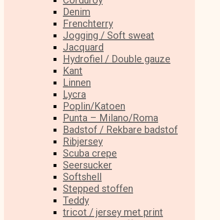
Corduroy
Denim
Frenchterry
Jogging / Soft sweat
Jacquard
Hydrofiel / Double gauze
Kant
Linnen
Lycra
Poplin/Katoen
Punta – Milano/Roma
Badstof / Rekbare badstof
Ribjersey
Scuba crepe
Seersucker
Softshell
Stepped stoffen
Teddy
tricot / jersey met print