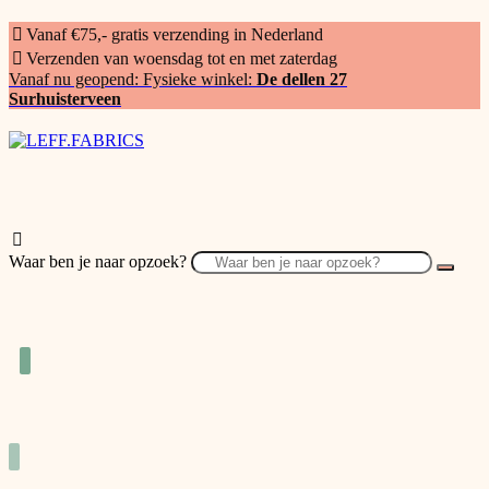
Vanaf €75,- gratis verzending in Nederland
Verzenden van woensdag tot en met zaterdag
Vanaf nu geopend: Fysieke winkel:
De dellen 27
Surhuisterveen
Waar ben je naar opzoek?