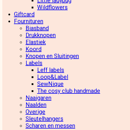
Little ladybug
Wildflowers
Giftcard
Fournituren
Biasband
Drukknopen
Elastiek
Koord
Knopen en Sluitingen
Labels
Leff labels
Loop&Label
SewNique
The cosy club handmade
Naaigaren
Naalden
Overige
Sleutelhangers
Scharen en messen