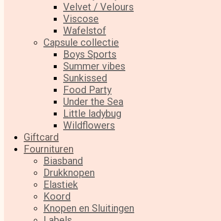
Velvet / Velours
Viscose
Wafelstof
Capsule collectie
Boys Sports
Summer vibes
Sunkissed
Food Party
Under the Sea
Little ladybug
Wildflowers
Giftcard
Fournituren
Biasband
Drukknopen
Elastiek
Koord
Knopen en Sluitingen
Labels