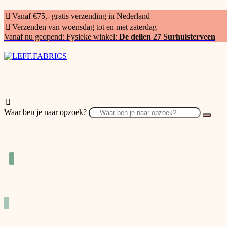
Vanaf €75,- gratis verzending in Nederland
Verzenden van woensdag tot en met zaterdag
Vanaf nu geopend: Fysieke winkel:
De dellen 27 Surhuisterveen
Waar ben je naar opzoek?