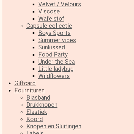
Velvet / Velours
Viscose
Wafelstof
Capsule collectie
Boys Sports
Summer vibes
Sunkissed
Food Party
Under the Sea
Little ladybug
Wildflowers
Giftcard
Fournituren
Biasband
Drukknopen
Elastiek
Koord
Knopen en Sluitingen
Labels