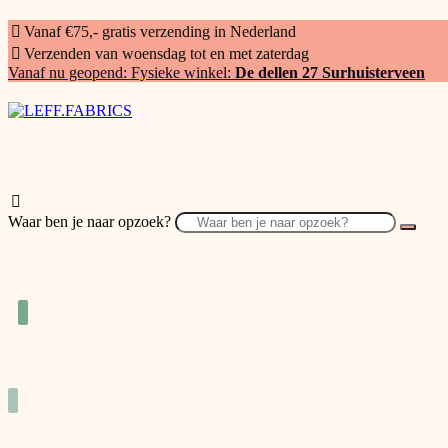
Vanaf €75,- gratis verzending in Nederland
Verzenden van woensdag tot en met zaterdag
Vanaf nu geopend: Fysieke winkel:
De dellen 27 Surhuisterveen
Waar ben je naar opzoek?