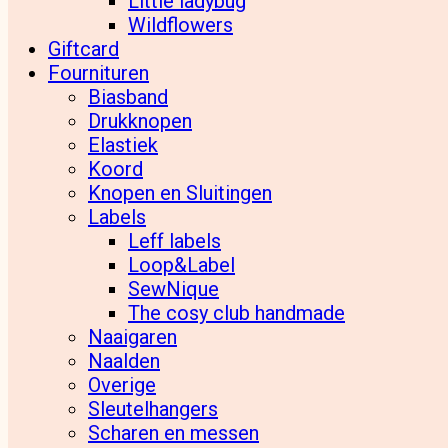
Little ladybug
Wildflowers
Giftcard
Fournituren
Biasband
Drukknopen
Elastiek
Koord
Knopen en Sluitingen
Labels
Leff labels
Loop&Label
SewNique
The cosy club handmade
Naaigaren
Naalden
Overige
Sleutelhangers
Scharen en messen