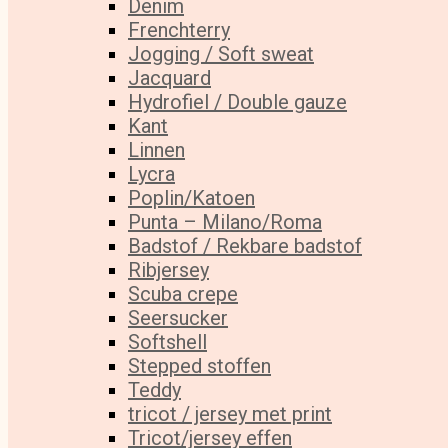
Denim
Frenchterry
Jogging / Soft sweat
Jacquard
Hydrofiel / Double gauze
Kant
Linnen
Lycra
Poplin/Katoen
Punta – Milano/Roma
Badstof / Rekbare badstof
Ribjersey
Scuba crepe
Seersucker
Softshell
Stepped stoffen
Teddy
tricot / jersey met print
Tricot/jersey effen