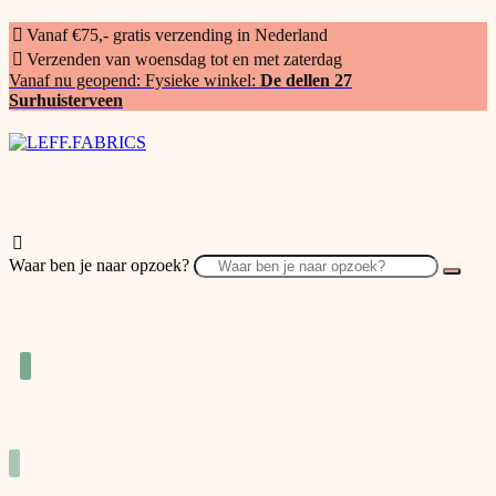
Vanaf €75,- gratis verzending in Nederland
Verzenden van woensdag tot en met zaterdag
Vanaf nu geopend: Fysieke winkel:
De dellen 27
Surhuisterveen
Waar ben je naar opzoek?