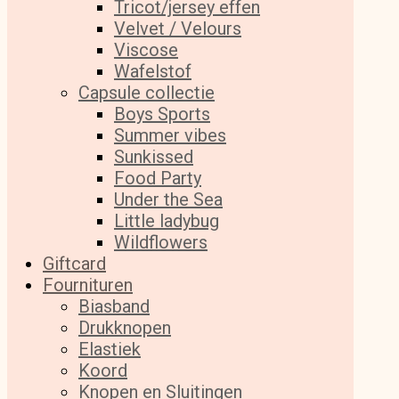
Tricot/jersey effen
Velvet / Velours
Viscose
Wafelstof
Capsule collectie
Boys Sports
Summer vibes
Sunkissed
Food Party
Under the Sea
Little ladybug
Wildflowers
Giftcard
Fournituren
Biasband
Drukknopen
Elastiek
Koord
Knopen en Sluitingen