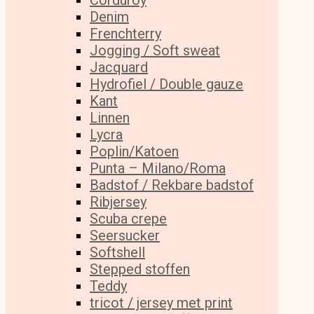
Corduroy
Denim
Frenchterry
Jogging / Soft sweat
Jacquard
Hydrofiel / Double gauze
Kant
Linnen
Lycra
Poplin/Katoen
Punta – Milano/Roma
Badstof / Rekbare badstof
Ribjersey
Scuba crepe
Seersucker
Softshell
Stepped stoffen
Teddy
tricot / jersey met print