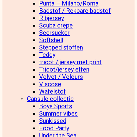
Punta – Milano/Roma
Badstof / Rekbare badstof
Ribjersey
Scuba crepe
Seersucker
Softshell
Stepped stoffen
Teddy
tricot / jersey met print
Tricot/jersey effen
Velvet / Velours
Viscose
Wafelstof
Capsule collectie
Boys Sports
Summer vibes
Sunkissed
Food Party
Under the Sea