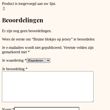
that
Product is toegevoegd aan uw lijst.
may
be
chosen
Beoordelingen
on
the
product
Er zijn nog geen beoordelingen.
page
Wees de eerste om “Bruine blokjes op jersey” te beoordelen
Je e-mailadres wordt niet gepubliceerd.
Vereiste velden zijn
gemarkeerd met
*
Je waardering
*
Je beoordeling
*
Naam
*