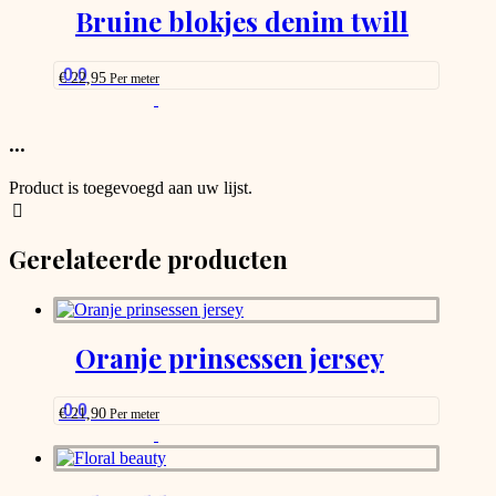
meerdere
Bruine blokjes denim twill
page
variaties.
Deze
optie
0.0
€
22,95
Per meter
kan
This
gekozen
product
worden
has
...
op
options
de
that
productpagina
Product is toegevoegd aan uw lijst.
may
be
chosen
Gerelateerde producten
on
the
product
page
Oranje prinsessen jersey
0.0
€
21,90
Per meter
This
product
has
options