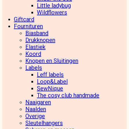
Little ladybug
Wildflowers
Giftcard
Fournituren
Biasband
Drukknopen
Elastiek
Koord
Knopen en Sluitingen
Labels
Leff labels
Loop&Label
SewNique
The cosy club handmade
Naaigaren
Naalden
Overige
Sleutelhangers