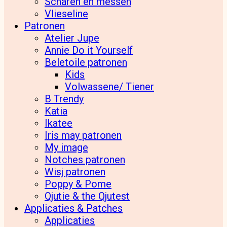
Scharen en messen
Vlieseline
Patronen
Atelier Jupe
Annie Do it Yourself
Beletoile patronen
Kids
Volwassene/ Tiener
B Trendy
Katia
Ikatee
Iris may patronen
My image
Notches patronen
Wisj patronen
Poppy & Pome
Qjutie & the Qjutest
Applicaties & Patches
Applicaties