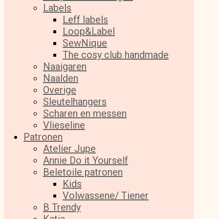
Labels
Leff labels
Loop&Label
SewNique
The cosy club handmade
Naaigaren
Naalden
Overige
Sleutelhangers
Scharen en messen
Vlieseline
Patronen
Atelier Jupe
Annie Do it Yourself
Beletoile patronen
Kids
Volwassene/ Tiener
B Trendy