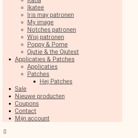
Katia
Ikatee
Iris may patronen
My image
Notches patronen
Wisj patronen
Poppy & Pome
Qjutie & the Qjutest
Applicaties & Patches
Applicaties
Patches
Hej Patches
Sale
Nieuwe producten
Coupons
Contact
Mijn account