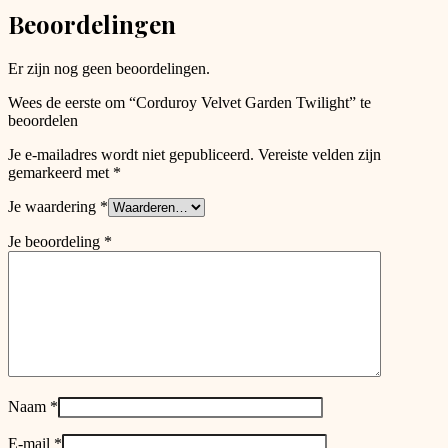
chosen
Beoordelingen
on
the
product
Er zijn nog geen beoordelingen.
page
Wees de eerste om “Corduroy Velvet Garden Twilight” te
beoordelen
Je e-mailadres wordt niet gepubliceerd.
Vereiste velden zijn
gemarkeerd met
*
Je waardering
*
Je beoordeling
*
Naam
*
E-mail
*