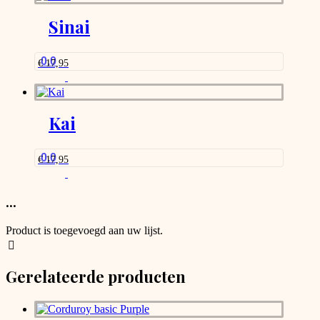
Sinai
0.0
€
17,95
Kai
0.0
€
17,95
...
Product is toegevoegd aan uw lijst.
Gerelateerde producten