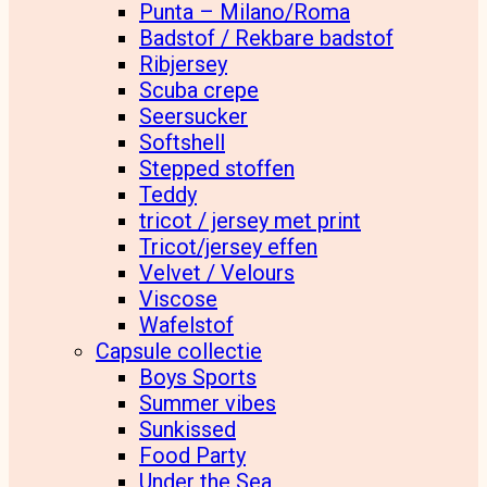
Punta – Milano/Roma
Badstof / Rekbare badstof
Ribjersey
Scuba crepe
Seersucker
Softshell
Stepped stoffen
Teddy
tricot / jersey met print
Tricot/jersey effen
Velvet / Velours
Viscose
Wafelstof
Capsule collectie
Boys Sports
Summer vibes
Sunkissed
Food Party
Under the Sea