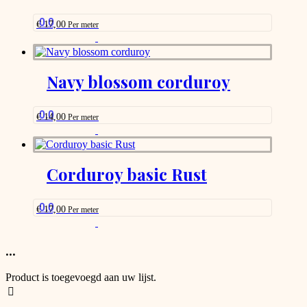
may
be
0.0
€
17,00
Per meter
chosen
This
on
product
the
has
product
options
Navy blossom corduroy
page
that
may
be
0.0
€
14,00
Per meter
chosen
This
on
product
the
has
product
options
Corduroy basic Rust
page
that
may
be
0.0
€
17,00
Per meter
chosen
This
on
product
the
has
...
product
options
page
that
Product is toegevoegd aan uw lijst.
may
be