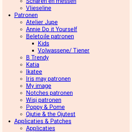
Scharen en messen
Vlieseline
Patronen
Atelier Jupe
Annie Do it Yourself
Beletoile patronen
Kids
Volwassene/ Tiener
B Trendy
Katia
Ikatee
Iris may patronen
My image
Notches patronen
Wisj patronen
Poppy & Pome
Qjutie & the Qjutest
Applicaties & Patches
Applicaties