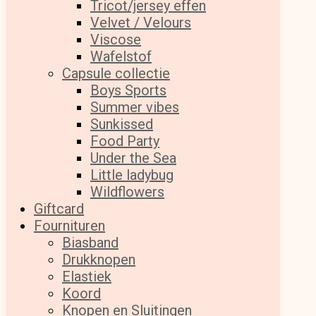
Tricot/jersey effen
Velvet / Velours
Viscose
Wafelstof
Capsule collectie
Boys Sports
Summer vibes
Sunkissed
Food Party
Under the Sea
Little ladybug
Wildflowers
Giftcard
Fournituren
Biasband
Drukknopen
Elastiek
Koord
Knopen en Sluitingen