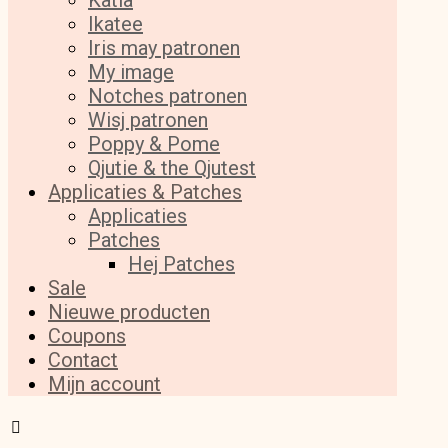
Katia
Ikatee
Iris may patronen
My image
Notches patronen
Wisj patronen
Poppy & Pome
Qjutie & the Qjutest
Applicaties & Patches
Applicaties
Patches
Hej Patches
Sale
Nieuwe producten
Coupons
Contact
Mijn account