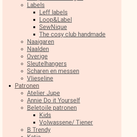
Labels
Leff labels
Loop&Label
SewNique
The cosy club handmade
Naaigaren
Naalden
Overige
Sleutelhangers
Scharen en messen
Vlieseline
Patronen
Atelier Jupe
Annie Do it Yourself
Beletoile patronen
Kids
Volwassene/ Tiener
B Trendy