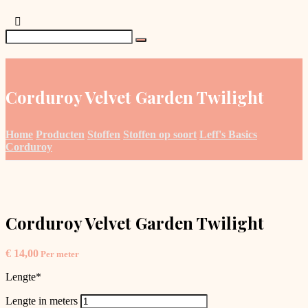
Corduroy Velvet Garden Twilight
Home
Producten
Stoffen
Stoffen op soort
Leff's Basics
Corduroy
Corduroy Velvet Garden Twilight
€
14,00
Per meter
Lengte
*
Lengte in meters