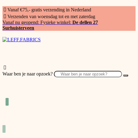
Vanaf €75,- gratis verzending in Nederland
Verzenden van woensdag tot en met zaterdag
Vanaf nu geopend: Fysieke winkel:
De dellen 27
Surhuisterveen
Waar ben je naar opzoek?