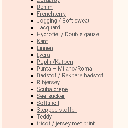
Corduroy
Denim
Frenchterry
Jogging / Soft sweat
Jacquard
Hydrofiel / Double gauze
Kant
Linnen
Lycra
Poplin/Katoen
Punta – Milano/Roma
Badstof / Rekbare badstof
Ribjersey
Scuba crepe
Seersucker
Softshell
Stepped stoffen
Teddy
tricot / jersey met print