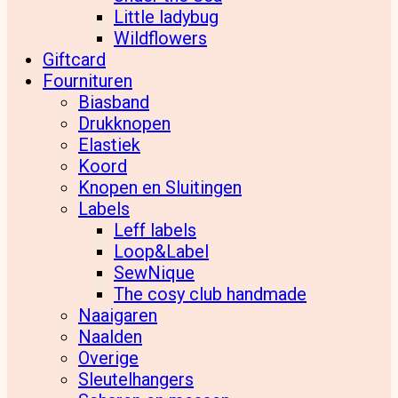
Little ladybug
Wildflowers
Giftcard
Fournituren
Biasband
Drukknopen
Elastiek
Koord
Knopen en Sluitingen
Labels
Leff labels
Loop&Label
SewNique
The cosy club handmade
Naaigaren
Naalden
Overige
Sleutelhangers