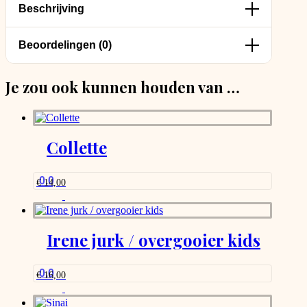
Beschrijving
Beoordelingen (0)
Je zou ook kunnen houden van …
Collette
0.0
€
14,00
Irene jurk / overgooier kids
0.0
€
16,00