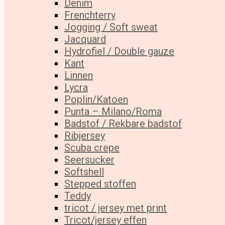
Denim
Frenchterry
Jogging / Soft sweat
Jacquard
Hydrofiel / Double gauze
Kant
Linnen
Lycra
Poplin/Katoen
Punta – Milano/Roma
Badstof / Rekbare badstof
Ribjersey
Scuba crepe
Seersucker
Softshell
Stepped stoffen
Teddy
tricot / jersey met print
Tricot/jersey effen