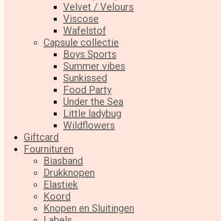
Velvet / Velours
Viscose
Wafelstof
Capsule collectie
Boys Sports
Summer vibes
Sunkissed
Food Party
Under the Sea
Little ladybug
Wildflowers
Giftcard
Fournituren
Biasband
Drukknopen
Elastiek
Koord
Knopen en Sluitingen
Labels