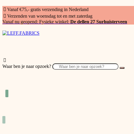
Vanaf €75,- gratis verzending in Nederland
Verzenden van woensdag tot en met zaterdag
Vanaf nu geopend: Fysieke winkel:
De dellen 27 Surhuisterveen
Waar ben je naar opzoek?