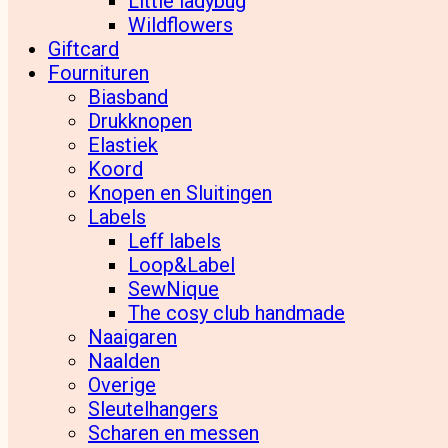
Little ladybug
Wildflowers
Giftcard
Fournituren
Biasband
Drukknopen
Elastiek
Koord
Knopen en Sluitingen
Labels
Leff labels
Loop&Label
SewNique
The cosy club handmade
Naaigaren
Naalden
Overige
Sleutelhangers
Scharen en messen