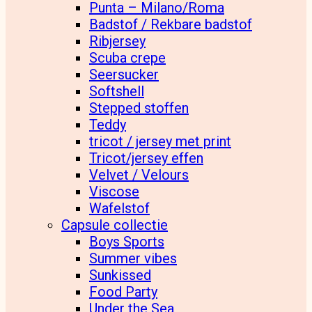
Punta – Milano/Roma
Badstof / Rekbare badstof
Ribjersey
Scuba crepe
Seersucker
Softshell
Stepped stoffen
Teddy
tricot / jersey met print
Tricot/jersey effen
Velvet / Velours
Viscose
Wafelstof
Capsule collectie
Boys Sports
Summer vibes
Sunkissed
Food Party
Under the Sea