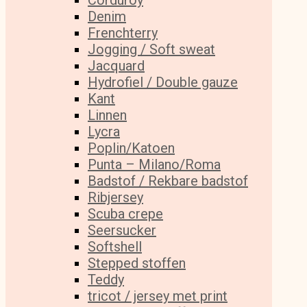
Corduroy
Denim
Frenchterry
Jogging / Soft sweat
Jacquard
Hydrofiel / Double gauze
Kant
Linnen
Lycra
Poplin/Katoen
Punta – Milano/Roma
Badstof / Rekbare badstof
Ribjersey
Scuba crepe
Seersucker
Softshell
Stepped stoffen
Teddy
tricot / jersey met print