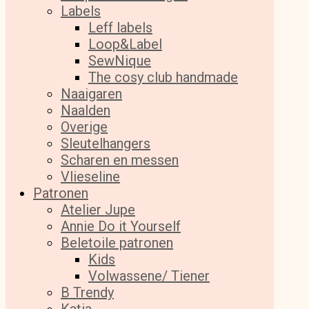
Labels
Leff labels
Loop&Label
SewNique
The cosy club handmade
Naaigaren
Naalden
Overige
Sleutelhangers
Scharen en messen
Vlieseline
Patronen
Atelier Jupe
Annie Do it Yourself
Beletoile patronen
Kids
Volwassene/ Tiener
B Trendy