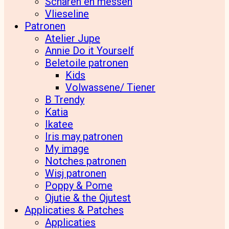
Scharen en messen
Vlieseline
Patronen
Atelier Jupe
Annie Do it Yourself
Beletoile patronen
Kids
Volwassene/ Tiener
B Trendy
Katia
Ikatee
Iris may patronen
My image
Notches patronen
Wisj patronen
Poppy & Pome
Qjutie & the Qjutest
Applicaties & Patches
Applicaties