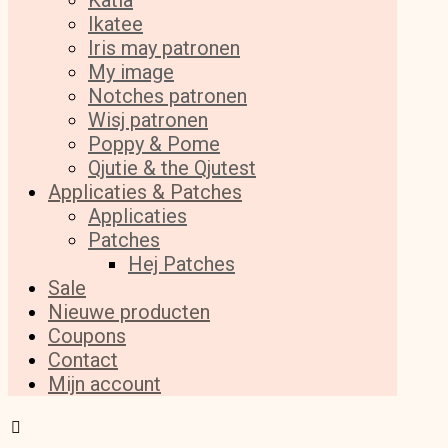
Katia
Ikatee
Iris may patronen
My image
Notches patronen
Wisj patronen
Poppy & Pome
Qjutie & the Qjutest
Applicaties & Patches
Applicaties
Patches
Hej Patches
Sale
Nieuwe producten
Coupons
Contact
Mijn account