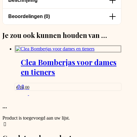
Beschrijving
Beoordelingen (0)
Je zou ook kunnen houden van …
Clea Bomberjas voor dames
en tieners
0.0
€
16,00
...
Product is toegevoegd aan uw lijst.