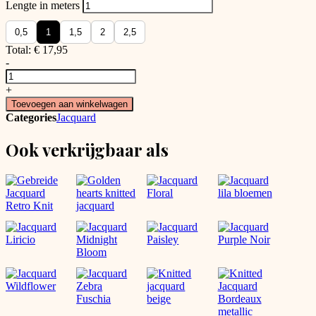
Lengte in meters
0,5
1
1,5
2
2,5
Total:
€
17,95
-
Jacquard
Lilly
+
aantal
Toevoegen aan winkelwagen
Categories
Jacquard
Ook verkrijgbaar als