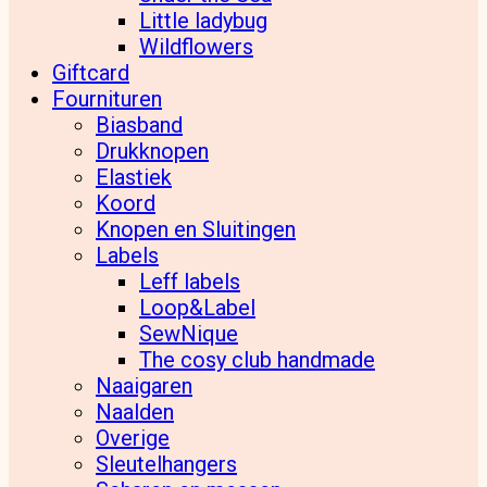
Little ladybug
Wildflowers
Giftcard
Fournituren
Biasband
Drukknopen
Elastiek
Koord
Knopen en Sluitingen
Labels
Leff labels
Loop&Label
SewNique
The cosy club handmade
Naaigaren
Naalden
Overige
Sleutelhangers