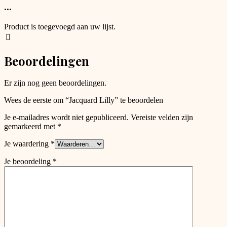
has
...
product
options
page
that
Product is toegevoegd aan uw lijst.
may
be
chosen
Beoordelingen
on
the
product
Er zijn nog geen beoordelingen.
page
Wees de eerste om “Jacquard Lilly” te beoordelen
Je e-mailadres wordt niet gepubliceerd.
Vereiste velden zijn
gemarkeerd met
*
Je waardering
*
Je beoordeling
*