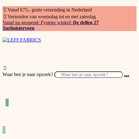
Vanaf €75,- gratis verzending in Nederland
Verzenden van woensdag tot en met zaterdag
Vanaf nu geopend: Fysieke winkel:
De dellen 27
Surhuisterveen
Waar ben je naar opzoek?