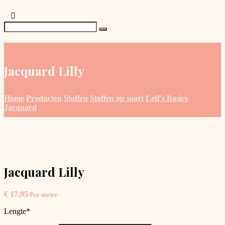
Jacquard Lilly
Home
Producten
Stoffen
Stoffen op soort
Leff's Basics
Jacquard
Jacquard Lilly
€
17,95
Per meter
Lengte
*