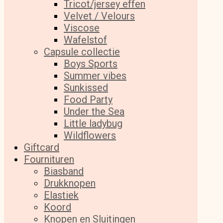
Tricot/jersey effen
Velvet / Velours
Viscose
Wafelstof
Capsule collectie
Boys Sports
Summer vibes
Sunkissed
Food Party
Under the Sea
Little ladybug
Wildflowers
Giftcard
Fournituren
Biasband
Drukknopen
Elastiek
Koord
Knopen en Sluitingen