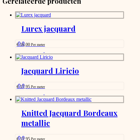
Gerelateerde producten
Lurex jacquard
0.0
€
16,00
Per meter
This
product
has
options
Jacquard Liricio
that
may
be
0.0
€
17,95
Per meter
chosen
This
on
product
the
has
product
options
Knitted Jacquard Bordeaux
page
that
metallic
may
be
chosen
on
0.0
€
12,95
Per meter