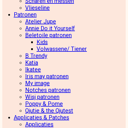
Scharen en messen
Vlieseline
Patronen
Atelier Jupe
Annie Do it Yourself
Beletoile patronen
Kids
Volwassene/ Tiener
B Trendy
Katia
Ikatee
Iris may patronen
My image
Notches patronen
Wisj patronen
Poppy & Pome
Qjutie & the Qjutest
Applicaties & Patches
Applicaties