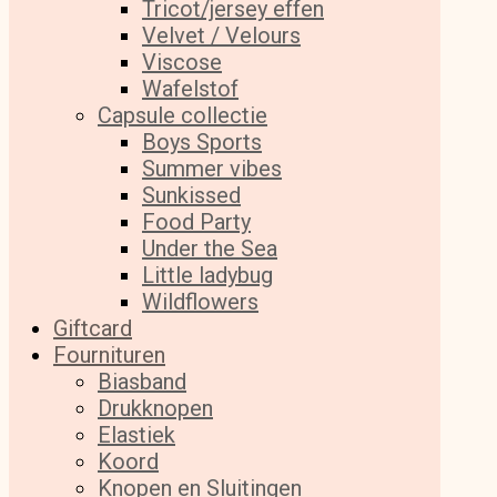
Tricot/jersey effen
Velvet / Velours
Viscose
Wafelstof
Capsule collectie
Boys Sports
Summer vibes
Sunkissed
Food Party
Under the Sea
Little ladybug
Wildflowers
Giftcard
Fournituren
Biasband
Drukknopen
Elastiek
Koord
Knopen en Sluitingen