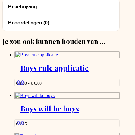
Beschrijving
Beoordelingen (0)
Je zou ook kunnen houden van …
Boys rule applicatie
0.0
Prijsklasse:
€
4,00
-
€
6,00
€ 4,00
Dit
tot
product
€ 6,00
heeft
meerdere
Boys will be boys
variaties.
Deze
optie
0.0
€
1,25
kan
gekozen