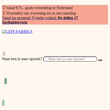
Vanaf €75,- gratis verzending in Nederland
Verzenden van woensdag tot en met zaterdag
Vanaf nu geopend: Fysieke winkel:
De dellen 27
Surhuisterveen
Waar ben je naar opzoek?