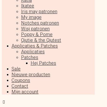
Katia
Ikatee
Iris may patronen
My image
Notches patronen
Wisj patronen
Poppy & Pome
Qjutie & the Qjutest
Applicaties & Patches
Applicaties
Patches
Hej Patches
Sale
Nieuwe producten
Coupons
Contact
Mijn account