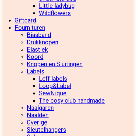
Little ladybug
Wildflowers
Giftcard
Fournituren
Biasband
Drukknopen
Elastiek
Koord
Knopen en Sluitingen
Labels
Leff labels
Loop&Label
SewNique
The cosy club handmade
Naaigaren
Naalden
Overige
Sleutelhangers