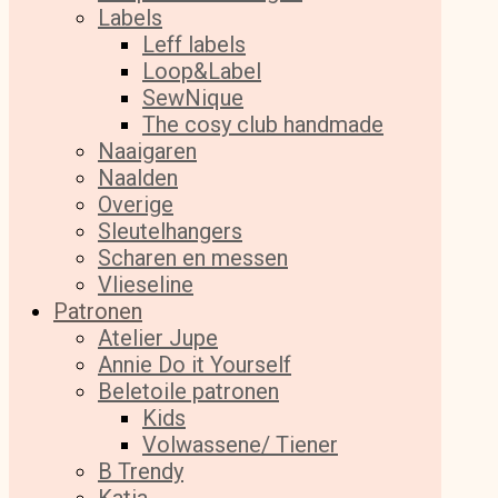
Labels
Leff labels
Loop&Label
SewNique
The cosy club handmade
Naaigaren
Naalden
Overige
Sleutelhangers
Scharen en messen
Vlieseline
Patronen
Atelier Jupe
Annie Do it Yourself
Beletoile patronen
Kids
Volwassene/ Tiener
B Trendy