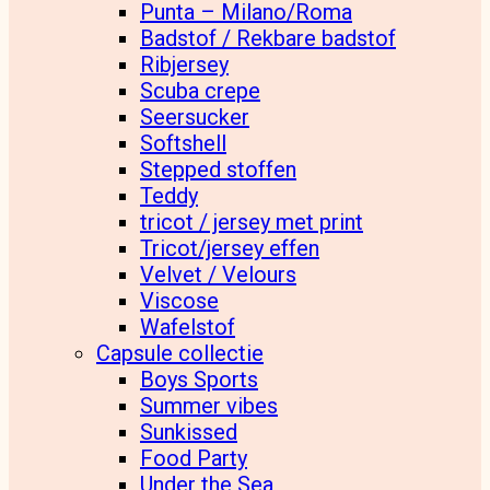
Punta – Milano/Roma
Badstof / Rekbare badstof
Ribjersey
Scuba crepe
Seersucker
Softshell
Stepped stoffen
Teddy
tricot / jersey met print
Tricot/jersey effen
Velvet / Velours
Viscose
Wafelstof
Capsule collectie
Boys Sports
Summer vibes
Sunkissed
Food Party
Under the Sea