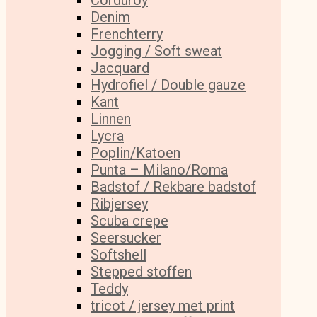
Corduroy
Denim
Frenchterry
Jogging / Soft sweat
Jacquard
Hydrofiel / Double gauze
Kant
Linnen
Lycra
Poplin/Katoen
Punta – Milano/Roma
Badstof / Rekbare badstof
Ribjersey
Scuba crepe
Seersucker
Softshell
Stepped stoffen
Teddy
tricot / jersey met print