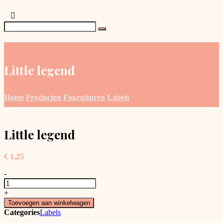
Little legend
Home
Producten
Fournituren
Labels
Little legend
€
1,25
-
Little
legend
+
aantal
Toevoegen aan winkelwagen
Categories
Labels