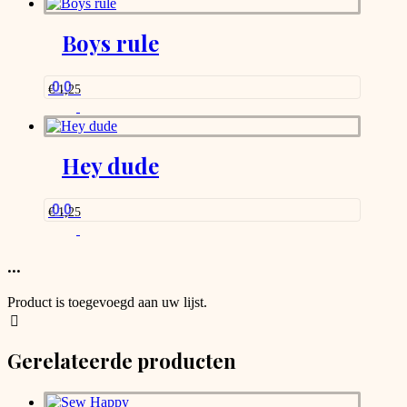
worden
op
Boys rule
de
productpagina
0.0
€
1,25
Hey dude
0.0
€
1,25
...
Product is toegevoegd aan uw lijst.
Gerelateerde producten