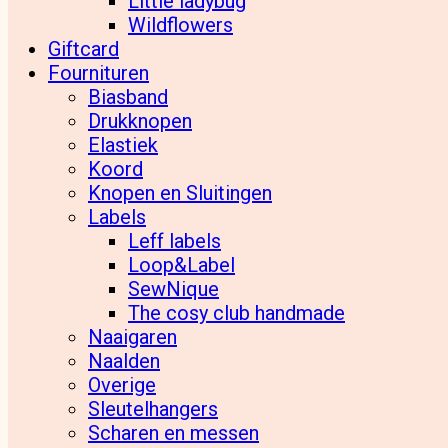
Little ladybug
Wildflowers
Giftcard
Fournituren
Biasband
Drukknopen
Elastiek
Koord
Knopen en Sluitingen
Labels
Leff labels
Loop&Label
SewNique
The cosy club handmade
Naaigaren
Naalden
Overige
Sleutelhangers
Scharen en messen