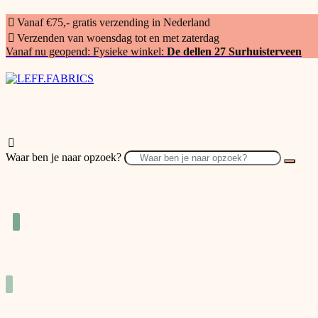
Vanaf €75,- gratis verzending in Nederland
Verzenden van woensdag tot en met zaterdag
Vanaf nu geopend: Fysieke winkel:
De dellen 27 Surhuisterveen
Waar ben je naar opzoek?