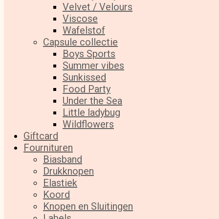
Velvet / Velours
Viscose
Wafelstof
Capsule collectie
Boys Sports
Summer vibes
Sunkissed
Food Party
Under the Sea
Little ladybug
Wildflowers
Giftcard
Fournituren
Biasband
Drukknopen
Elastiek
Koord
Knopen en Sluitingen
Labels