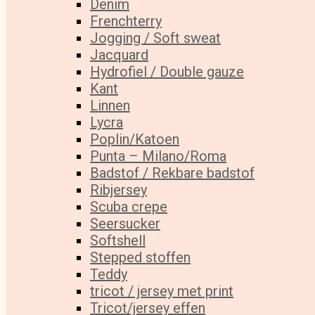
Denim
Frenchterry
Jogging / Soft sweat
Jacquard
Hydrofiel / Double gauze
Kant
Linnen
Lycra
Poplin/Katoen
Punta – Milano/Roma
Badstof / Rekbare badstof
Ribjersey
Scuba crepe
Seersucker
Softshell
Stepped stoffen
Teddy
tricot / jersey met print
Tricot/jersey effen