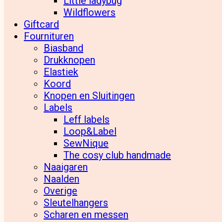
Little ladybug
Wildflowers
Giftcard
Fournituren
Biasband
Drukknopen
Elastiek
Koord
Knopen en Sluitingen
Labels
Leff labels
Loop&Label
SewNique
The cosy club handmade
Naaigaren
Naalden
Overige
Sleutelhangers
Scharen en messen