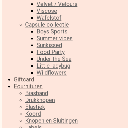
Velvet / Velours
Viscose
Wafelstof
Capsule collectie
Boys Sports
Summer vibes
Sunkissed
Food Party
Under the Sea
Little ladybug
Wildflowers
Giftcard
Fournituren
Biasband
Drukknopen
Elastiek
Koord
Knopen en Sluitingen
Labels