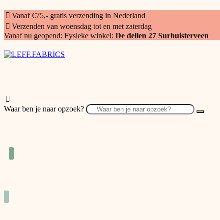
Vanaf €75,- gratis verzending in Nederland
Verzenden van woensdag tot en met zaterdag
Vanaf nu geopend: Fysieke winkel:
De dellen 27 Surhuisterveen
Waar ben je naar opzoek?