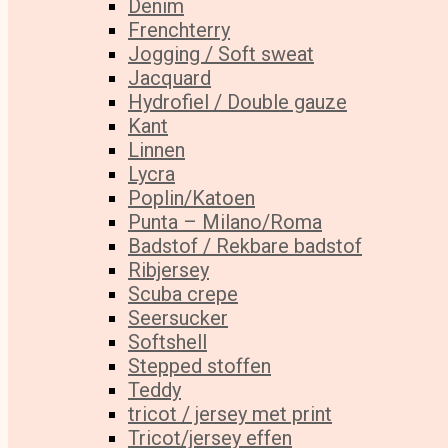
Denim
Frenchterry
Jogging / Soft sweat
Jacquard
Hydrofiel / Double gauze
Kant
Linnen
Lycra
Poplin/Katoen
Punta – Milano/Roma
Badstof / Rekbare badstof
Ribjersey
Scuba crepe
Seersucker
Softshell
Stepped stoffen
Teddy
tricot / jersey met print
Tricot/jersey effen