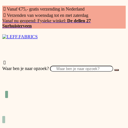
Vanaf €75,- gratis verzending in Nederland
Verzenden van woensdag tot en met zaterdag
Vanaf nu geopend: Fysieke winkel:
De dellen 27
Surhuisterveen
Waar ben je naar opzoek?