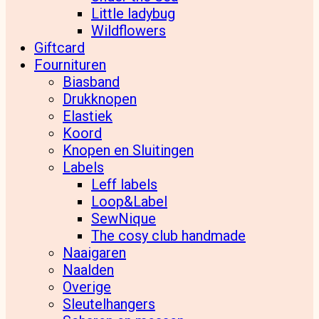
Little ladybug
Wildflowers
Giftcard
Fournituren
Biasband
Drukknopen
Elastiek
Koord
Knopen en Sluitingen
Labels
Leff labels
Loop&Label
SewNique
The cosy club handmade
Naaigaren
Naalden
Overige
Sleutelhangers