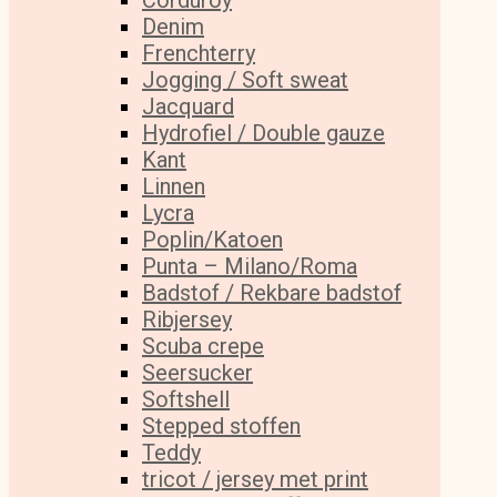
Corduroy
Denim
Frenchterry
Jogging / Soft sweat
Jacquard
Hydrofiel / Double gauze
Kant
Linnen
Lycra
Poplin/Katoen
Punta – Milano/Roma
Badstof / Rekbare badstof
Ribjersey
Scuba crepe
Seersucker
Softshell
Stepped stoffen
Teddy
tricot / jersey met print