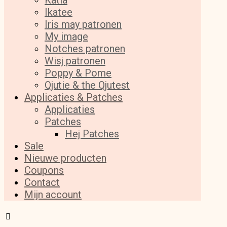
Katia
Ikatee
Iris may patronen
My image
Notches patronen
Wisj patronen
Poppy & Pome
Qjutie & the Qjutest
Applicaties & Patches
Applicaties
Patches
Hej Patches
Sale
Nieuwe producten
Coupons
Contact
Mijn account