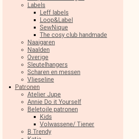
Labels
Leff labels
Loop&Label
SewNique
The cosy club handmade
Naaigaren
Naalden
Overige
Sleutelhangers
Scharen en messen
Vlieseline
Patronen
Atelier Jupe
Annie Do it Yourself
Beletoile patronen
Kids
Volwassene/ Tiener
B Trendy