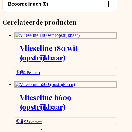
Beoordelingen (0)
Gerelateerde producten
Vlieseline 180 wit
(opstrijkbaar)
0.0
€
8,95
Per meter
This
product
has
options
Vlieseline h609
that
(opstrijkbaar)
may
be
chosen
on
0.0
€
10,95
Per meter
the
This
product