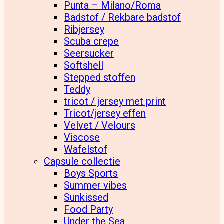
Punta – Milano/Roma
Badstof / Rekbare badstof
Ribjersey
Scuba crepe
Seersucker
Softshell
Stepped stoffen
Teddy
tricot / jersey met print
Tricot/jersey effen
Velvet / Velours
Viscose
Wafelstof
Capsule collectie
Boys Sports
Summer vibes
Sunkissed
Food Party
Under the Sea