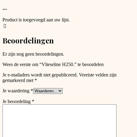
product
page
has
...
options
that
Product is toegevoegd aan uw lijst.
may
be
chosen
Beoordelingen
on
the
product
Er zijn nog geen beoordelingen.
page
Wees de eerste om “Vlieseline H250.” te beoordelen
Je e-mailadres wordt niet gepubliceerd.
Vereiste velden zijn
gemarkeerd met
*
Je waardering
*
Je beoordeling
*