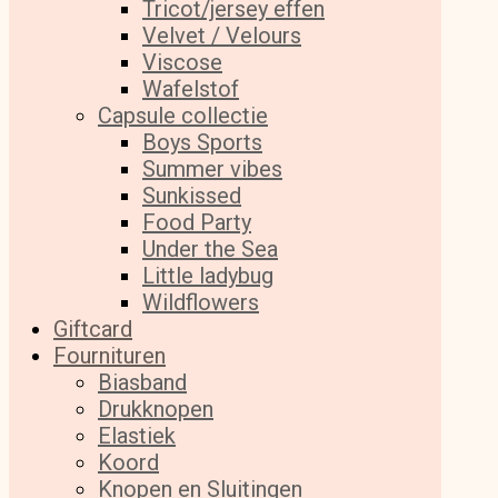
Tricot/jersey effen
Velvet / Velours
Viscose
Wafelstof
Capsule collectie
Boys Sports
Summer vibes
Sunkissed
Food Party
Under the Sea
Little ladybug
Wildflowers
Giftcard
Fournituren
Biasband
Drukknopen
Elastiek
Koord
Knopen en Sluitingen