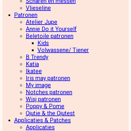
Scharen en messen
Vlieseline
Patronen
Atelier Jupe
Annie Do it Yourself
Beletoile patronen
Kids
Volwassene/ Tiener
B Trendy
Katia
Ikatee
Iris may patronen
My image
Notches patronen
Wisj patronen
Poppy & Pome
Qjutie & the Qjutest
Applicaties & Patches
Applicaties