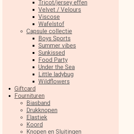
Tricot/jersey effen
Velvet / Velours
Viscose
Wafelstof
Capsule collectie
Boys Sports
Summer vibes
Sunkissed
Food Party
Under the Sea
Little ladybug
Wildflowers
Giftcard
Fournituren
Biasband
Drukknopen
Elastiek
Koord
Knopen en Sluitingen