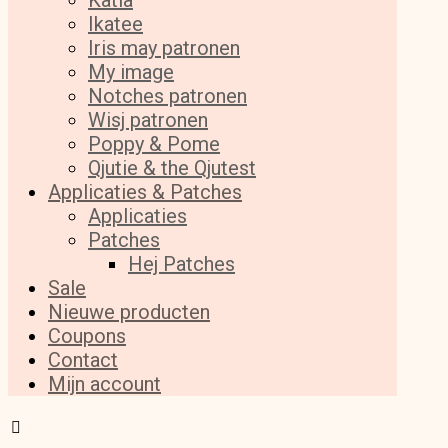
Katia
Ikatee
Iris may patronen
My image
Notches patronen
Wisj patronen
Poppy & Pome
Qjutie & the Qjutest
Applicaties & Patches
Applicaties
Patches
Hej Patches
Sale
Nieuwe producten
Coupons
Contact
Mijn account