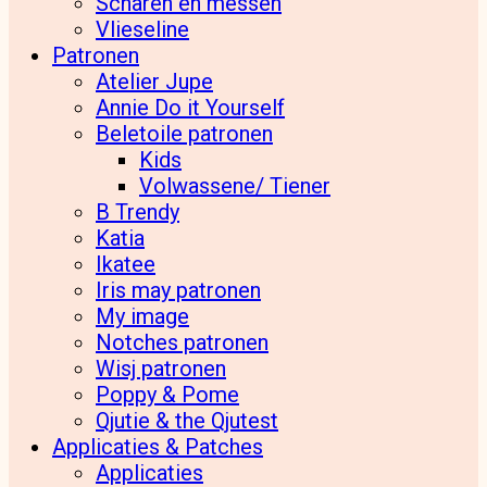
Scharen en messen
Vlieseline
Patronen
Atelier Jupe
Annie Do it Yourself
Beletoile patronen
Kids
Volwassene/ Tiener
B Trendy
Katia
Ikatee
Iris may patronen
My image
Notches patronen
Wisj patronen
Poppy & Pome
Qjutie & the Qjutest
Applicaties & Patches
Applicaties