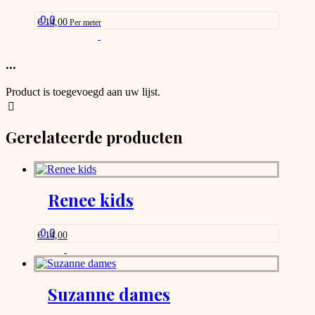
may
be
0.0
€
14,00
Per meter
chosen
This
on
product
the
has
...
product
options
page
that
Product is toegevoegd aan uw lijst.
may
be
chosen
Gerelateerde producten
on
the
product
page
Renee kids
0.0
€
14,00
Suzanne dames