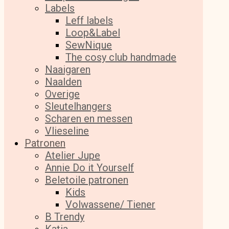
Labels
Leff labels
Loop&Label
SewNique
The cosy club handmade
Naaigaren
Naalden
Overige
Sleutelhangers
Scharen en messen
Vlieseline
Patronen
Atelier Jupe
Annie Do it Yourself
Beletoile patronen
Kids
Volwassene/ Tiener
B Trendy