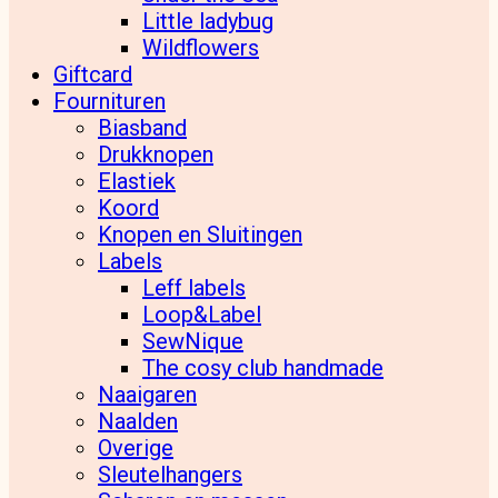
Little ladybug
Wildflowers
Giftcard
Fournituren
Biasband
Drukknopen
Elastiek
Koord
Knopen en Sluitingen
Labels
Leff labels
Loop&Label
SewNique
The cosy club handmade
Naaigaren
Naalden
Overige
Sleutelhangers