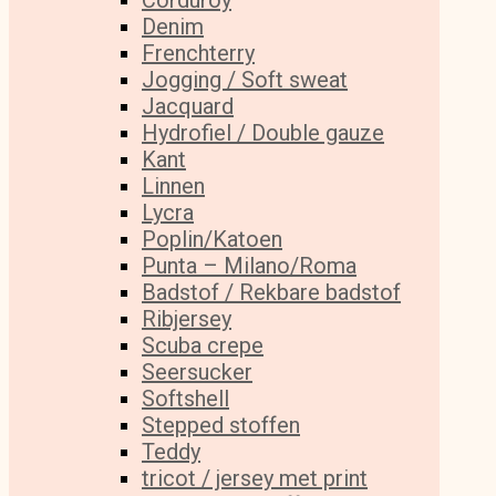
Corduroy
Denim
Frenchterry
Jogging / Soft sweat
Jacquard
Hydrofiel / Double gauze
Kant
Linnen
Lycra
Poplin/Katoen
Punta – Milano/Roma
Badstof / Rekbare badstof
Ribjersey
Scuba crepe
Seersucker
Softshell
Stepped stoffen
Teddy
tricot / jersey met print