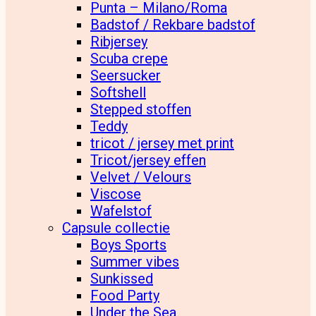
Punta – Milano/Roma
Badstof / Rekbare badstof
Ribjersey
Scuba crepe
Seersucker
Softshell
Stepped stoffen
Teddy
tricot / jersey met print
Tricot/jersey effen
Velvet / Velours
Viscose
Wafelstof
Capsule collectie
Boys Sports
Summer vibes
Sunkissed
Food Party
Under the Sea