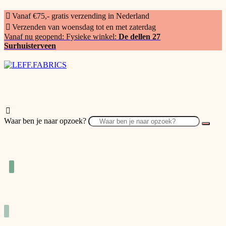
Vanaf €75,- gratis verzending in Nederland
Verzenden van woensdag tot en met zaterdag
Vanaf nu geopend: Fysieke winkel:
De dellen 27
Surhuisterveen
Waar ben je naar opzoek?