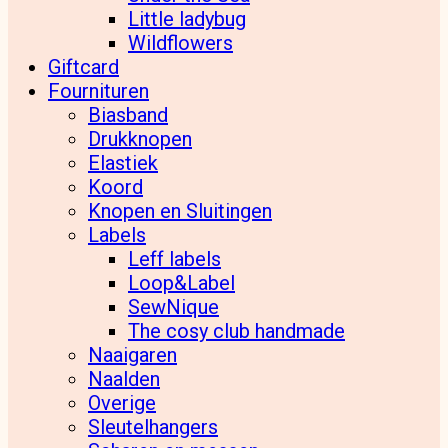
Little ladybug
Wildflowers
Giftcard
Fournituren
Biasband
Drukknopen
Elastiek
Koord
Knopen en Sluitingen
Labels
Leff labels
Loop&Label
SewNique
The cosy club handmade
Naaigaren
Naalden
Overige
Sleutelhangers