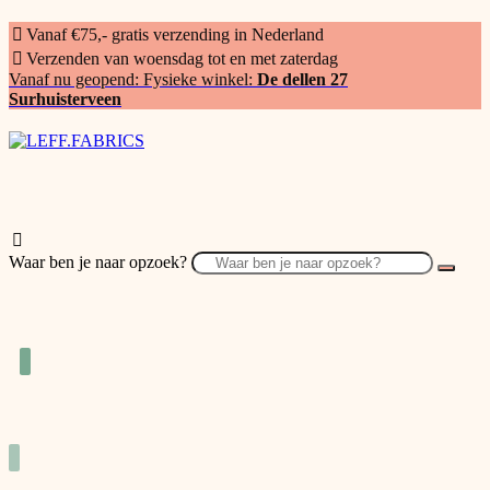
Vanaf €75,- gratis verzending in Nederland
Verzenden van woensdag tot en met zaterdag
Vanaf nu geopend: Fysieke winkel:
De dellen 27
Surhuisterveen
Waar ben je naar opzoek?