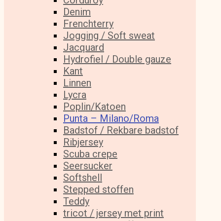
Corduroy
Denim
Frenchterry
Jogging / Soft sweat
Jacquard
Hydrofiel / Double gauze
Kant
Linnen
Lycra
Poplin/Katoen
Punta – Milano/Roma
Badstof / Rekbare badstof
Ribjersey
Scuba crepe
Seersucker
Softshell
Stepped stoffen
Teddy
tricot / jersey met print