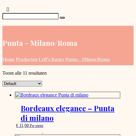
Punta - Milano/Roma
Home
Producten
Leff's Basics
Punta - Milano/Roma
Toont alle 11 resultaten
Bordeaux elegance – Punta
di milano
€
11,00
Per meter
This