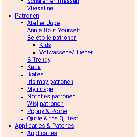
Scharen en messen
Vlieseline
Patronen
Atelier Jupe
Annie Do it Yourself
Beletoile patronen
Kids
Volwassene/ Tiener
B Trendy
Katia
Ikatee
Iris may patronen
My image
Notches patronen
Wisj patronen
Poppy & Pome
Qjutie & the Qjutest
Applicaties & Patches
Applicaties