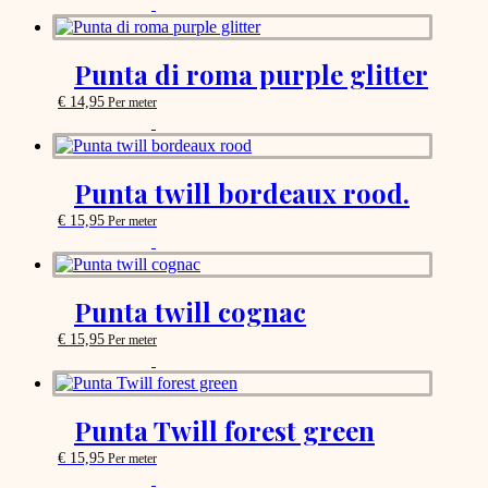
This
on
product
the
has
product
options
page
Punta di roma purple glitter
that
may
€
14,95
Per meter
be
This
chosen
product
on
has
the
options
Punta twill bordeaux rood.
product
that
page
may
€
15,95
Per meter
be
This
chosen
product
on
has
the
options
Punta twill cognac
product
that
page
may
€
15,95
Per meter
be
This
chosen
product
on
has
the
options
Punta Twill forest green
product
that
page
may
€
15,95
Per meter
be
This