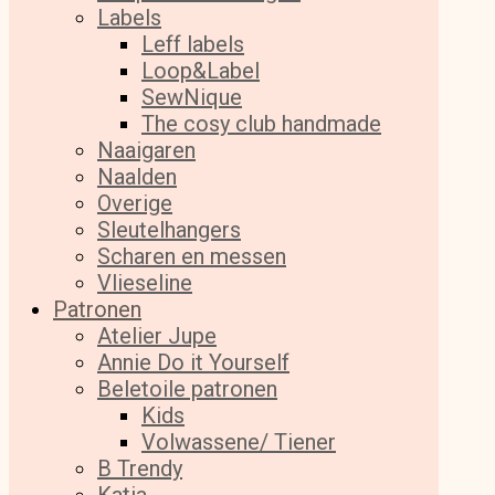
Labels
Leff labels
Loop&Label
SewNique
The cosy club handmade
Naaigaren
Naalden
Overige
Sleutelhangers
Scharen en messen
Vlieseline
Patronen
Atelier Jupe
Annie Do it Yourself
Beletoile patronen
Kids
Volwassene/ Tiener
B Trendy