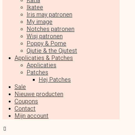
Katia
Ikatee
Iris may patronen
My image
Notches patronen
Wisj patronen
Poppy & Pome
Qjutie & the Qjutest
Applicaties & Patches
Applicaties
Patches
Hej Patches
Sale
Nieuwe producten
Coupons
Contact
Mijn account