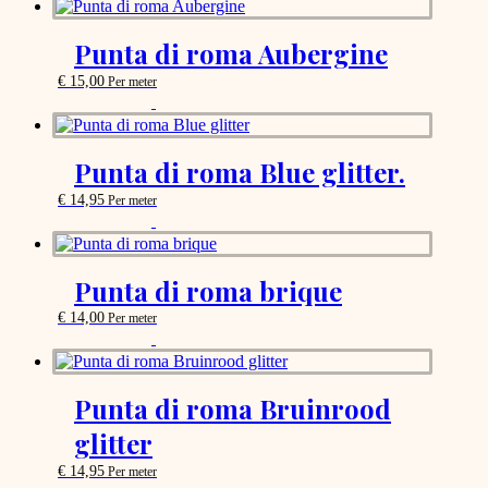
product
has
options
Punta di roma Aubergine
that
may
€
15,00
Per meter
be
This
chosen
product
on
has
the
options
Punta di roma Blue glitter.
product
that
page
may
€
14,95
Per meter
be
This
chosen
product
on
has
the
options
Punta di roma brique
product
that
page
may
€
14,00
Per meter
be
This
chosen
product
on
has
the
options
Punta di roma Bruinrood
product
that
page
glitter
may
be
€
14,95
Per meter
chosen