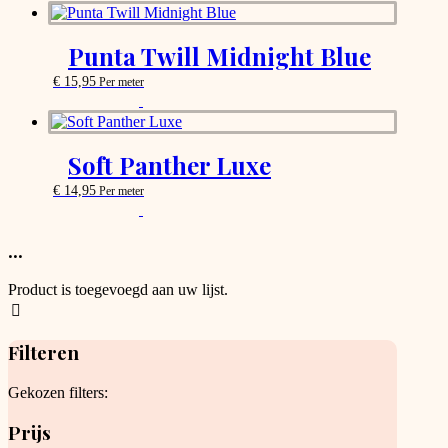
chosen
product
on
has
the
options
Punta Twill Midnight Blue
product
that
page
may
€
15,95
Per meter
be
This
chosen
product
on
has
the
options
Soft Panther Luxe
product
that
page
may
€
14,95
Per meter
be
This
chosen
product
on
has
...
the
options
product
that
Product is toegevoegd aan uw lijst.
page
may
be
chosen
Filteren
on
the
product
Gekozen filters:
page
Prijs