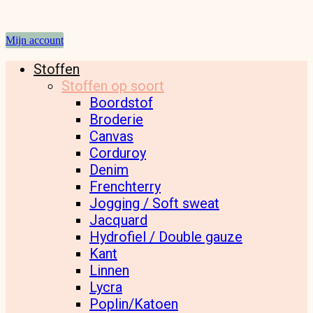
Mijn account
Stoffen
Stoffen op soort
Boordstof
Broderie
Canvas
Corduroy
Denim
Frenchterry
Jogging / Soft sweat
Jacquard
Hydrofiel / Double gauze
Kant
Linnen
Lycra
Poplin/Katoen