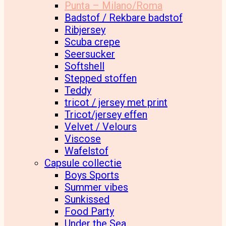
Punta – Milano/Roma
Badstof / Rekbare badstof
Ribjersey
Scuba crepe
Seersucker
Softshell
Stepped stoffen
Teddy
tricot / jersey met print
Tricot/jersey effen
Velvet / Velours
Viscose
Wafelstof
Capsule collectie
Boys Sports
Summer vibes
Sunkissed
Food Party
Under the Sea