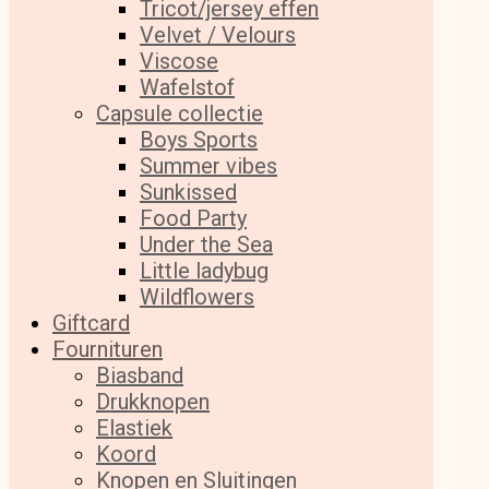
Tricot/jersey effen
Velvet / Velours
Viscose
Wafelstof
Capsule collectie
Boys Sports
Summer vibes
Sunkissed
Food Party
Under the Sea
Little ladybug
Wildflowers
Giftcard
Fournituren
Biasband
Drukknopen
Elastiek
Koord
Knopen en Sluitingen