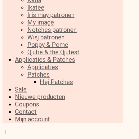
Katia
Ikatee
Iris may patronen
My image
Notches patronen
Wisj patronen
Poppy & Pome
Qjutie & the Qjutest
Applicaties & Patches
Applicaties
Patches
Hej Patches
Sale
Nieuwe producten
Coupons
Contact
Mijn account