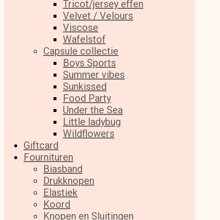
Tricot/jersey effen
Velvet / Velours
Viscose
Wafelstof
Capsule collectie
Boys Sports
Summer vibes
Sunkissed
Food Party
Under the Sea
Little ladybug
Wildflowers
Giftcard
Fournituren
Biasband
Drukknopen
Elastiek
Koord
Knopen en Sluitingen