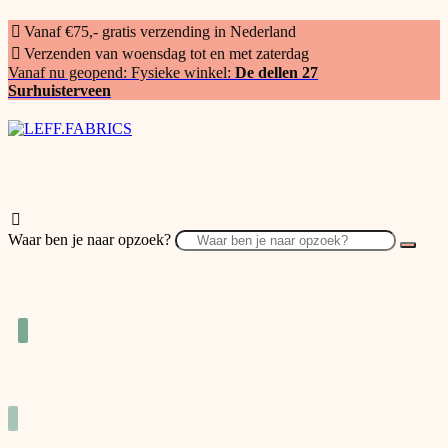
Vanaf €75,- gratis verzending in Nederland
Verzenden van woensdag tot en met zaterdag
Vanaf nu geopend: Fysieke winkel:
De dellen 27
Surhuisterveen
Waar ben je naar opzoek?