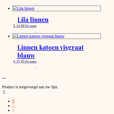
be
This
chosen
product
on
has
the
options
Lila linnen
product
that
page
may
€
14,00
Per meter
be
This
chosen
product
on
has
the
options
Linnen katoen visgraat
product
that
page
blauw
may
be
€
15,95
Per meter
chosen
This
on
product
the
has
...
product
options
page
that
Product is toegevoegd aan uw lijst.
may
be
chosen
1
on
2
the
3
product