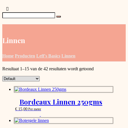
Linnen
Home
Producten
Leff's Basics
Linnen
Resultaat 1–15 van de 42 resultaten wordt getoond
Bordeaux Linnen 250gms
€
15,00
Per meter
This
product
has