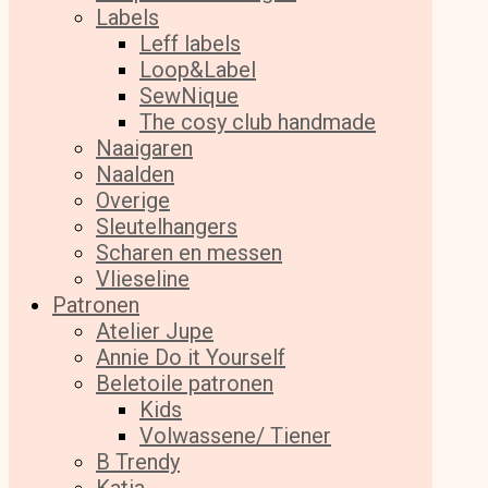
Labels
Leff labels
Loop&Label
SewNique
The cosy club handmade
Naaigaren
Naalden
Overige
Sleutelhangers
Scharen en messen
Vlieseline
Patronen
Atelier Jupe
Annie Do it Yourself
Beletoile patronen
Kids
Volwassene/ Tiener
B Trendy