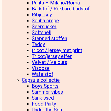
Punta – Milano/Roma
Badstof / Rekbare badstof
Ribjersey
Scuba crepe
Seersucker
Softshell
Stepped stoffen
Teddy
tricot / jersey met print
Tricot/jersey effen
Velvet / Velours
Viscose
Wafelstof
Capsule collectie
Boys Sports
Summer vibes
Sunkissed
Food Party
Under the Sea