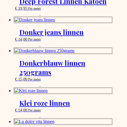
Deep Forest Linnen Katoen
product
that
page
may
€
19,95
Per meter
be
This
chosen
product
on
has
the
options
Donker jeans linnen
product
that
page
may
€
14,00
Per meter
be
This
chosen
product
on
has
the
options
Donkerblauw linnen
product
that
page
250grams
may
be
€
15,00
Per meter
chosen
This
on
product
the
has
product
options
page
Klei roze linnen
that
may
€
14,00
Per meter
be
This
chosen
product
on
has