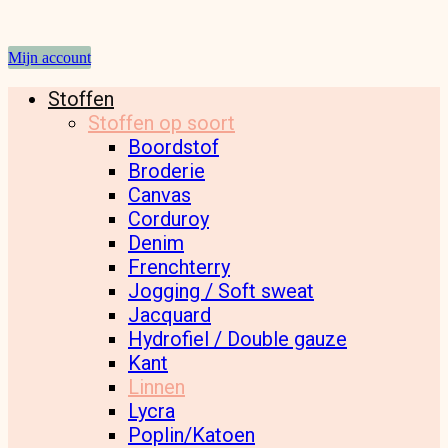
Mijn account
Stoffen
Stoffen op soort
Boordstof
Broderie
Canvas
Corduroy
Denim
Frenchterry
Jogging / Soft sweat
Jacquard
Hydrofiel / Double gauze
Kant
Linnen
Lycra
Poplin/Katoen