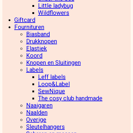
Little ladybug
Wildflowers
Giftcard
Fournituren
Biasband
Drukknopen
Elastiek
Koord
Knopen en Sluitingen
Labels
Leff labels
Loop&Label
SewNique
The cosy club handmade
Naaigaren
Naalden
Overige
Sleutelhangers