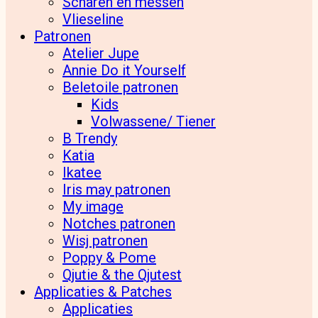
Scharen en messen
Vlieseline
Patronen
Atelier Jupe
Annie Do it Yourself
Beletoile patronen
Kids
Volwassene/ Tiener
B Trendy
Katia
Ikatee
Iris may patronen
My image
Notches patronen
Wisj patronen
Poppy & Pome
Qjutie & the Qjutest
Applicaties & Patches
Applicaties