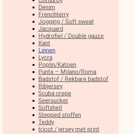
Corduroy
Denim
Frenchterry
Jogging / Soft sweat
Jacquard
Hydrofiel / Double gauze
Kant
Linnen
Lycra
Poplin/Katoen
Punta – Milano/Roma
Badstof / Rekbare badstof
Ribjersey
Scuba crepe
Seersucker
Softshell
Stepped stoffen
Teddy
tricot / jersey met print