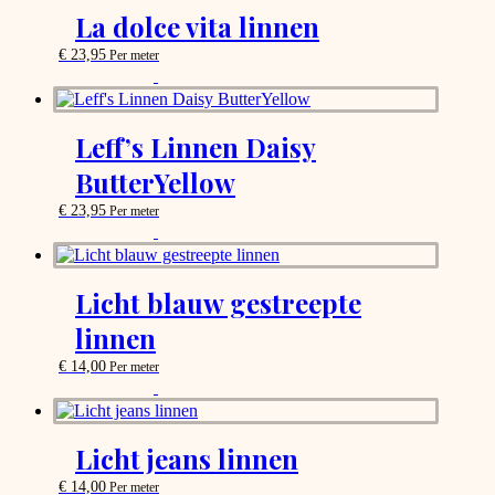
the
options
La dolce vita linnen
product
that
page
may
€
23,95
Per meter
be
This
chosen
product
on
has
the
options
Leff’s Linnen Daisy
product
that
page
ButterYellow
may
be
€
23,95
Per meter
chosen
This
on
product
the
has
product
options
page
Licht blauw gestreepte
that
linnen
may
be
€
14,00
Per meter
chosen
This
on
product
the
has
product
options
page
Licht jeans linnen
that
may
€
14,00
Per meter