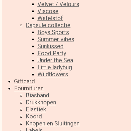
Velvet / Velours
Viscose
Wafelstof
Capsule collectie
Boys Sports
Summer vibes
Sunkissed
Food Party
Under the Sea
Little ladybug
Wildflowers
Giftcard
Fournituren
Biasband
Drukknopen
Elastiek
Koord
Knopen en Sluitingen
Labels