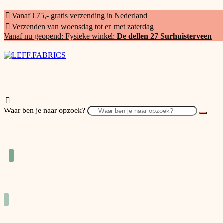
Vanaf €75,- gratis verzending in Nederland
Verzenden van woensdag tot en met zaterdag
Vanaf nu geopend: Fysieke winkel:
De dellen 27 Surhuisterveen
Waar ben je naar opzoek?