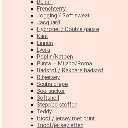
Denim
Frenchterry
Jogging / Soft sweat
Jacquard
Hydrofiel / Double gauze
Kant
Linnen
Lycra
Poplin/Katoen
Punta – Milano/Roma
Badstof / Rekbare badstof
Ribjersey
Scuba crepe
Seersucker
Softshell
Stepped stoffen
Teddy
tricot / jersey met print
Tricot/jersey effen