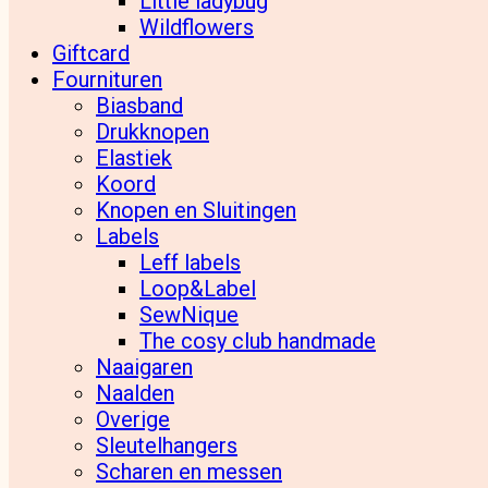
Little ladybug
Wildflowers
Giftcard
Fournituren
Biasband
Drukknopen
Elastiek
Koord
Knopen en Sluitingen
Labels
Leff labels
Loop&Label
SewNique
The cosy club handmade
Naaigaren
Naalden
Overige
Sleutelhangers
Scharen en messen