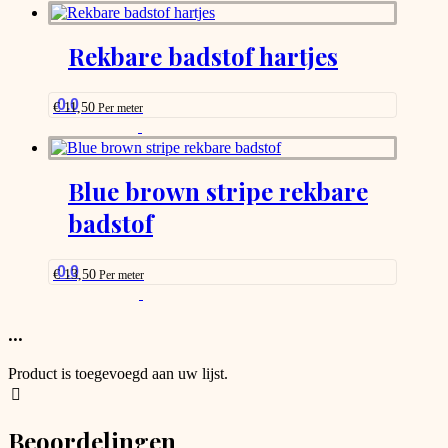
product
has
options
Rekbare badstof hartjes
that
may
be
0.0
€
11,50
Per meter
chosen
This
on
product
the
has
product
options
Blue brown stripe rekbare
page
that
badstof
may
be
chosen
on
0.0
€
13,50
Per meter
the
This
product
product
page
has
...
options
that
Product is toegevoegd aan uw lijst.
may
be
chosen
Beoordelingen
on