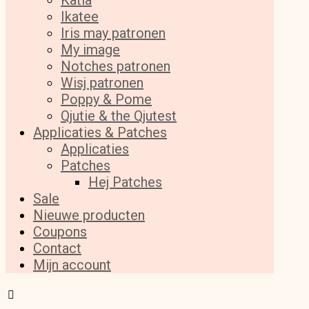
Katia
Ikatee
Iris may patronen
My image
Notches patronen
Wisj patronen
Poppy & Pome
Qjutie & the Qjutest
Applicaties & Patches
Applicaties
Patches
Hej Patches
Sale
Nieuwe producten
Coupons
Contact
Mijn account