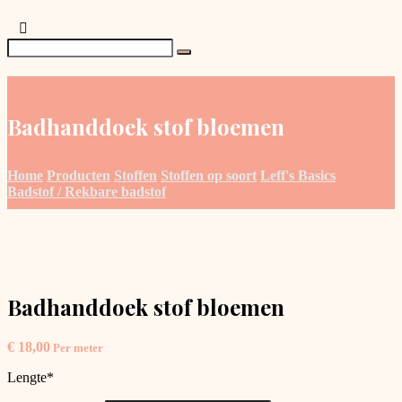
Badhanddoek stof bloemen
Home
Producten
Stoffen
Stoffen op soort
Leff's Basics
Badstof / Rekbare badstof
Badhanddoek stof bloemen
€
18,00
Per meter
Lengte
*