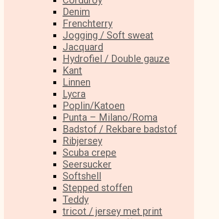
Corduroy
Denim
Frenchterry
Jogging / Soft sweat
Jacquard
Hydrofiel / Double gauze
Kant
Linnen
Lycra
Poplin/Katoen
Punta – Milano/Roma
Badstof / Rekbare badstof
Ribjersey
Scuba crepe
Seersucker
Softshell
Stepped stoffen
Teddy
tricot / jersey met print