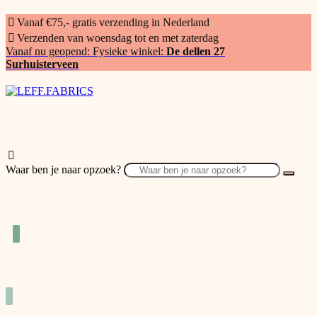
Vanaf €75,- gratis verzending in Nederland
Verzenden van woensdag tot en met zaterdag
Vanaf nu geopend: Fysieke winkel:
De dellen 27
Surhuisterveen
Waar ben je naar opzoek?