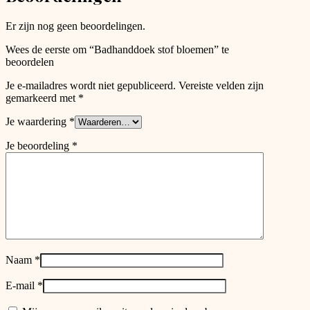
the
product
Er zijn nog geen beoordelingen.
page
Wees de eerste om “Badhanddoek stof bloemen” te
beoordelen
Je e-mailadres wordt niet gepubliceerd.
Vereiste velden zijn
gemarkeerd met
*
Je waardering
*
Je beoordeling
*
Naam
*
E-mail
*