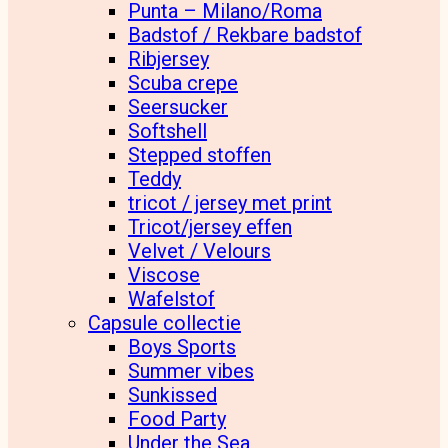
Punta – Milano/Roma
Badstof / Rekbare badstof
Ribjersey
Scuba crepe
Seersucker
Softshell
Stepped stoffen
Teddy
tricot / jersey met print
Tricot/jersey effen
Velvet / Velours
Viscose
Wafelstof
Capsule collectie
Boys Sports
Summer vibes
Sunkissed
Food Party
Under the Sea