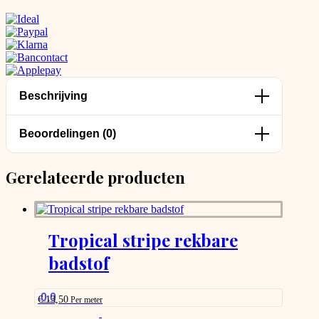
Beschrijving
Beoordelingen (0)
Gerelateerde producten
Tropical stripe rekbare
badstof
0.0
€
13,50
Per meter
This