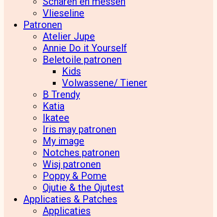
Scharen en messen
Vlieseline
Patronen
Atelier Jupe
Annie Do it Yourself
Beletoile patronen
Kids
Volwassene/ Tiener
B Trendy
Katia
Ikatee
Iris may patronen
My image
Notches patronen
Wisj patronen
Poppy & Pome
Qjutie & the Qjutest
Applicaties & Patches
Applicaties