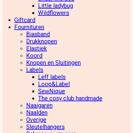
Little ladybug
Wildflowers
Giftcard
Fournituren
Biasband
Drukknopen
Elastiek
Koord
Knopen en Sluitingen
Labels
Leff labels
Loop&Label
SewNique
The cosy club handmade
Naaigaren
Naalden
Overige
Sleutelhangers