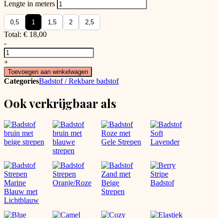
Lengte in meters
0,5
1
1,5
2
2,5
Total:
€
18,00
-
Badhanddoek
stof
+
bloemen
Toevoegen aan winkelwagen
aantal
Categories
Badstof / Rekbare badstof
Ook verkrijgbaar als