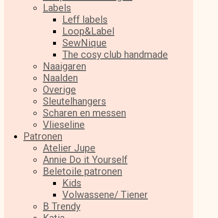
Labels
Leff labels
Loop&Label
SewNique
The cosy club handmade
Naaigaren
Naalden
Overige
Sleutelhangers
Scharen en messen
Vlieseline
Patronen
Atelier Jupe
Annie Do it Yourself
Beletoile patronen
Kids
Volwassene/ Tiener
B Trendy