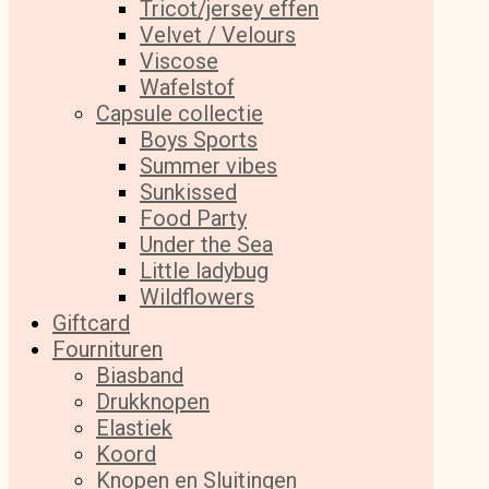
Tricot/jersey effen
Velvet / Velours
Viscose
Wafelstof
Capsule collectie
Boys Sports
Summer vibes
Sunkissed
Food Party
Under the Sea
Little ladybug
Wildflowers
Giftcard
Fournituren
Biasband
Drukknopen
Elastiek
Koord
Knopen en Sluitingen