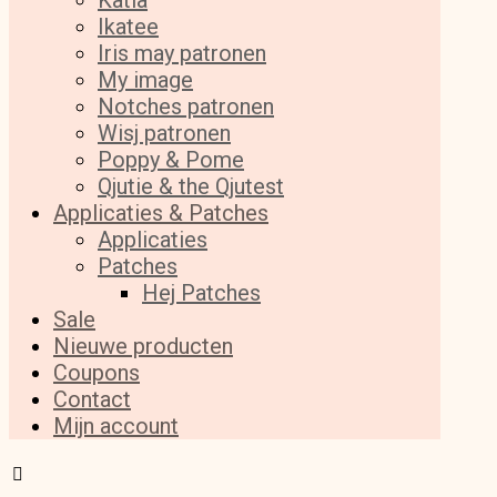
Katia
Ikatee
Iris may patronen
My image
Notches patronen
Wisj patronen
Poppy & Pome
Qjutie & the Qjutest
Applicaties & Patches
Applicaties
Patches
Hej Patches
Sale
Nieuwe producten
Coupons
Contact
Mijn account