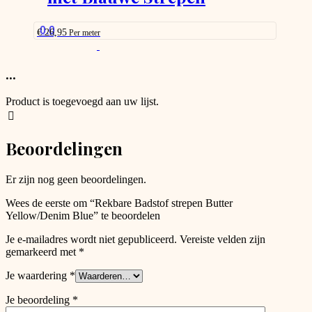
be
chosen
on
0.0
€
26,95
Per meter
the
This
product
product
page
has
...
options
that
Product is toegevoegd aan uw lijst.
may
be
chosen
Beoordelingen
on
the
product
Er zijn nog geen beoordelingen.
page
Wees de eerste om “Rekbare Badstof strepen Butter
Yellow/Denim Blue” te beoordelen
Je e-mailadres wordt niet gepubliceerd.
Vereiste velden zijn
gemarkeerd met
*
Je waardering
*
Je beoordeling
*