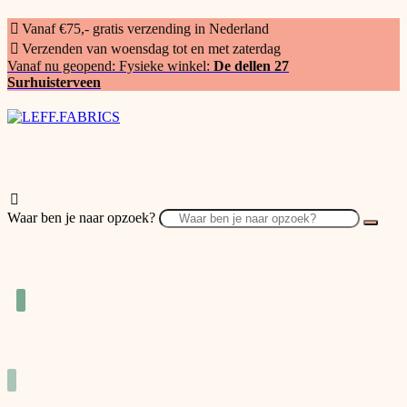
Vanaf €75,- gratis verzending in Nederland
Verzenden van woensdag tot en met zaterdag
Vanaf nu geopend: Fysieke winkel:
De dellen 27
Surhuisterveen
Waar ben je naar opzoek?