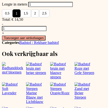
Lengte in meters
0,5
1
1,5
2
2,5
Total:
€
14,50
-
Rekbare
Badstof
+
strepen
Toevoegen aan winkelwagen
Butter
Categories
Badstof / Rekbare badstof
Yellow/Denim
Blue
Ook verkrijgbaar als
aantal