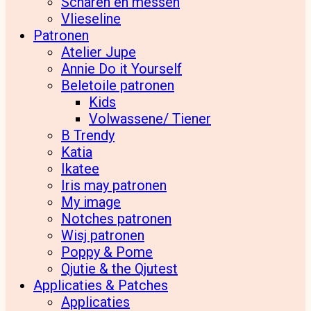
Scharen en messen
Vlieseline
Patronen
Atelier Jupe
Annie Do it Yourself
Beletoile patronen
Kids
Volwassene/ Tiener
B Trendy
Katia
Ikatee
Iris may patronen
My image
Notches patronen
Wisj patronen
Poppy & Pome
Qjutie & the Qjutest
Applicaties & Patches
Applicaties