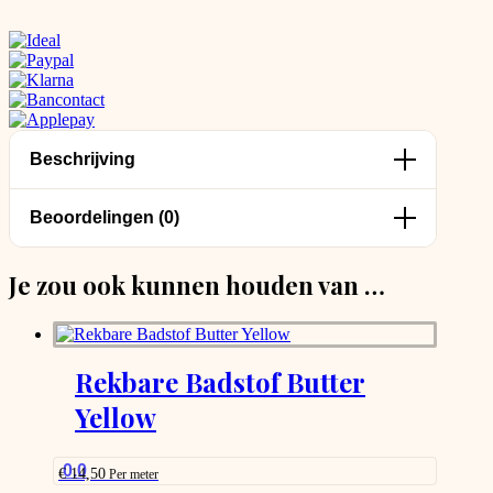
Beschrijving
Beoordelingen (0)
Je zou ook kunnen houden van …
Rekbare Badstof Butter
Yellow
0.0
€
14,50
Per meter