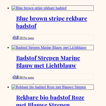
the
This
product
product
page
has
options
Blue brown stripe rekbare
that
badstof
may
be
chosen
on
0.0
€
13,50
Per meter
the
This
product
product
page
has
options
Badstof Strepen Marine
that
Blauw met Lichtblauw
may
be
chosen
on
0.0
€
18,00
Per meter
the
This
product
product
page
has
options
Rekbare bio badstof Roze
that
met Blauwe Strepen
may