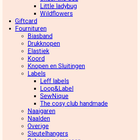
Little ladybug
Wildflowers
Giftcard
Fournituren
Biasband
Drukknopen
Elastiek
Koord
Knopen en Sluitingen
Labels
Leff labels
Loop&Label
SewNique
The cosy club handmade
Naaigaren
Naalden
Overige
Sleutelhangers