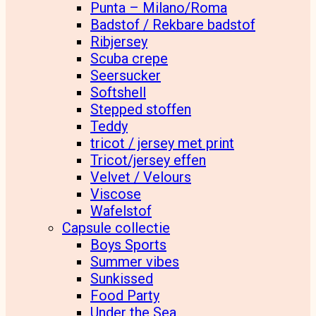
Punta – Milano/Roma
Badstof / Rekbare badstof
Ribjersey
Scuba crepe
Seersucker
Softshell
Stepped stoffen
Teddy
tricot / jersey met print
Tricot/jersey effen
Velvet / Velours
Viscose
Wafelstof
Capsule collectie
Boys Sports
Summer vibes
Sunkissed
Food Party
Under the Sea