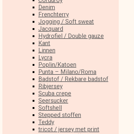
Corduroy
Denim
Frenchterry
Jogging / Soft sweat
Jacquard
Hydrofiel / Double gauze
Kant
Linnen
Lycra
Poplin/Katoen
Punta – Milano/Roma
Badstof / Rekbare badstof
Ribjersey
Scuba crepe
Seersucker
Softshell
Stepped stoffen
Teddy
tricot / jersey met print