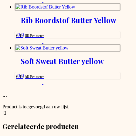
This
product
has
options
Rib Boordstof Butter Yellow
that
may
be
0.0
€
13,00
Per meter
chosen
This
on
product
the
has
product
options
Soft Sweat Butter yellow
page
that
may
be
0.0
€
15,50
Per meter
chosen
This
on
product
the
has
...
product
options
page
that
Product is toegevoegd aan uw lijst.
may
be
chosen
Gerelateerde producten
on
the