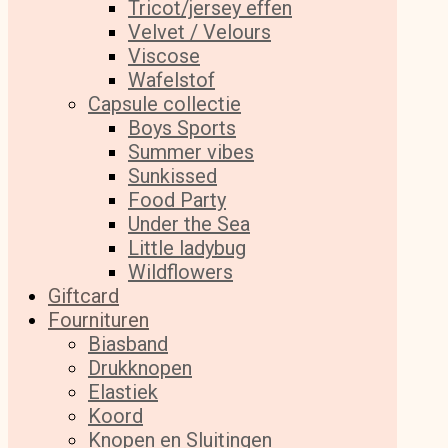
Tricot/jersey effen
Velvet / Velours
Viscose
Wafelstof
Capsule collectie
Boys Sports
Summer vibes
Sunkissed
Food Party
Under the Sea
Little ladybug
Wildflowers
Giftcard
Fournituren
Biasband
Drukknopen
Elastiek
Koord
Knopen en Sluitingen