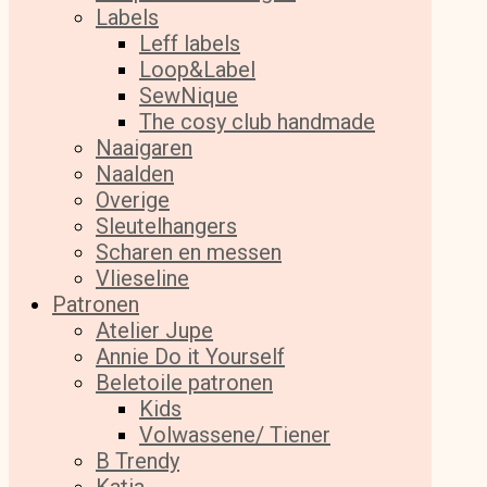
Labels
Leff labels
Loop&Label
SewNique
The cosy club handmade
Naaigaren
Naalden
Overige
Sleutelhangers
Scharen en messen
Vlieseline
Patronen
Atelier Jupe
Annie Do it Yourself
Beletoile patronen
Kids
Volwassene/ Tiener
B Trendy