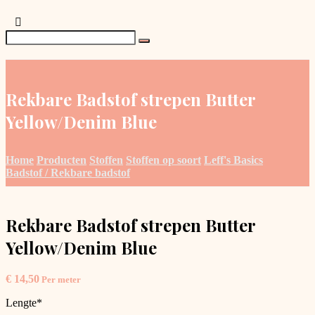
Rekbare Badstof strepen Butter
Yellow/Denim Blue
Home
Producten
Stoffen
Stoffen op soort
Leff's Basics
Badstof / Rekbare badstof
Rekbare Badstof strepen Butter
Yellow/Denim Blue
€
14,50
Per meter
Lengte
*