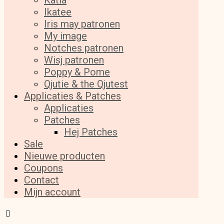
Katia
Ikatee
Iris may patronen
My image
Notches patronen
Wisj patronen
Poppy & Pome
Qjutie & the Qjutest
Applicaties & Patches
Applicaties
Patches
Hej Patches
Sale
Nieuwe producten
Coupons
Contact
Mijn account