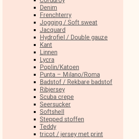
Corduroy
Denim
Frenchterry
Jogging / Soft sweat
Jacquard
Hydrofiel / Double gauze
Kant
Linnen
Lycra
Poplin/Katoen
Punta – Milano/Roma
Badstof / Rekbare badstof
Ribjersey
Scuba crepe
Seersucker
Softshell
Stepped stoffen
Teddy
tricot / jersey met print