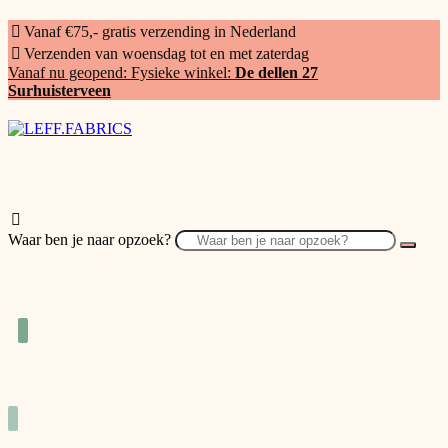
Vanaf €75,- gratis verzending in Nederland
Verzenden van woensdag tot en met zaterdag
Vanaf nu geopend: Fysieke winkel:
De dellen 27
Surhuisterveen
Waar ben je naar opzoek?