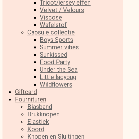
Tricot/jersey effen
Velvet / Velours
Viscose
Wafelstof
Capsule collectie
Boys Sports
Summer vibes
Sunkissed
Food Party
Under the Sea
Little ladybug
Wildflowers
Giftcard
Fournituren
Biasband
Drukknopen
Elastiek
Koord
Knopen en Sluitingen