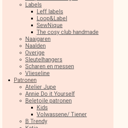
Labels
Leff labels
Loop&Label
SewNique
The cosy club handmade
Naaigaren
Naalden
Overige
Sleutelhangers
Scharen en messen
Vlieseline
Patronen
Atelier Jupe
Annie Do it Yourself
Beletoile patronen
Kids
Volwassene/ Tiener
B Trendy