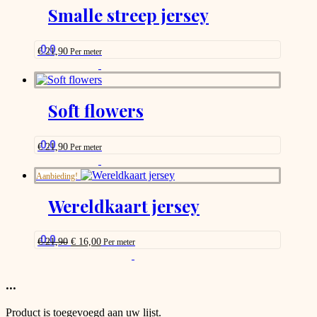
options
Smalle streep jersey
that
may
be
0.0
€
21,90
Per meter
chosen
This
on
product
the
has
product
options
Soft flowers
page
that
may
be
0.0
€
21,90
Per meter
chosen
This
on
product
Aanbieding!
the
has
product
options
Wereldkaart jersey
page
that
may
be
0.0
Oorspronkelijke
Huidige
€
21,90
€
16,00
Per meter
chosen
prijs
prijs
This
on
was:
is:
product
the
€ 21,90.
€ 16,00.
has
...
product
options
page
that
Product is toegevoegd aan uw lijst.