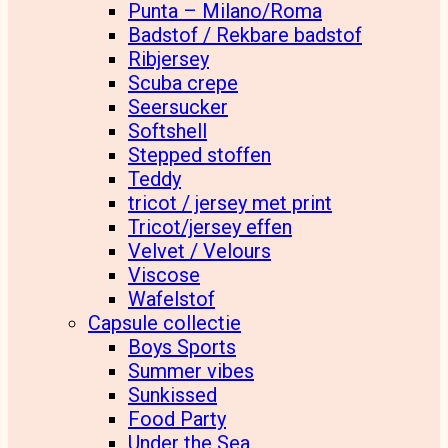
Punta – Milano/Roma
Badstof / Rekbare badstof
Ribjersey
Scuba crepe
Seersucker
Softshell
Stepped stoffen
Teddy
tricot / jersey met print
Tricot/jersey effen
Velvet / Velours
Viscose
Wafelstof
Capsule collectie
Boys Sports
Summer vibes
Sunkissed
Food Party
Under the Sea