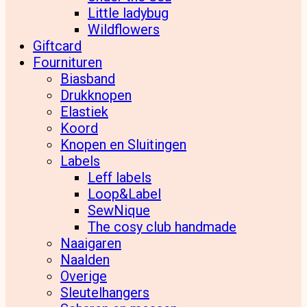
Little ladybug
Wildflowers
Giftcard
Fournituren
Biasband
Drukknopen
Elastiek
Koord
Knopen en Sluitingen
Labels
Leff labels
Loop&Label
SewNique
The cosy club handmade
Naaigaren
Naalden
Overige
Sleutelhangers