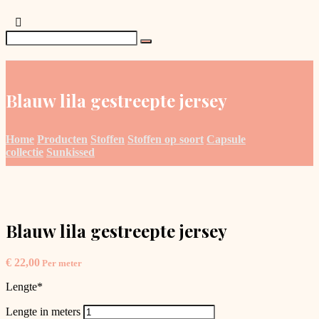
Blauw lila gestreepte jersey
Home
Producten
Stoffen
Stoffen op soort
Capsule
collectie
Sunkissed
Blauw lila gestreepte jersey
€
22,00
Per meter
Lengte
*
Lengte in meters