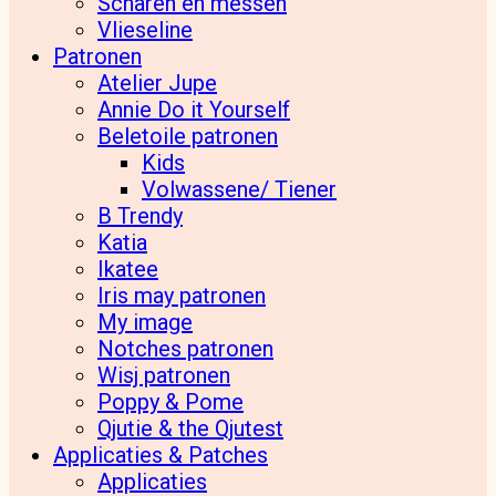
Scharen en messen
Vlieseline
Patronen
Atelier Jupe
Annie Do it Yourself
Beletoile patronen
Kids
Volwassene/ Tiener
B Trendy
Katia
Ikatee
Iris may patronen
My image
Notches patronen
Wisj patronen
Poppy & Pome
Qjutie & the Qjutest
Applicaties & Patches
Applicaties