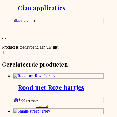
Ciao applicaties
0.0
Prijsklasse:
€
3,50
-
€
6,50
€ 3,50
Dit
tot
product
€ 6,50
heeft
...
meerdere
variaties.
Product is toegevoegd aan uw lijst.
Deze
optie
kan
Gerelateerde producten
gekozen
worden
op
de
productpagina
Rood met Roze hartjes
0.0
€
15,00
Per meter
This
Sold out
product
has