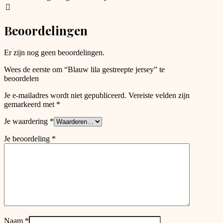
may
be
chosen
Beoordelingen
on
the
product
Er zijn nog geen beoordelingen.
page
Wees de eerste om “Blauw lila gestreepte jersey” te
beoordelen
Je e-mailadres wordt niet gepubliceerd.
Vereiste velden zijn
gemarkeerd met
*
Je waardering
*
Je beoordeling
*
Naam
*