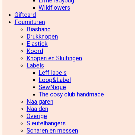
Little ladybug
Wildflowers
Giftcard
Fournituren
Biasband
Drukknopen
Elastiek
Koord
Knopen en Sluitingen
Labels
Leff labels
Loop&Label
SewNique
The cosy club handmade
Naaigaren
Naalden
Overige
Sleutelhangers
Scharen en messen