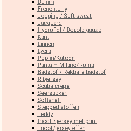
Denim
Frenchterry
Jogging / Soft sweat
Jacquard
Hydrofiel / Double gauze
Kant
Linnen
Lycra
Poplin/Katoen
Punta – Milano/Roma
Badstof / Rekbare badstof
Ribjersey
Scuba crepe
Seersucker
Softshell
Stepped stoffen
Teddy
tricot / jersey met print
Tricot/jersey effen