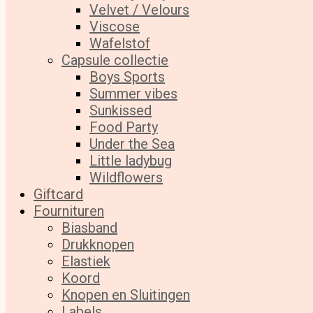
Velvet / Velours
Viscose
Wafelstof
Capsule collectie
Boys Sports
Summer vibes
Sunkissed
Food Party
Under the Sea
Little ladybug
Wildflowers
Giftcard
Fournituren
Biasband
Drukknopen
Elastiek
Koord
Knopen en Sluitingen
Labels