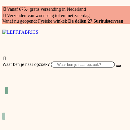
Vanaf €75,- gratis verzending in Nederland
Verzenden van woensdag tot en met zaterdag
Vanaf nu geopend: Fysieke winkel:
De dellen 27 Surhuisterveen
Waar ben je naar opzoek?