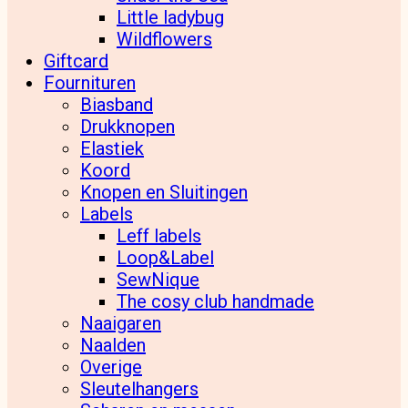
Little ladybug
Wildflowers
Giftcard
Fournituren
Biasband
Drukknopen
Elastiek
Koord
Knopen en Sluitingen
Labels
Leff labels
Loop&Label
SewNique
The cosy club handmade
Naaigaren
Naalden
Overige
Sleutelhangers