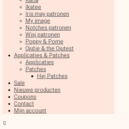
Katia
Ikatee
Iris may patronen
My image
Notches patronen
Wisj patronen
Poppy & Pome
Qjutie & the Qjutest
Applicaties & Patches
Applicaties
Patches
Hej Patches
Sale
Nieuwe producten
Coupons
Contact
Mijn account