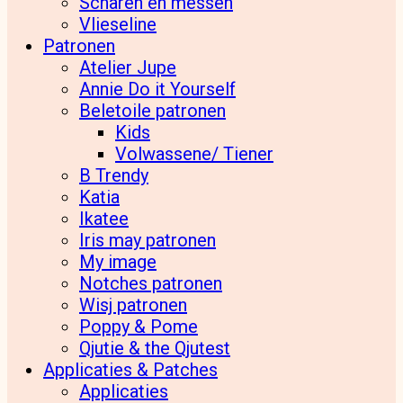
Scharen en messen
Vlieseline
Patronen
Atelier Jupe
Annie Do it Yourself
Beletoile patronen
Kids
Volwassene/ Tiener
B Trendy
Katia
Ikatee
Iris may patronen
My image
Notches patronen
Wisj patronen
Poppy & Pome
Qjutie & the Qjutest
Applicaties & Patches
Applicaties