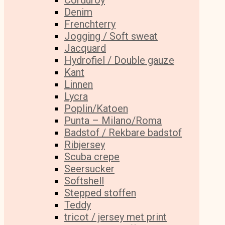
Corduroy
Denim
Frenchterry
Jogging / Soft sweat
Jacquard
Hydrofiel / Double gauze
Kant
Linnen
Lycra
Poplin/Katoen
Punta – Milano/Roma
Badstof / Rekbare badstof
Ribjersey
Scuba crepe
Seersucker
Softshell
Stepped stoffen
Teddy
tricot / jersey met print