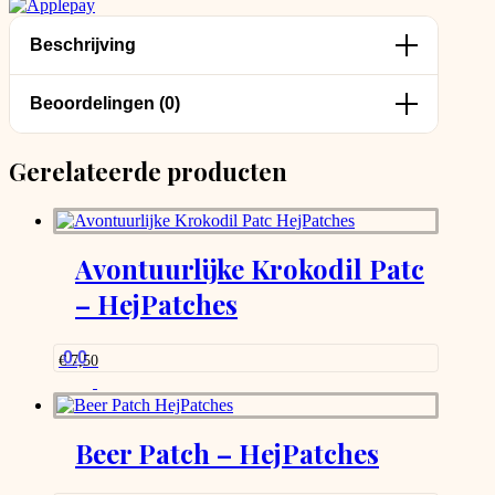
Beschrijving
Beoordelingen (0)
Gerelateerde producten
Avontuurlijke Krokodil Patc
– HejPatches
0.0
€
7,50
Beer Patch – HejPatches