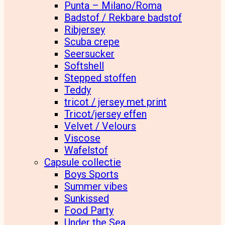
Punta – Milano/Roma
Badstof / Rekbare badstof
Ribjersey
Scuba crepe
Seersucker
Softshell
Stepped stoffen
Teddy
tricot / jersey met print
Tricot/jersey effen
Velvet / Velours
Viscose
Wafelstof
Capsule collectie
Boys Sports
Summer vibes
Sunkissed
Food Party
Under the Sea