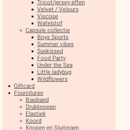
Tricot/jersey effen
Velvet / Velours
Viscose
Wafelstof
Capsule collectie
Boys Sports
Summer vibes
Sunkissed
Food Party
Under the Sea
Little ladybug
Wildflowers
Giftcard
Fournituren
Biasband
Drukknopen
Elastiek
Koord
Knopen en Sluitingen