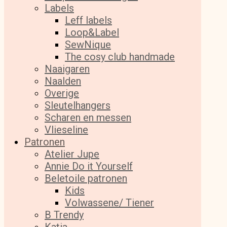
Labels
Leff labels
Loop&Label
SewNique
The cosy club handmade
Naaigaren
Naalden
Overige
Sleutelhangers
Scharen en messen
Vlieseline
Patronen
Atelier Jupe
Annie Do it Yourself
Beletoile patronen
Kids
Volwassene/ Tiener
B Trendy