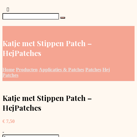
Katje met Stippen Patch –
HejPatches
Home
Producten
Applicaties & Patches
Patches
Hej
Patches
Katje met Stippen Patch –
HejPatches
€
7,50
-
Katje