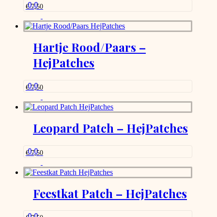
0.0
€
7,50
Hartje Rood/Paars –
HejPatches
0.0
€
7,50
Leopard Patch – HejPatches
0.0
€
7,50
Feestkat Patch – HejPatches
0.0