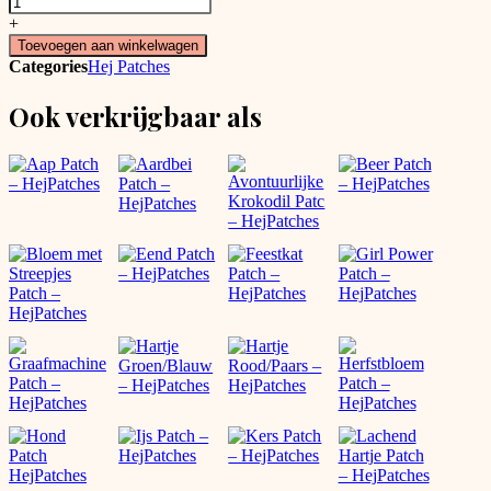
met
+
Stippen
Toevoegen aan winkelwagen
Patch
Categories
Hej Patches
-
HejPatches
Ook verkrijgbaar als
aantal