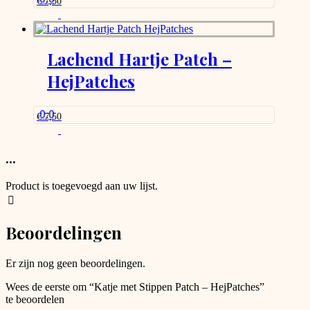
€
7,50
Lachend Hartje Patch –
HejPatches
0.0
€
7,50
...
Product is toegevoegd aan uw lijst.
Beoordelingen
Er zijn nog geen beoordelingen.
Wees de eerste om “Katje met Stippen Patch – HejPatches”
te beoordelen