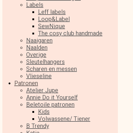
Labels
Leff labels
Loop&Label
SewNique
The cosy club handmade
Naaigaren
Naalden
Overige
Sleutelhangers
Scharen en messen
Vlieseline
Patronen
Atelier Jupe
Annie Do it Yourself
Beletoile patronen
Kids
Volwassene/ Tiener
B Trendy