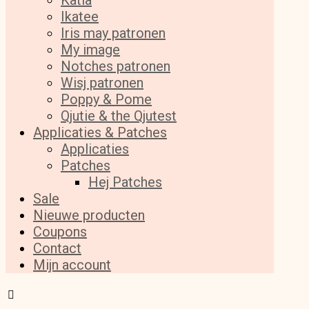
Katia
Ikatee
Iris may patronen
My image
Notches patronen
Wisj patronen
Poppy & Pome
Qjutie & the Qjutest
Applicaties & Patches
Applicaties
Patches
Hej Patches
Sale
Nieuwe producten
Coupons
Contact
Mijn account