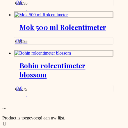
0.0
€
14,95
Mok 500 ml Rolcentimeter
0.0
€
14,95
Bohin rolcentimeter
blossom
0.0
€
11,75
Dit
product
heeft
...
meerdere
variaties.
Product is toegevoegd aan uw lijst.
Deze
optie