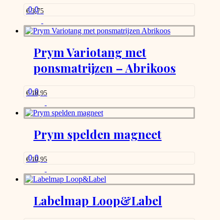
0.0
€
3,75
Prym Variotang met
ponsmatrijzen – Abrikoos
0.0
€
18,95
Prym spelden magneet
0.0
€
10,95
Labelmap Loop&Label