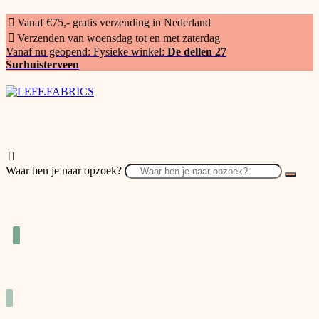
Vanaf €75,- gratis verzending in Nederland
Verzenden van woensdag tot en met zaterdag
Vanaf nu geopend: Fysieke winkel:
De dellen 27
Surhuisterveen
Waar ben je naar opzoek?