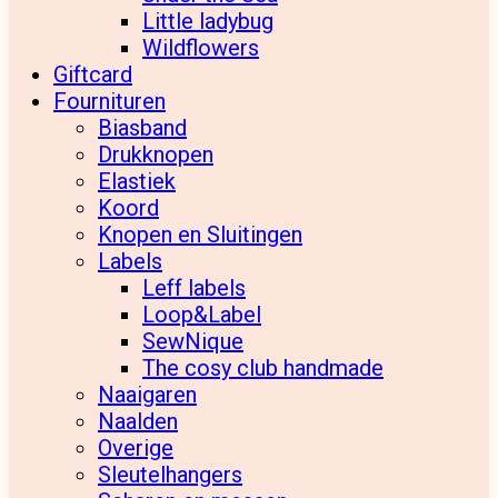
Little ladybug
Wildflowers
Giftcard
Fournituren
Biasband
Drukknopen
Elastiek
Koord
Knopen en Sluitingen
Labels
Leff labels
Loop&Label
SewNique
The cosy club handmade
Naaigaren
Naalden
Overige
Sleutelhangers