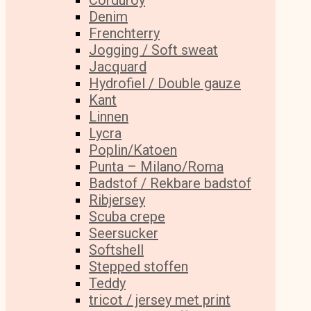
Corduroy
Denim
Frenchterry
Jogging / Soft sweat
Jacquard
Hydrofiel / Double gauze
Kant
Linnen
Lycra
Poplin/Katoen
Punta – Milano/Roma
Badstof / Rekbare badstof
Ribjersey
Scuba crepe
Seersucker
Softshell
Stepped stoffen
Teddy
tricot / jersey met print