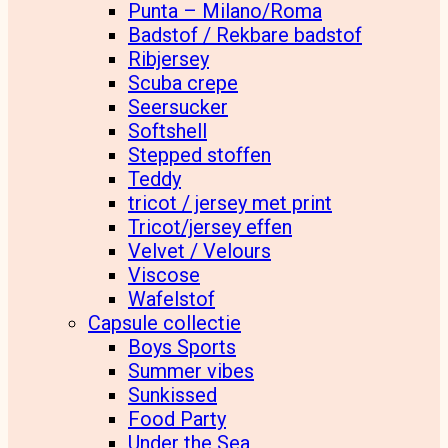
Punta – Milano/Roma
Badstof / Rekbare badstof
Ribjersey
Scuba crepe
Seersucker
Softshell
Stepped stoffen
Teddy
tricot / jersey met print
Tricot/jersey effen
Velvet / Velours
Viscose
Wafelstof
Capsule collectie
Boys Sports
Summer vibes
Sunkissed
Food Party
Under the Sea