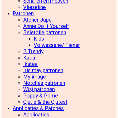
Scharen en messen
Vlieseline
Patronen
Atelier Jupe
Annie Do it Yourself
Beletoile patronen
Kids
Volwassene/ Tiener
B Trendy
Katia
Ikatee
Iris may patronen
My image
Notches patronen
Wisj patronen
Poppy & Pome
Qjutie & the Qjutest
Applicaties & Patches
Applicaties