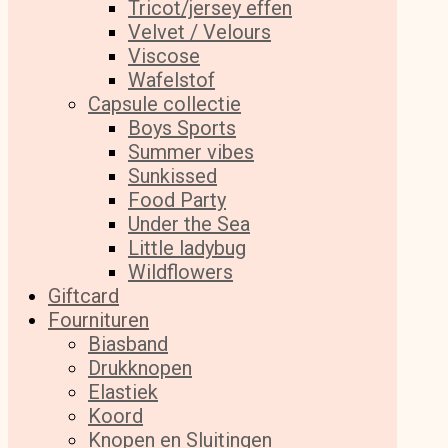
Tricot/jersey effen
Velvet / Velours
Viscose
Wafelstof
Capsule collectie
Boys Sports
Summer vibes
Sunkissed
Food Party
Under the Sea
Little ladybug
Wildflowers
Giftcard
Fournituren
Biasband
Drukknopen
Elastiek
Koord
Knopen en Sluitingen