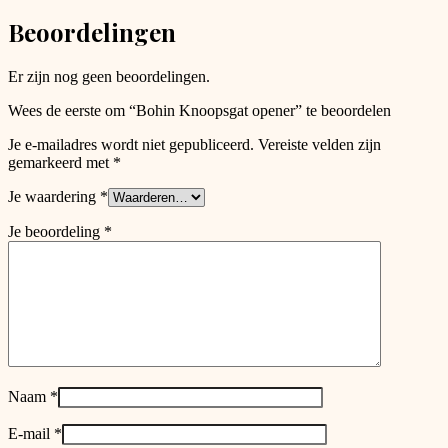
kan
Beoordelingen
gekozen
worden
op
Er zijn nog geen beoordelingen.
de
productpagina
Wees de eerste om “Bohin Knoopsgat opener” te beoordelen
Je e-mailadres wordt niet gepubliceerd.
Vereiste velden zijn
gemarkeerd met
*
Je waardering
*
Je beoordeling
*
Naam
*
E-mail
*