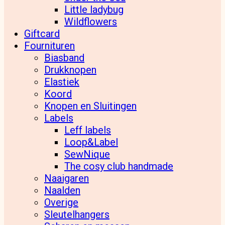
Little ladybug
Wildflowers
Giftcard
Fournituren
Biasband
Drukknopen
Elastiek
Koord
Knopen en Sluitingen
Labels
Leff labels
Loop&Label
SewNique
The cosy club handmade
Naaigaren
Naalden
Overige
Sleutelhangers