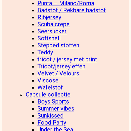
Punta – Milano/Roma
Badstof / Rekbare badstof
Ribjersey
Scuba crepe
Seersucker
Softshell
Stepped stoffen
Teddy
tricot / jersey met print
Tricot/jersey effen
Velvet / Velours
Viscose
Wafelstof
Capsule collectie
Boys Sports
Summer vibes
Sunkissed
Food Party
Under the Sea