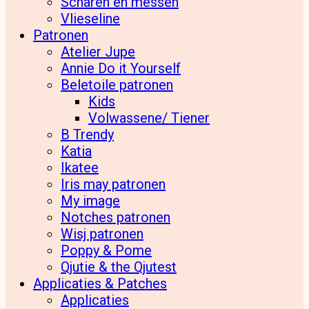
Scharen en messen
Vlieseline
Patronen
Atelier Jupe
Annie Do it Yourself
Beletoile patronen
Kids
Volwassene/ Tiener
B Trendy
Katia
Ikatee
Iris may patronen
My image
Notches patronen
Wisj patronen
Poppy & Pome
Qjutie & the Qjutest
Applicaties & Patches
Applicaties