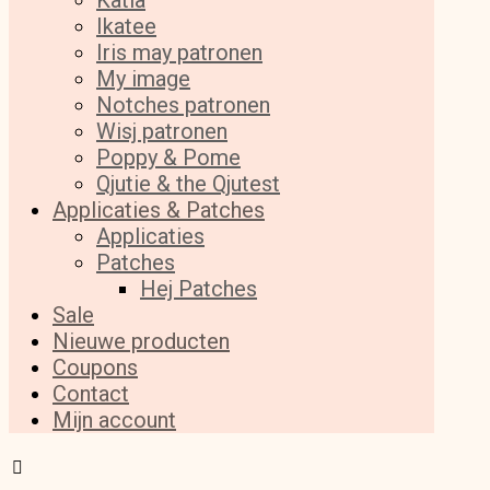
Katia
Ikatee
Iris may patronen
My image
Notches patronen
Wisj patronen
Poppy & Pome
Qjutie & the Qjutest
Applicaties & Patches
Applicaties
Patches
Hej Patches
Sale
Nieuwe producten
Coupons
Contact
Mijn account