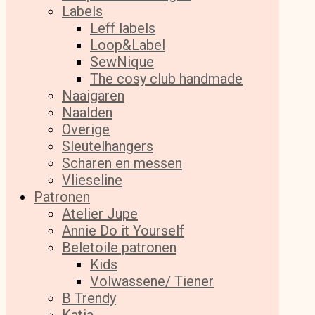
Labels
Leff labels
Loop&Label
SewNique
The cosy club handmade
Naaigaren
Naalden
Overige
Sleutelhangers
Scharen en messen
Vlieseline
Patronen
Atelier Jupe
Annie Do it Yourself
Beletoile patronen
Kids
Volwassene/ Tiener
B Trendy