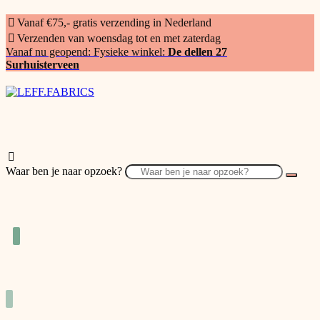
Vanaf €75,- gratis verzending in Nederland
Verzenden van woensdag tot en met zaterdag
Vanaf nu geopend: Fysieke winkel:
De dellen 27
Surhuisterveen
Waar ben je naar opzoek?