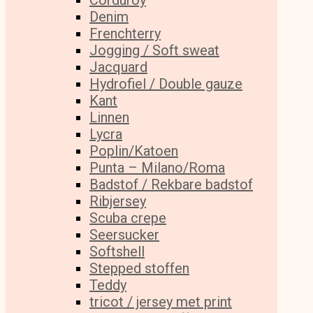
Corduroy
Denim
Frenchterry
Jogging / Soft sweat
Jacquard
Hydrofiel / Double gauze
Kant
Linnen
Lycra
Poplin/Katoen
Punta – Milano/Roma
Badstof / Rekbare badstof
Ribjersey
Scuba crepe
Seersucker
Softshell
Stepped stoffen
Teddy
tricot / jersey met print