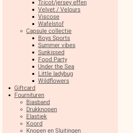
Tricot/jersey effen
Velvet / Velours
Viscose
Wafelstof
Capsule collectie
Boys Sports
Summer vibes
Sunkissed
Food Party
Under the Sea
Little ladybug
Wildflowers
Giftcard
Fournituren
Biasband
Drukknopen
Elastiek
Koord
Knopen en Sluitingen