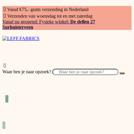
Vanaf €75,- gratis verzending in Nederland
Verzenden van woensdag tot en met zaterdag
Vanaf nu geopend: Fysieke winkel:
De dellen 27
Surhuisterveen
Waar ben je naar opzoek?