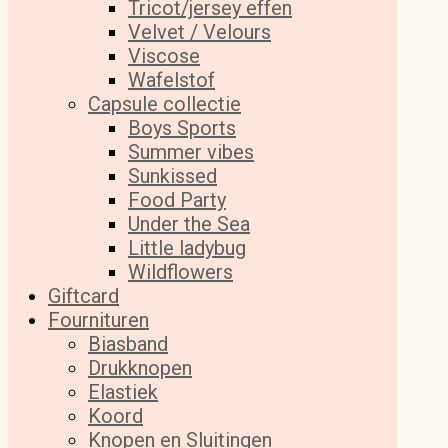
Tricot/jersey effen
Velvet / Velours
Viscose
Wafelstof
Capsule collectie
Boys Sports
Summer vibes
Sunkissed
Food Party
Under the Sea
Little ladybug
Wildflowers
Giftcard
Fournituren
Biasband
Drukknopen
Elastiek
Koord
Knopen en Sluitingen