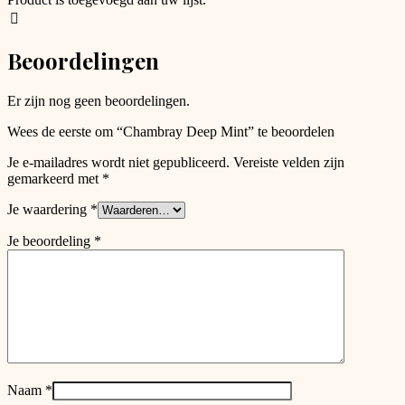
may
be
chosen
Beoordelingen
on
the
product
Er zijn nog geen beoordelingen.
page
Wees de eerste om “Chambray Deep Mint” te beoordelen
Je e-mailadres wordt niet gepubliceerd.
Vereiste velden zijn
gemarkeerd met
*
Je waardering
*
Je beoordeling
*
Naam
*