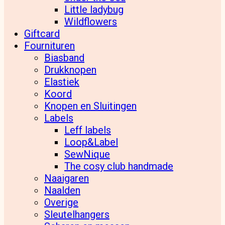
Little ladybug
Wildflowers
Giftcard
Fournituren
Biasband
Drukknopen
Elastiek
Koord
Knopen en Sluitingen
Labels
Leff labels
Loop&Label
SewNique
The cosy club handmade
Naaigaren
Naalden
Overige
Sleutelhangers