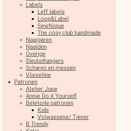
Labels
Leff labels
Loop&Label
SewNique
The cosy club handmade
Naaigaren
Naalden
Overige
Sleutelhangers
Scharen en messen
Vlieseline
Patronen
Atelier Jupe
Annie Do it Yourself
Beletoile patronen
Kids
Volwassene/ Tiener
B Trendy