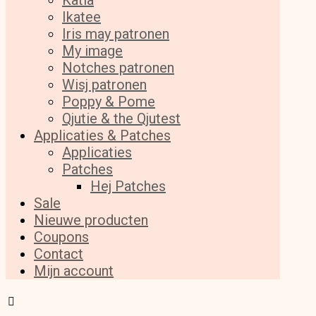
Katia
Ikatee
Iris may patronen
My image
Notches patronen
Wisj patronen
Poppy & Pome
Qjutie & the Qjutest
Applicaties & Patches
Applicaties
Patches
Hej Patches
Sale
Nieuwe producten
Coupons
Contact
Mijn account