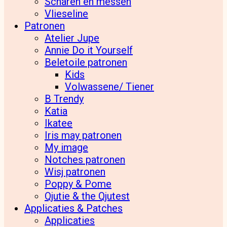
Scharen en messen
Vlieseline
Patronen
Atelier Jupe
Annie Do it Yourself
Beletoile patronen
Kids
Volwassene/ Tiener
B Trendy
Katia
Ikatee
Iris may patronen
My image
Notches patronen
Wisj patronen
Poppy & Pome
Qjutie & the Qjutest
Applicaties & Patches
Applicaties