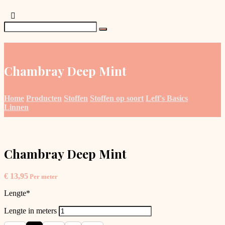
Chambray Deep Mint
Home
Producten
Stoffen
Stoffen op soort
Leff's Basics
Linnen
Chambray Deep Mint
€
13,95
Per meter
Lengte
*
Lengte in meters