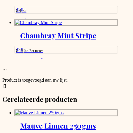
0.0
€
4,75
Chambray Mint Stripe
0.0
€
13,95
Per meter
This
product
has
...
options
that
Product is toegevoegd aan uw lijst.
may
be
chosen
Gerelateerde producten
on
the
product
page
Mauve Linnen 250gms