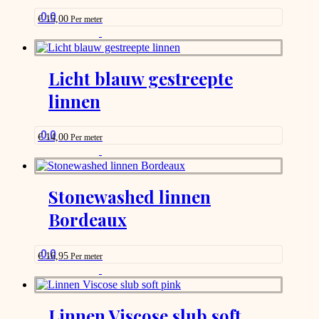
0.0
€
15,00
Per meter
This
product
has
options
Licht blauw gestreepte
that
linnen
may
be
chosen
on
0.0
€
14,00
Per meter
the
This
product
product
page
has
options
Stonewashed linnen
that
Bordeaux
may
be
chosen
on
0.0
€
16,95
Per meter
the
This
product
product
page
has
options
Linnen Viscose slub soft