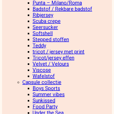
Punta – Milano/Roma
Badstof / Rekbare badstof
Ribjersey
Scuba crepe
Seersucker
Softshell
Stepped stoffen
Teddy
tricot / jersey met print
Tricot/jersey effen
Velvet / Velours
Viscose
Wafelstof
Capsule collectie
Boys Sports
Summer vibes
Sunkissed
Food Party
Under the Sea