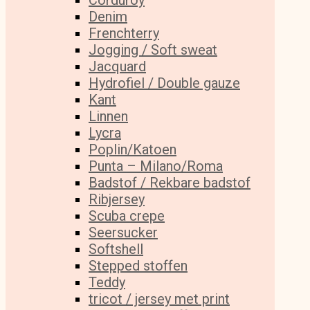
Corduroy
Denim
Frenchterry
Jogging / Soft sweat
Jacquard
Hydrofiel / Double gauze
Kant
Linnen
Lycra
Poplin/Katoen
Punta – Milano/Roma
Badstof / Rekbare badstof
Ribjersey
Scuba crepe
Seersucker
Softshell
Stepped stoffen
Teddy
tricot / jersey met print