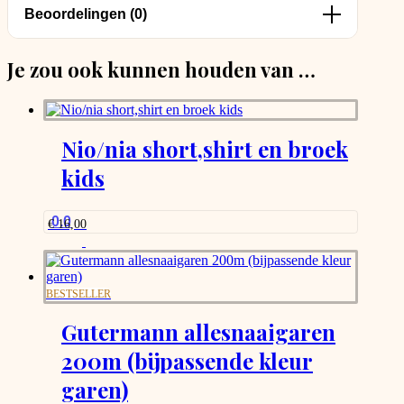
Beoordelingen (0)
Je zou ook kunnen houden van …
Nio/nia short,shirt en broek
kids
0.0
€
16,00
BESTSELLER
Gutermann allesnaaigaren
200m (bijpassende kleur
garen)