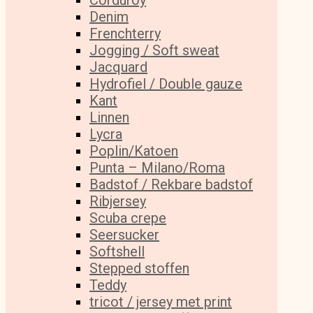
Corduroy
Denim
Frenchterry
Jogging / Soft sweat
Jacquard
Hydrofiel / Double gauze
Kant
Linnen
Lycra
Poplin/Katoen
Punta – Milano/Roma
Badstof / Rekbare badstof
Ribjersey
Scuba crepe
Seersucker
Softshell
Stepped stoffen
Teddy
tricot / jersey met print