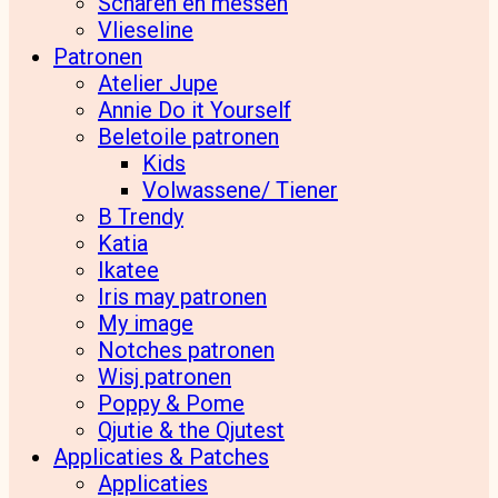
Scharen en messen
Vlieseline
Patronen
Atelier Jupe
Annie Do it Yourself
Beletoile patronen
Kids
Volwassene/ Tiener
B Trendy
Katia
Ikatee
Iris may patronen
My image
Notches patronen
Wisj patronen
Poppy & Pome
Qjutie & the Qjutest
Applicaties & Patches
Applicaties