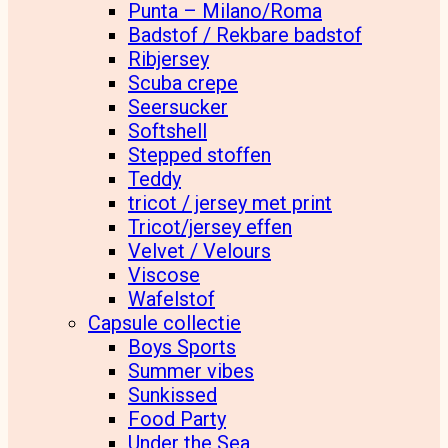
Punta – Milano/Roma
Badstof / Rekbare badstof
Ribjersey
Scuba crepe
Seersucker
Softshell
Stepped stoffen
Teddy
tricot / jersey met print
Tricot/jersey effen
Velvet / Velours
Viscose
Wafelstof
Capsule collectie
Boys Sports
Summer vibes
Sunkissed
Food Party
Under the Sea