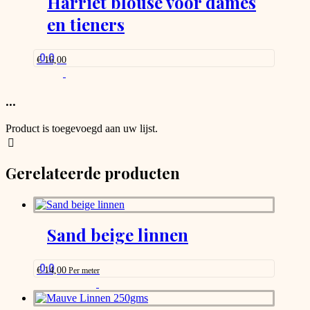
Harriet blouse voor dames
en tieners
0.0
€
16,00
...
Product is toegevoegd aan uw lijst.
Gerelateerde producten
Sand beige linnen
0.0
€
14,00
Per meter
This
product
has