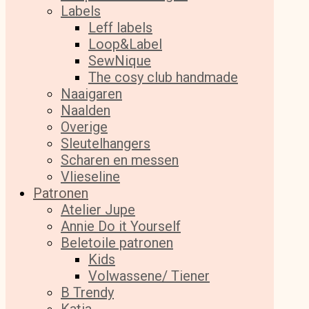
Labels
Leff labels
Loop&Label
SewNique
The cosy club handmade
Naaigaren
Naalden
Overige
Sleutelhangers
Scharen en messen
Vlieseline
Patronen
Atelier Jupe
Annie Do it Yourself
Beletoile patronen
Kids
Volwassene/ Tiener
B Trendy