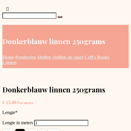
Donkerblauw linnen 250grams
Home
Producten
Stoffen
Stoffen op soort
Leff's Basics
Linnen
Donkerblauw linnen 250grams
€
15,00
Per meter
Lengte
*
Lengte in meters