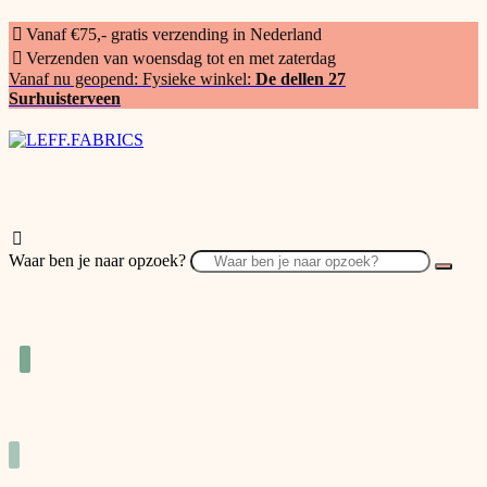
Vanaf €75,- gratis verzending in Nederland
Verzenden van woensdag tot en met zaterdag
Vanaf nu geopend: Fysieke winkel:
De dellen 27
Surhuisterveen
Waar ben je naar opzoek?