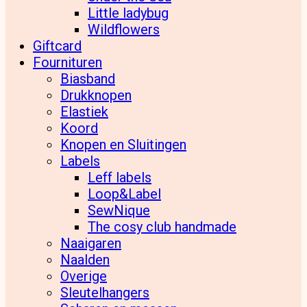
Little ladybug
Wildflowers
Giftcard
Fournituren
Biasband
Drukknopen
Elastiek
Koord
Knopen en Sluitingen
Labels
Leff labels
Loop&Label
SewNique
The cosy club handmade
Naaigaren
Naalden
Overige
Sleutelhangers