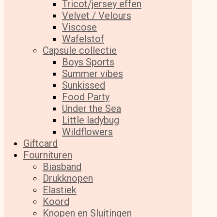
Tricot/jersey effen
Velvet / Velours
Viscose
Wafelstof
Capsule collectie
Boys Sports
Summer vibes
Sunkissed
Food Party
Under the Sea
Little ladybug
Wildflowers
Giftcard
Fournituren
Biasband
Drukknopen
Elastiek
Koord
Knopen en Sluitingen