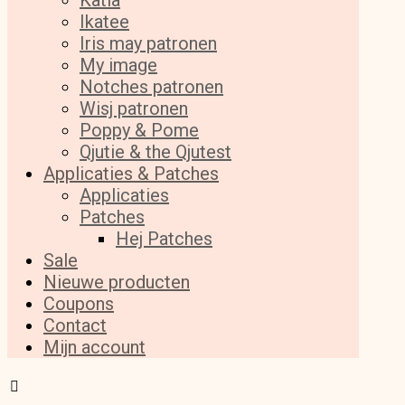
Katia
Ikatee
Iris may patronen
My image
Notches patronen
Wisj patronen
Poppy & Pome
Qjutie & the Qjutest
Applicaties & Patches
Applicaties
Patches
Hej Patches
Sale
Nieuwe producten
Coupons
Contact
Mijn account