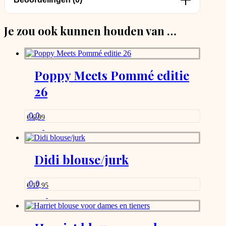
Je zou ook kunnen houden van …
Poppy Meets Pommé editie
26
0.0
€
6,99
Didi blouse/jurk
0.0
€
17,95