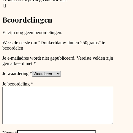
may
be
chosen
Beoordelingen
on
the
product
Er zijn nog geen beoordelingen.
page
Wees de eerste om “Donkerblauw linnen 250grams” te
beoordelen
Je e-mailadres wordt niet gepubliceerd.
Vereiste velden zijn
gemarkeerd met
*
Je waardering
*
Je beoordeling
*
Naam
*