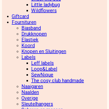
Little ladybug
Wildflowers
Giftcard
Fournituren
Biasband
Drukknopen
Elastiek
Koord
Knopen en Sluitingen
Labels
Leff labels
Loop&Label
SewNique
The cosy club handmade
Naaigaren
Naalden
Overige
Sleutelhangers