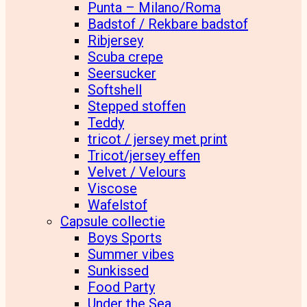
Punta – Milano/Roma
Badstof / Rekbare badstof
Ribjersey
Scuba crepe
Seersucker
Softshell
Stepped stoffen
Teddy
tricot / jersey met print
Tricot/jersey effen
Velvet / Velours
Viscose
Wafelstof
Capsule collectie
Boys Sports
Summer vibes
Sunkissed
Food Party
Under the Sea