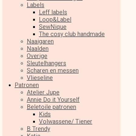
Labels
Leff labels
Loop&Label
SewNique
The cosy club handmade
Naaigaren
Naalden
Overige
Sleutelhangers
Scharen en messen
Vlieseline
Patronen
Atelier Jupe
Annie Do it Yourself
Beletoile patronen
Kids
Volwassene/ Tiener
B Trendy