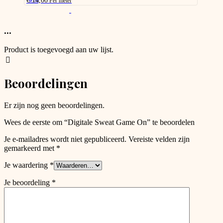
€
14,00
Per meter
chosen
This
on
product
the
has
...
product
options
page
that
Product is toegevoegd aan uw lijst.
may
be
chosen
Beoordelingen
on
the
product
Er zijn nog geen beoordelingen.
page
Wees de eerste om “Digitale Sweat Game On” te beoordelen
Je e-mailadres wordt niet gepubliceerd.
Vereiste velden zijn
gemarkeerd met
*
Je waardering
*
Je beoordeling
*