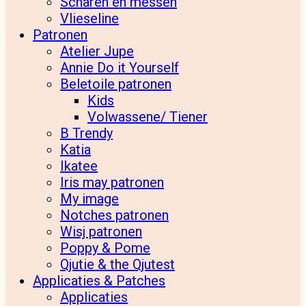
Scharen en messen
Vlieseline
Patronen
Atelier Jupe
Annie Do it Yourself
Beletoile patronen
Kids
Volwassene/ Tiener
B Trendy
Katia
Ikatee
Iris may patronen
My image
Notches patronen
Wisj patronen
Poppy & Pome
Qjutie & the Qjutest
Applicaties & Patches
Applicaties