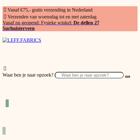
Vanaf €75,- gratis verzending in Nederland
Verzenden van woensdag tot en met zaterdag
Vanaf nu geopend: Fysieke winkel:
De dellen 27
Surhuisterveen
Waar ben je naar opzoek?