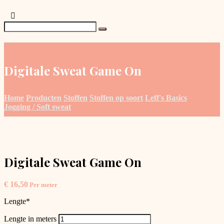
Digitale Sweat Game On
Home
Producten
Stoffen
Stoffen op soort
Leff's Basics
Jogging / Soft sweat
Digitale Sweat Game On
€
16,50
Per meter
Lengte
*
Lengte in meters