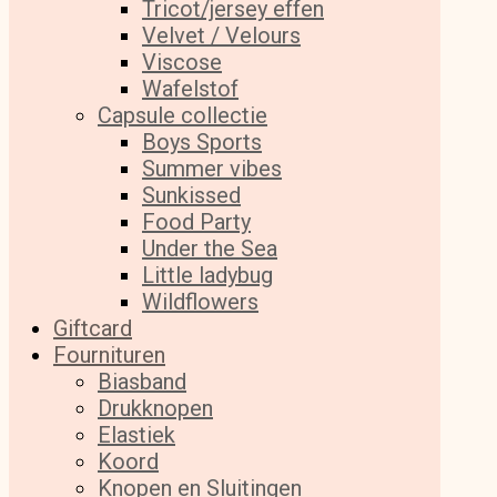
Tricot/jersey effen
Velvet / Velours
Viscose
Wafelstof
Capsule collectie
Boys Sports
Summer vibes
Sunkissed
Food Party
Under the Sea
Little ladybug
Wildflowers
Giftcard
Fournituren
Biasband
Drukknopen
Elastiek
Koord
Knopen en Sluitingen