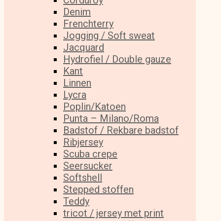
Corduroy
Denim
Frenchterry
Jogging / Soft sweat
Jacquard
Hydrofiel / Double gauze
Kant
Linnen
Lycra
Poplin/Katoen
Punta – Milano/Roma
Badstof / Rekbare badstof
Ribjersey
Scuba crepe
Seersucker
Softshell
Stepped stoffen
Teddy
tricot / jersey met print