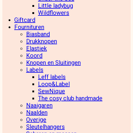
Little ladybug
Wildflowers
Giftcard
Fournituren
Biasband
Drukknopen
Elastiek
Koord
Knopen en Sluitingen
Labels
Leff labels
Loop&Label
SewNique
The cosy club handmade
Naaigaren
Naalden
Overige
Sleutelhangers