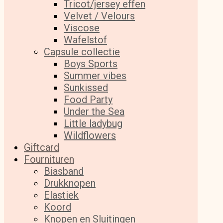
Tricot/jersey effen
Velvet / Velours
Viscose
Wafelstof
Capsule collectie
Boys Sports
Summer vibes
Sunkissed
Food Party
Under the Sea
Little ladybug
Wildflowers
Giftcard
Fournituren
Biasband
Drukknopen
Elastiek
Koord
Knopen en Sluitingen