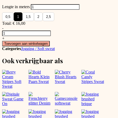
Lengte in meters
0,5
1
1,5
2
2,5
Total:
€
16,00
-
Vliegtuigen
blauw
+
jogging
Toevoegen aan winkelwagen
aantal
Categories
Jogging / Soft sweat
Ook verkrijgbaar als