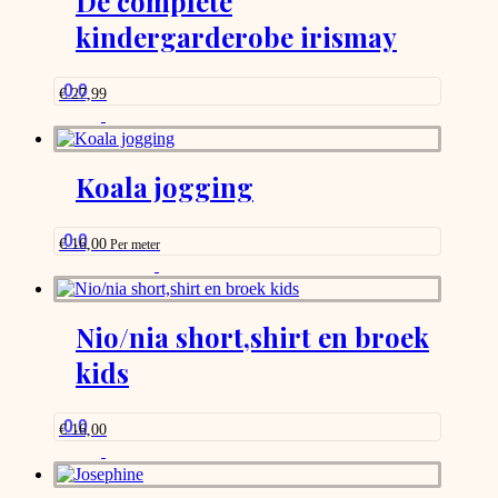
De complete
kindergarderobe irismay
0.0
€
27,99
Koala jogging
0.0
€
16,00
Per meter
This
product
has
options
Nio/nia short,shirt en broek
that
kids
may
be
chosen
on
0.0
€
16,00
the
product
page