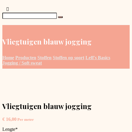
Vliegtuigen blauw jogging
Home
Producten
Stoffen
Stoffen op soort
Leff's Basics
Jogging / Soft sweat
Vliegtuigen blauw jogging
€
16,00
Per meter
Lengte
*