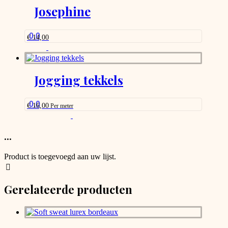
Josephine
0.0
€
14,00
Jogging tekkels
0.0
€
16,00
Per meter
This
product
has
...
options
that
Product is toegevoegd aan uw lijst.
may
be
chosen
Gerelateerde producten
on
the
product
page