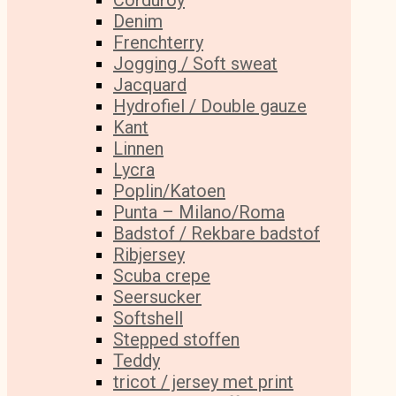
Corduroy
Denim
Frenchterry
Jogging / Soft sweat
Jacquard
Hydrofiel / Double gauze
Kant
Linnen
Lycra
Poplin/Katoen
Punta – Milano/Roma
Badstof / Rekbare badstof
Ribjersey
Scuba crepe
Seersucker
Softshell
Stepped stoffen
Teddy
tricot / jersey met print