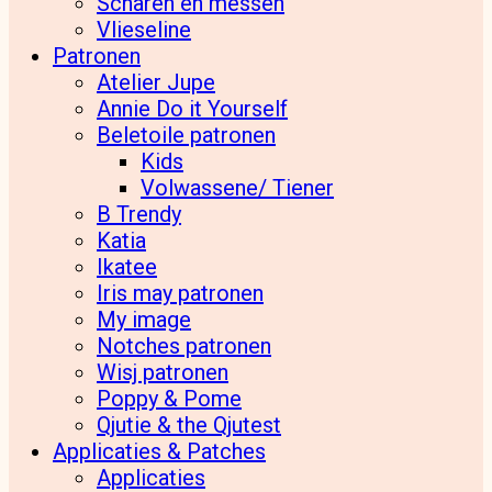
Scharen en messen
Vlieseline
Patronen
Atelier Jupe
Annie Do it Yourself
Beletoile patronen
Kids
Volwassene/ Tiener
B Trendy
Katia
Ikatee
Iris may patronen
My image
Notches patronen
Wisj patronen
Poppy & Pome
Qjutie & the Qjutest
Applicaties & Patches
Applicaties