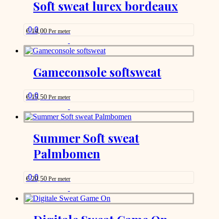
Soft sweat lurex bordeaux
0.0
€
14,00
Per meter
This
product
has
options
Gameconsole softsweat
that
may
be
0.0
€
15,50
Per meter
chosen
This
on
product
the
has
product
options
Summer Soft sweat
page
that
Palmbomen
may
be
chosen
on
0.0
€
20,50
Per meter
the
This
product
product
page
has
options