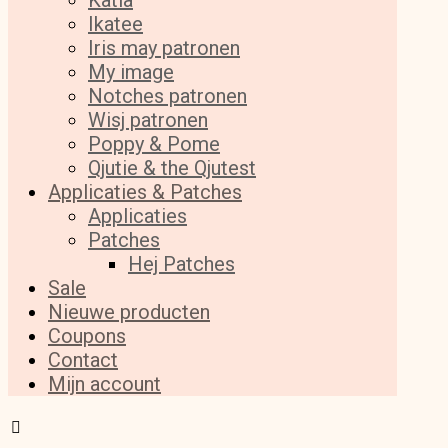
Katia
Ikatee
Iris may patronen
My image
Notches patronen
Wisj patronen
Poppy & Pome
Qjutie & the Qjutest
Applicaties & Patches
Applicaties
Patches
Hej Patches
Sale
Nieuwe producten
Coupons
Contact
Mijn account