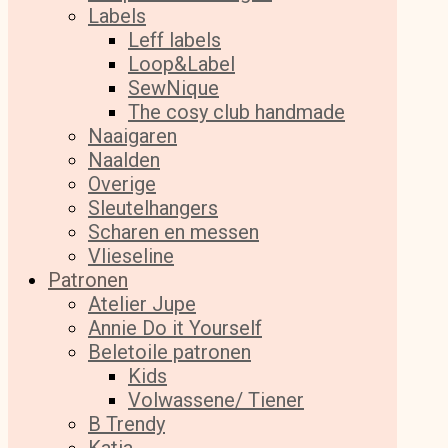
Labels
Leff labels
Loop&Label
SewNique
The cosy club handmade
Naaigaren
Naalden
Overige
Sleutelhangers
Scharen en messen
Vlieseline
Patronen
Atelier Jupe
Annie Do it Yourself
Beletoile patronen
Kids
Volwassene/ Tiener
B Trendy