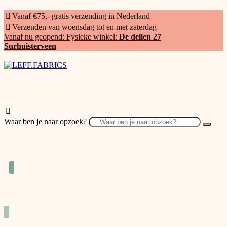
Vanaf €75,- gratis verzending in Nederland
Verzenden van woensdag tot en met zaterdag
Vanaf nu geopend: Fysieke winkel:
De dellen 27
Surhuisterveen
Waar ben je naar opzoek?