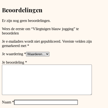
be
chosen
Beoordelingen
on
the
product
Er zijn nog geen beoordelingen.
page
Wees de eerste om “Vliegtuigen blauw jogging” te
beoordelen
Je e-mailadres wordt niet gepubliceerd.
Vereiste velden zijn
gemarkeerd met
*
Je waardering
*
Je beoordeling
*
Naam
*