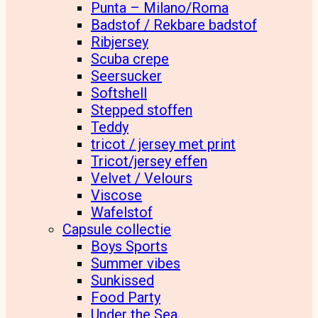
Punta – Milano/Roma
Badstof / Rekbare badstof
Ribjersey
Scuba crepe
Seersucker
Softshell
Stepped stoffen
Teddy
tricot / jersey met print
Tricot/jersey effen
Velvet / Velours
Viscose
Wafelstof
Capsule collectie
Boys Sports
Summer vibes
Sunkissed
Food Party
Under the Sea