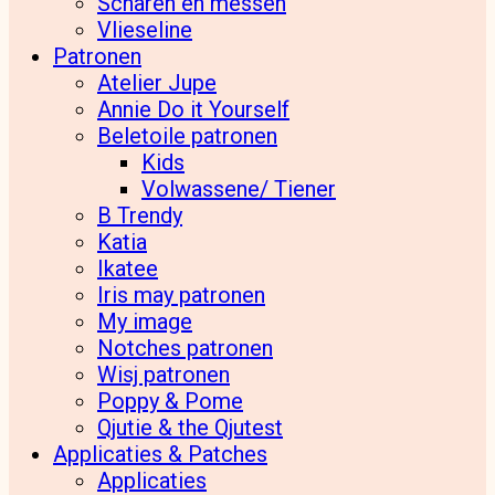
Scharen en messen
Vlieseline
Patronen
Atelier Jupe
Annie Do it Yourself
Beletoile patronen
Kids
Volwassene/ Tiener
B Trendy
Katia
Ikatee
Iris may patronen
My image
Notches patronen
Wisj patronen
Poppy & Pome
Qjutie & the Qjutest
Applicaties & Patches
Applicaties