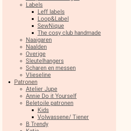
Labels
Leff labels
Loop&Label
SewNique
The cosy club handmade
Naaigaren
Naalden
Overige
Sleutelhangers
Scharen en messen
Vlieseline
Patronen
Atelier Jupe
Annie Do it Yourself
Beletoile patronen
Kids
Volwassene/ Tiener
B Trendy