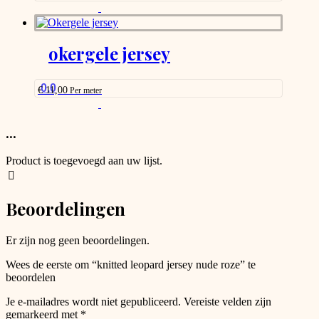
chosen
This
on
product
the
has
product
options
okergele jersey
page
that
may
be
0.0
€
11,00
Per meter
chosen
This
on
product
the
has
...
product
options
page
that
Product is toegevoegd aan uw lijst.
may
be
chosen
Beoordelingen
on
the
product
Er zijn nog geen beoordelingen.
page
Wees de eerste om “knitted leopard jersey nude roze” te
beoordelen
Je e-mailadres wordt niet gepubliceerd.
Vereiste velden zijn
gemarkeerd met
*