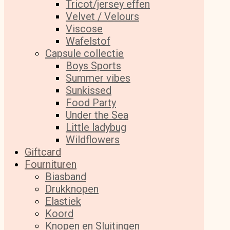
Tricot/jersey effen
Velvet / Velours
Viscose
Wafelstof
Capsule collectie
Boys Sports
Summer vibes
Sunkissed
Food Party
Under the Sea
Little ladybug
Wildflowers
Giftcard
Fournituren
Biasband
Drukknopen
Elastiek
Koord
Knopen en Sluitingen