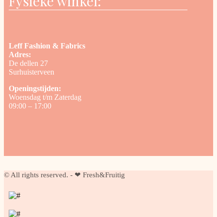
Fysieke winkel:
Leff Fashion & Fabrics
Adres:
De dellen 27
Surhuisterveen
Openingstijden:
Woensdag t/m Zaterdag
09:00 – 17:00
© All rights reserved. - ❤ Fresh&Fruitig