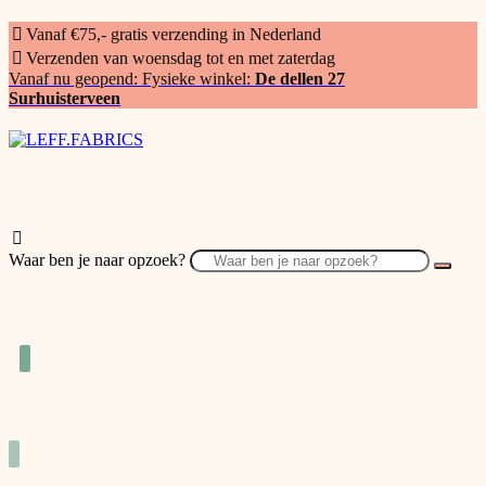
Vanaf €75,- gratis verzending in Nederland
Verzenden van woensdag tot en met zaterdag
Vanaf nu geopend: Fysieke winkel:
De dellen 27
Surhuisterveen
Waar ben je naar opzoek?