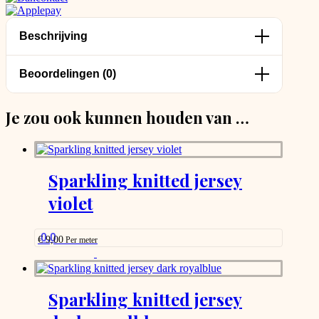
Beschrijving
Beoordelingen (0)
Je zou ook kunnen houden van …
Sparkling knitted jersey
violet
0.0
€
9,00
Per meter
This
product
has
options
Sparkling knitted jersey
that
may