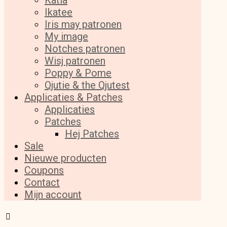
Katia
Ikatee
Iris may patronen
My image
Notches patronen
Wisj patronen
Poppy & Pome
Qjutie & the Qjutest
Applicaties & Patches
Applicaties
Patches
Hej Patches
Sale
Nieuwe producten
Coupons
Contact
Mijn account