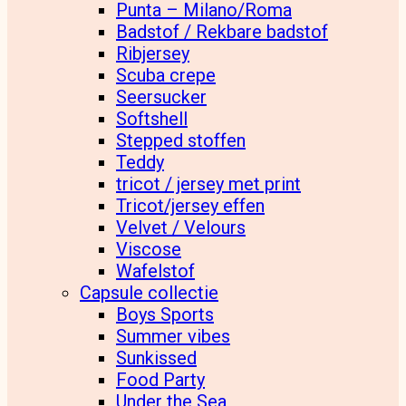
Punta – Milano/Roma
Badstof / Rekbare badstof
Ribjersey
Scuba crepe
Seersucker
Softshell
Stepped stoffen
Teddy
tricot / jersey met print
Tricot/jersey effen
Velvet / Velours
Viscose
Wafelstof
Capsule collectie
Boys Sports
Summer vibes
Sunkissed
Food Party
Under the Sea