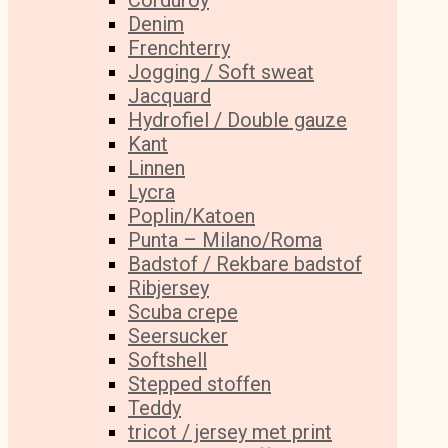
Corduroy
Denim
Frenchterry
Jogging / Soft sweat
Jacquard
Hydrofiel / Double gauze
Kant
Linnen
Lycra
Poplin/Katoen
Punta – Milano/Roma
Badstof / Rekbare badstof
Ribjersey
Scuba crepe
Seersucker
Softshell
Stepped stoffen
Teddy
tricot / jersey met print