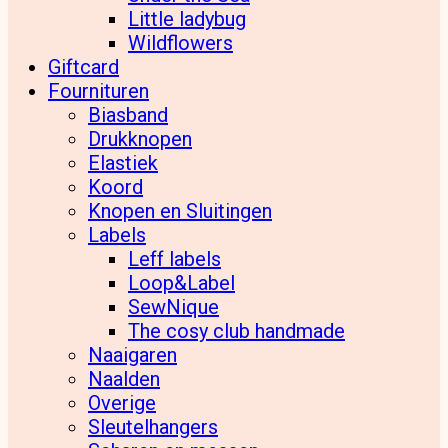
Little ladybug
Wildflowers
Giftcard
Fournituren
Biasband
Drukknopen
Elastiek
Koord
Knopen en Sluitingen
Labels
Leff labels
Loop&Label
SewNique
The cosy club handmade
Naaigaren
Naalden
Overige
Sleutelhangers