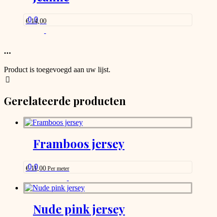
0.0
€
14,00
...
Product is toegevoegd aan uw lijst.
Gerelateerde producten
Framboos jersey
0.0
€
11,00
Per meter
This
product
has
options
Nude pink jersey
that