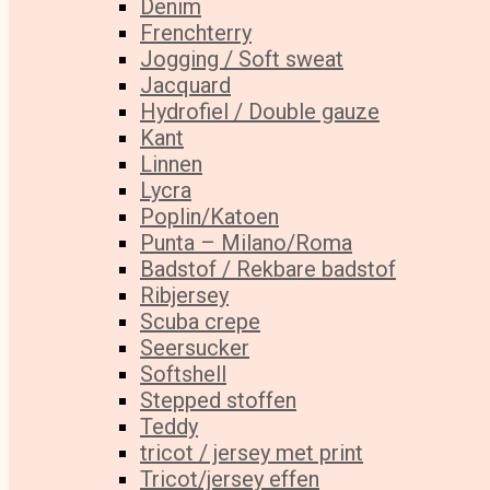
Denim
Frenchterry
Jogging / Soft sweat
Jacquard
Hydrofiel / Double gauze
Kant
Linnen
Lycra
Poplin/Katoen
Punta – Milano/Roma
Badstof / Rekbare badstof
Ribjersey
Scuba crepe
Seersucker
Softshell
Stepped stoffen
Teddy
tricot / jersey met print
Tricot/jersey effen