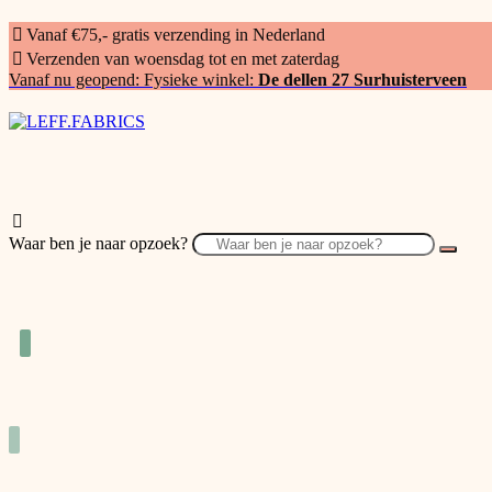
Vanaf €75,- gratis verzending in Nederland
Verzenden van woensdag tot en met zaterdag
Vanaf nu geopend: Fysieke winkel:
De dellen 27 Surhuisterveen
Waar ben je naar opzoek?