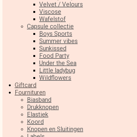
Velvet / Velours
Viscose
Wafelstof
Capsule collectie
Boys Sports
Summer vibes
Sunkissed
Food Party
Under the Sea
Little ladybug
Wildflowers
Giftcard
Fournituren
Biasband
Drukknopen
Elastiek
Koord
Knopen en Sluitingen
Labels