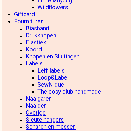
Little ladybug
Wildflowers
Giftcard
Fournituren
Biasband
Drukknopen
Elastiek
Koord
Knopen en Sluitingen
Labels
Leff labels
Loop&Label
SewNique
The cosy club handmade
Naaigaren
Naalden
Overige
Sleutelhangers
Scharen en messen