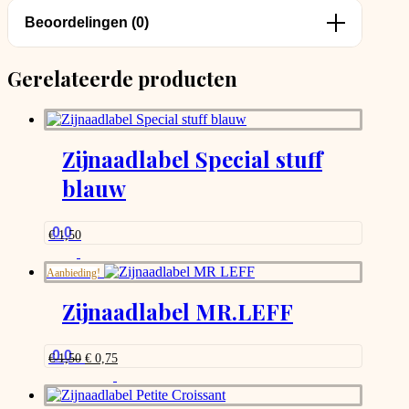
Beoordelingen (0)
Gerelateerde producten
Zijnaadlabel Special stuff
blauw
0.0
€
1,50
Aanbieding!
Zijnaadlabel MR.LEFF
0.0
Oorspronkelijke
Huidige
€
1,50
€
0,75
prijs
prijs
was:
is:
€ 1,50.
€ 0,75.