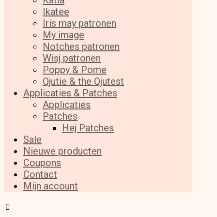
Katia
Ikatee
Iris may patronen
My image
Notches patronen
Wisj patronen
Poppy & Pome
Qjutie & the Qjutest
Applicaties & Patches
Applicaties
Patches
Hej Patches
Sale
Nieuwe producten
Coupons
Contact
Mijn account