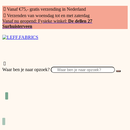
Vanaf €75,- gratis verzending in Nederland
Verzenden van woensdag tot en met zaterdag
Vanaf nu geopend: Fysieke winkel:
De dellen 27
Surhuisterveen
Waar ben je naar opzoek?