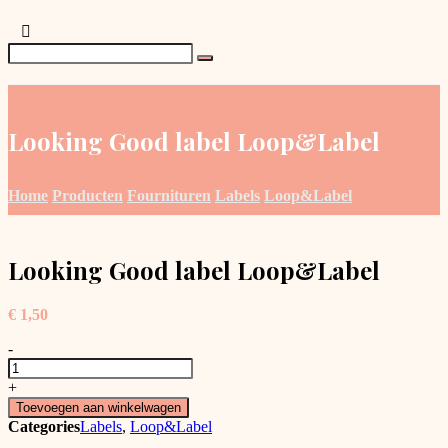
Looking Good label Loop&Label
Home
Producten
Fournituren
Labels
Loop&Label
Looking Good label Loop&Label
€
1,50
-
Looking
Good
+
label
Toevoegen aan winkelwagen
Loop&Label
Categories
Labels
,
Loop&Label
aantal