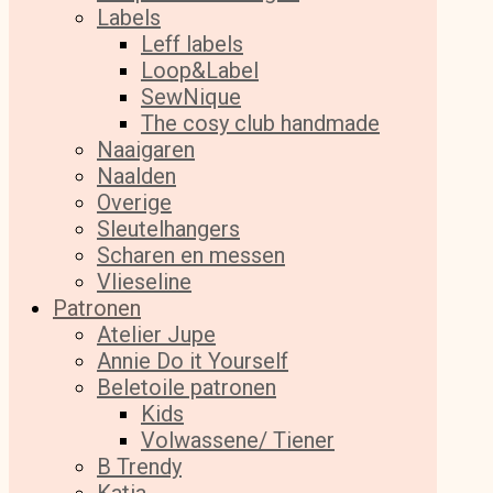
Labels
Leff labels
Loop&Label
SewNique
The cosy club handmade
Naaigaren
Naalden
Overige
Sleutelhangers
Scharen en messen
Vlieseline
Patronen
Atelier Jupe
Annie Do it Yourself
Beletoile patronen
Kids
Volwassene/ Tiener
B Trendy