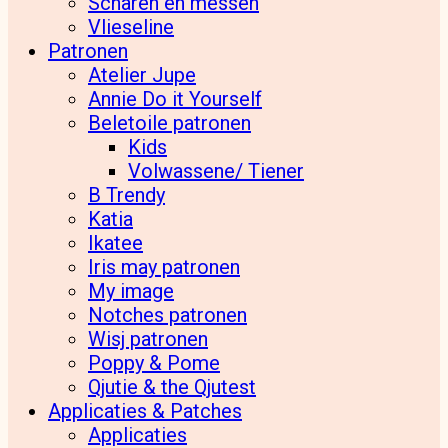
Scharen en messen
Vlieseline
Patronen
Atelier Jupe
Annie Do it Yourself
Beletoile patronen
Kids
Volwassene/ Tiener
B Trendy
Katia
Ikatee
Iris may patronen
My image
Notches patronen
Wisj patronen
Poppy & Pome
Qjutie & the Qjutest
Applicaties & Patches
Applicaties