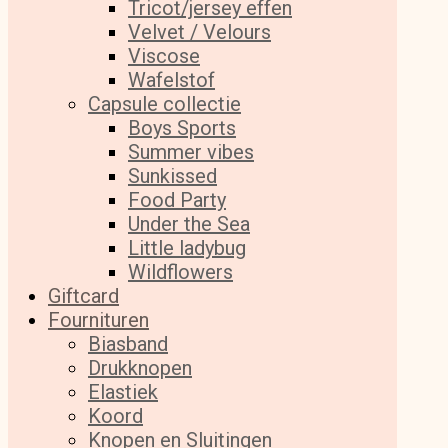
Tricot/jersey effen
Velvet / Velours
Viscose
Wafelstof
Capsule collectie
Boys Sports
Summer vibes
Sunkissed
Food Party
Under the Sea
Little ladybug
Wildflowers
Giftcard
Fournituren
Biasband
Drukknopen
Elastiek
Koord
Knopen en Sluitingen