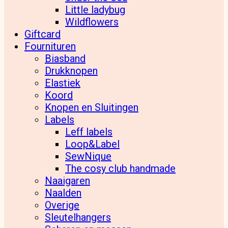
Little ladybug
Wildflowers
Giftcard
Fournituren
Biasband
Drukknopen
Elastiek
Koord
Knopen en Sluitingen
Labels
Leff labels
Loop&Label
SewNique
The cosy club handmade
Naaigaren
Naalden
Overige
Sleutelhangers