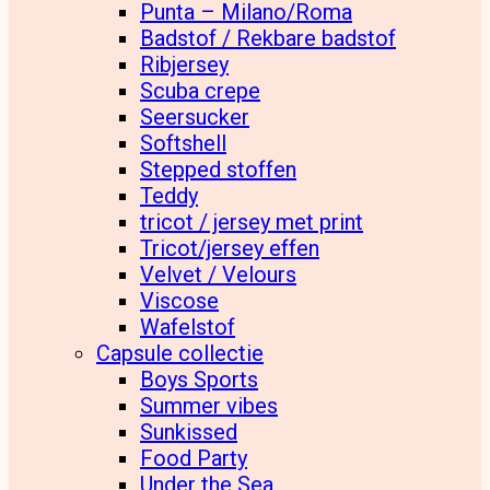
Punta – Milano/Roma
Badstof / Rekbare badstof
Ribjersey
Scuba crepe
Seersucker
Softshell
Stepped stoffen
Teddy
tricot / jersey met print
Tricot/jersey effen
Velvet / Velours
Viscose
Wafelstof
Capsule collectie
Boys Sports
Summer vibes
Sunkissed
Food Party
Under the Sea