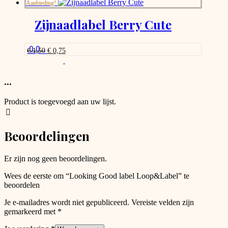
Aanbieding!
€ 1,50.
€ 0,75.
Zijnaadlabel Berry Cute
0.0
Oorspronkelijke
Huidige
€
1,50
€
0,75
prijs
prijs
was:
is:
€ 1,50.
€ 0,75.
...
Product is toegevoegd aan uw lijst.
Beoordelingen
Er zijn nog geen beoordelingen.
Wees de eerste om “Looking Good label Loop&Label” te
beoordelen
Je e-mailadres wordt niet gepubliceerd.
Vereiste velden zijn
gemarkeerd met
*