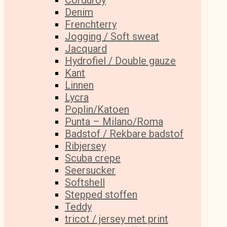
Corduroy
Denim
Frenchterry
Jogging / Soft sweat
Jacquard
Hydrofiel / Double gauze
Kant
Linnen
Lycra
Poplin/Katoen
Punta – Milano/Roma
Badstof / Rekbare badstof
Ribjersey
Scuba crepe
Seersucker
Softshell
Stepped stoffen
Teddy
tricot / jersey met print