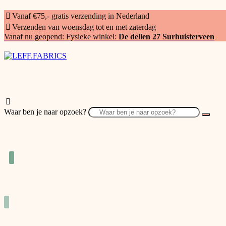
Vanaf €75,- gratis verzending in Nederland
Verzenden van woensdag tot en met zaterdag
Vanaf nu geopend: Fysieke winkel:
De dellen 27 Surhuisterveen
Waar ben je naar opzoek?