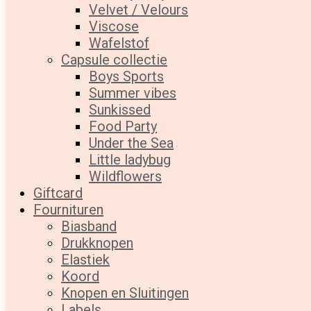
Velvet / Velours
Viscose
Wafelstof
Capsule collectie
Boys Sports
Summer vibes
Sunkissed
Food Party
Under the Sea
Little ladybug
Wildflowers
Giftcard
Fournituren
Biasband
Drukknopen
Elastiek
Koord
Knopen en Sluitingen
Labels