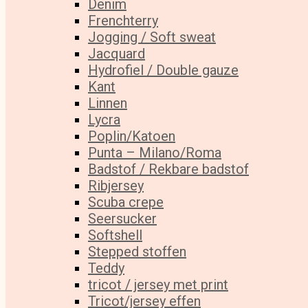
Denim
Frenchterry
Jogging / Soft sweat
Jacquard
Hydrofiel / Double gauze
Kant
Linnen
Lycra
Poplin/Katoen
Punta – Milano/Roma
Badstof / Rekbare badstof
Ribjersey
Scuba crepe
Seersucker
Softshell
Stepped stoffen
Teddy
tricot / jersey met print
Tricot/jersey effen