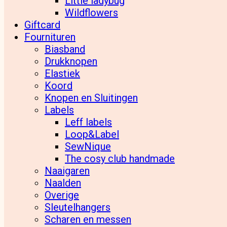
Little ladybug
Wildflowers
Giftcard
Fournituren
Biasband
Drukknopen
Elastiek
Koord
Knopen en Sluitingen
Labels
Leff labels
Loop&Label
SewNique
The cosy club handmade
Naaigaren
Naalden
Overige
Sleutelhangers
Scharen en messen