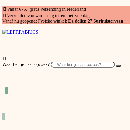
Vanaf €75,- gratis verzending in Nederland
Verzenden van woensdag tot en met zaterdag
Vanaf nu geopend: Fysieke winkel:
De dellen 27 Surhuisterveen
Waar ben je naar opzoek?