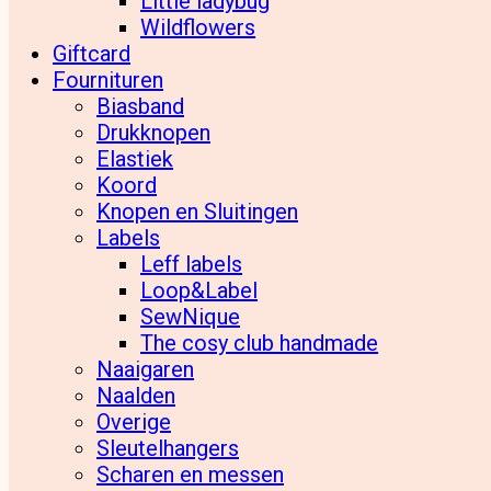
Little ladybug
Wildflowers
Giftcard
Fournituren
Biasband
Drukknopen
Elastiek
Koord
Knopen en Sluitingen
Labels
Leff labels
Loop&Label
SewNique
The cosy club handmade
Naaigaren
Naalden
Overige
Sleutelhangers
Scharen en messen