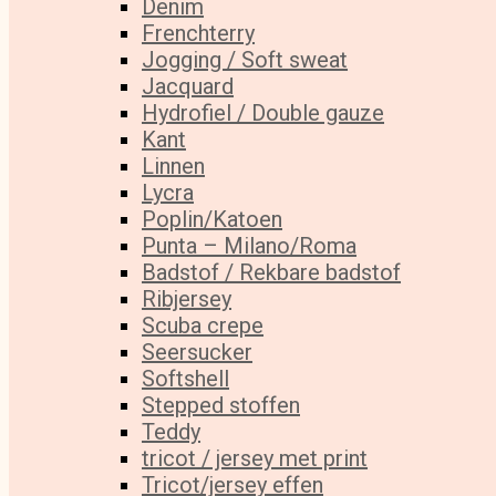
Denim
Frenchterry
Jogging / Soft sweat
Jacquard
Hydrofiel / Double gauze
Kant
Linnen
Lycra
Poplin/Katoen
Punta – Milano/Roma
Badstof / Rekbare badstof
Ribjersey
Scuba crepe
Seersucker
Softshell
Stepped stoffen
Teddy
tricot / jersey met print
Tricot/jersey effen