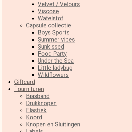
Velvet / Velours
Viscose
Wafelstof
Capsule collectie
Boys Sports
Summer vibes
Sunkissed
Food Party
Under the Sea
Little ladybug
Wildflowers
Giftcard
Fournituren
Biasband
Drukknopen
Elastiek
Koord
Knopen en Sluitingen
Labels