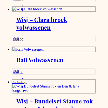
Wisj – Clara broek
volwassenen
0.0
€
14,00
Rafi Volwassenen
0.0
€
14,00
Aanbieding!
Wisj – Bundelset Stanne rok