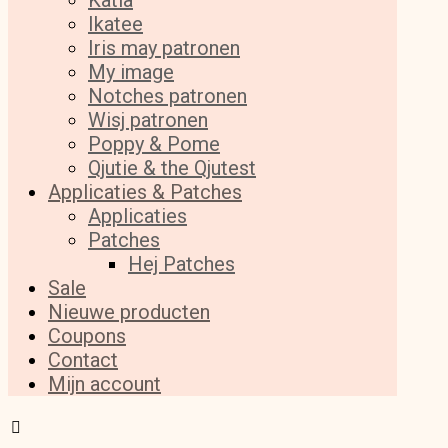
Katia
Ikatee
Iris may patronen
My image
Notches patronen
Wisj patronen
Poppy & Pome
Qjutie & the Qjutest
Applicaties & Patches
Applicaties
Patches
Hej Patches
Sale
Nieuwe producten
Coupons
Contact
Mijn account