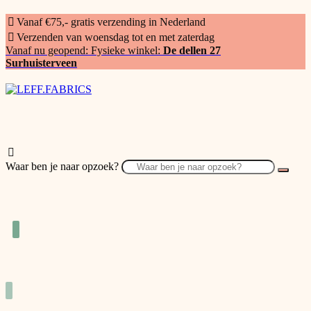
Vanaf €75,- gratis verzending in Nederland
Verzenden van woensdag tot en met zaterdag
Vanaf nu geopend: Fysieke winkel:
De dellen 27
Surhuisterveen
Waar ben je naar opzoek?