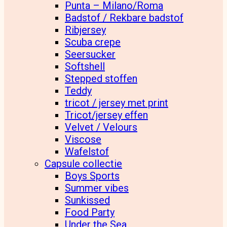
Punta – Milano/Roma
Badstof / Rekbare badstof
Ribjersey
Scuba crepe
Seersucker
Softshell
Stepped stoffen
Teddy
tricot / jersey met print
Tricot/jersey effen
Velvet / Velours
Viscose
Wafelstof
Capsule collectie
Boys Sports
Summer vibes
Sunkissed
Food Party
Under the Sea