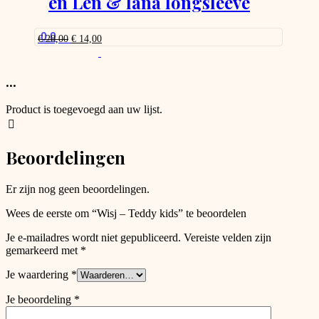
en Len & lana longsleeve
0.0
Oorspronkelijke
Huidige
€
28,00
€
14,00
prijs
prijs
was:
is:
€ 28,00.
€ 14,00.
...
Product is toegevoegd aan uw lijst.
Beoordelingen
Er zijn nog geen beoordelingen.
Wees de eerste om “Wisj – Teddy kids” te beoordelen
Je e-mailadres wordt niet gepubliceerd.
Vereiste velden zijn
gemarkeerd met
*
Je waardering
*
Je beoordeling
*