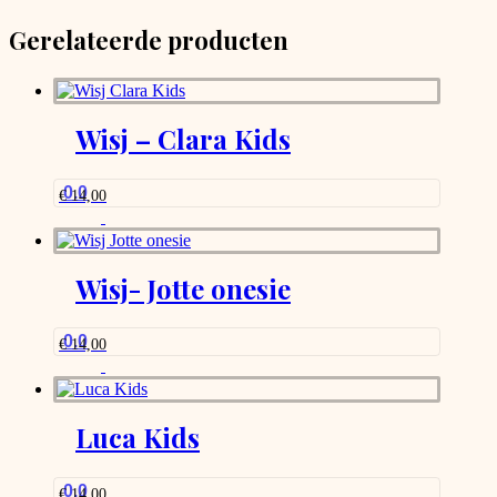
chosen
Gerelateerde producten
on
the
product
page
Wisj – Clara Kids
0.0
€
14,00
Wisj- Jotte onesie
0.0
€
14,00
Luca Kids
0.0
€
14,00