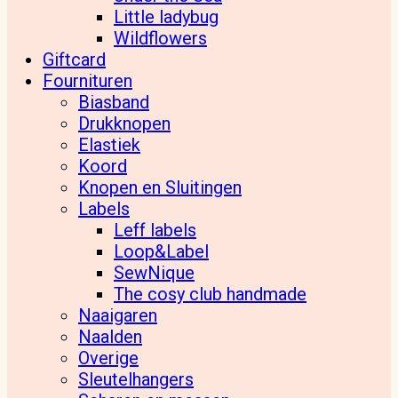
Little ladybug
Wildflowers
Giftcard
Fournituren
Biasband
Drukknopen
Elastiek
Koord
Knopen en Sluitingen
Labels
Leff labels
Loop&Label
SewNique
The cosy club handmade
Naaigaren
Naalden
Overige
Sleutelhangers