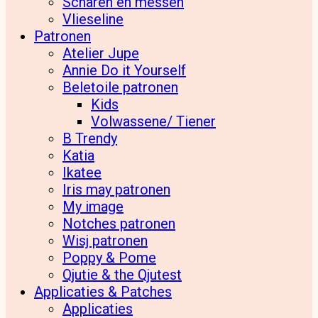
Scharen en messen
Vlieseline
Patronen
Atelier Jupe
Annie Do it Yourself
Beletoile patronen
Kids
Volwassene/ Tiener
B Trendy
Katia
Ikatee
Iris may patronen
My image
Notches patronen
Wisj patronen
Poppy & Pome
Qjutie & the Qjutest
Applicaties & Patches
Applicaties