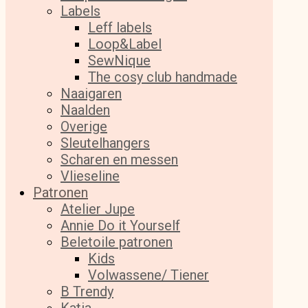
Labels
Leff labels
Loop&Label
SewNique
The cosy club handmade
Naaigaren
Naalden
Overige
Sleutelhangers
Scharen en messen
Vlieseline
Patronen
Atelier Jupe
Annie Do it Yourself
Beletoile patronen
Kids
Volwassene/ Tiener
B Trendy