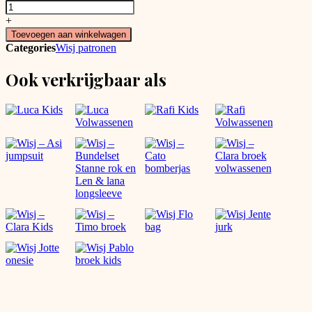
Wisj
-
+
Teddy
Toevoegen aan winkelwagen
kids
Categories
Wisj patronen
aantal
Ook verkrijgbaar als