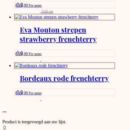
0.0
€
14,00
Per meter
This
Sold out
product
has
options
Eva Mouton strepen
that
strawberry frenchterry
may
be
chosen
on
0.0
€
24,00
Per meter
the
This
product
product
page
has
options
Bordeaux rode frenchterry
that
may
be
0.0
€
14,00
Per meter
chosen
This
on
product
the
has
...
product
options
page
that
Product is toegevoegd aan uw lijst.
may
be