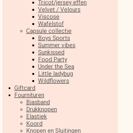
Tricot/jersey effen
Velvet / Velours
Viscose
Wafelstof
Capsule collectie
Boys Sports
Summer vibes
Sunkissed
Food Party
Under the Sea
Little ladybug
Wildflowers
Giftcard
Fournituren
Biasband
Drukknopen
Elastiek
Koord
Knopen en Sluitingen