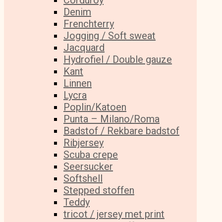
Corduroy
Denim
Frenchterry
Jogging / Soft sweat
Jacquard
Hydrofiel / Double gauze
Kant
Linnen
Lycra
Poplin/Katoen
Punta – Milano/Roma
Badstof / Rekbare badstof
Ribjersey
Scuba crepe
Seersucker
Softshell
Stepped stoffen
Teddy
tricot / jersey met print