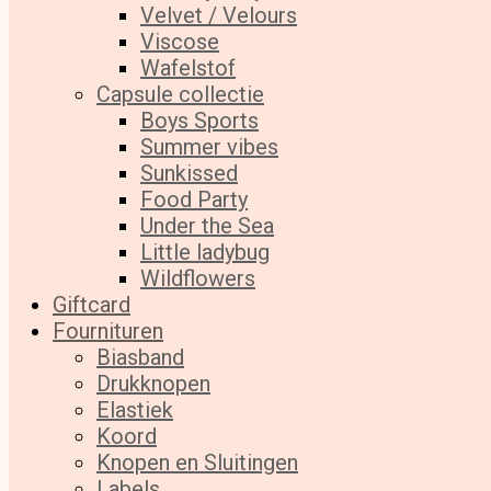
Velvet / Velours
Viscose
Wafelstof
Capsule collectie
Boys Sports
Summer vibes
Sunkissed
Food Party
Under the Sea
Little ladybug
Wildflowers
Giftcard
Fournituren
Biasband
Drukknopen
Elastiek
Koord
Knopen en Sluitingen
Labels