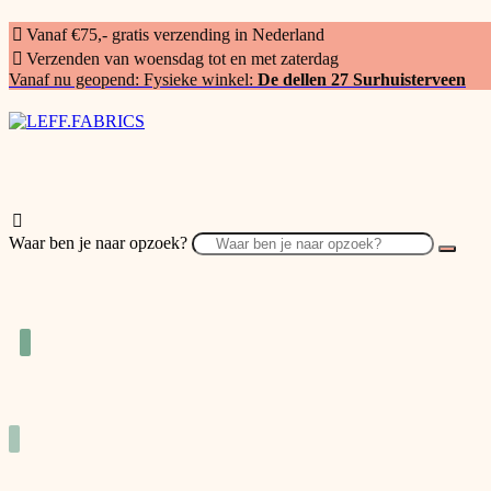
Vanaf €75,- gratis verzending in Nederland
Verzenden van woensdag tot en met zaterdag
Vanaf nu geopend: Fysieke winkel:
De dellen 27 Surhuisterveen
Waar ben je naar opzoek?