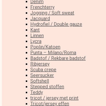
Denim
Frenchterry
Jogging / Soft sweat
Jacquard
Hydrofiel / Double gauze
Kant
Linnen
Lycra
Poplin/Katoen
Punta – Milano/Roma
Badstof / Rekbare badstof
Ribjersey
Scuba crepe
Seersucker
Softshell
Stepped stoffen
Teddy
tricot / jersey met print
Tricot/jersey effen