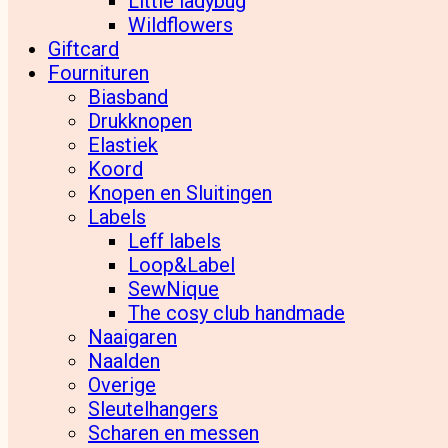
Little ladybug
Wildflowers
Giftcard
Fournituren
Biasband
Drukknopen
Elastiek
Koord
Knopen en Sluitingen
Labels
Leff labels
Loop&Label
SewNique
The cosy club handmade
Naaigaren
Naalden
Overige
Sleutelhangers
Scharen en messen