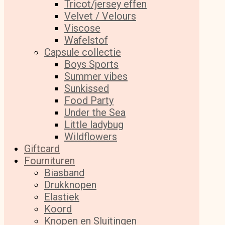
Tricot/jersey effen
Velvet / Velours
Viscose
Wafelstof
Capsule collectie
Boys Sports
Summer vibes
Sunkissed
Food Party
Under the Sea
Little ladybug
Wildflowers
Giftcard
Fournituren
Biasband
Drukknopen
Elastiek
Koord
Knopen en Sluitingen