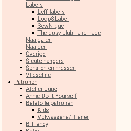
Labels
Leff labels
Loop&Label
SewNique
The cosy club handmade
Naaigaren
Naalden
Overige
Sleutelhangers
Scharen en messen
Vlieseline
Patronen
Atelier Jupe
Annie Do it Yourself
Beletoile patronen
Kids
Volwassene/ Tiener
B Trendy