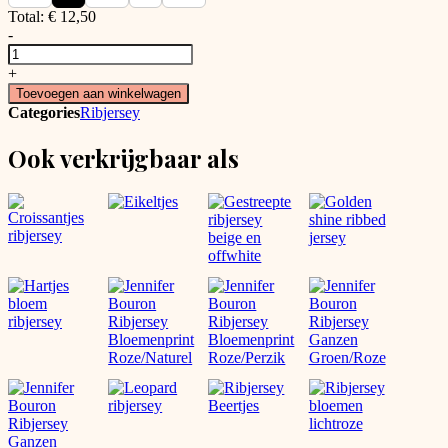
Total:
€
12,50
-
Kersjes
op
+
ribjersey
Toevoegen aan winkelwagen
aantal
Categories
Ribjersey
Ook verkrijgbaar als