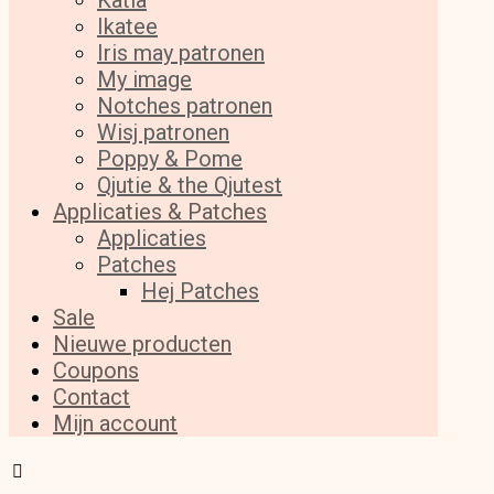
Katia
Ikatee
Iris may patronen
My image
Notches patronen
Wisj patronen
Poppy & Pome
Qjutie & the Qjutest
Applicaties & Patches
Applicaties
Patches
Hej Patches
Sale
Nieuwe producten
Coupons
Contact
Mijn account