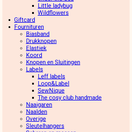
Little ladybug
Wildflowers
Giftcard
Fournituren
Biasband
Drukknopen
Elastiek
Koord
Knopen en Sluitingen
Labels
Leff labels
Loop&Label
SewNique
The cosy club handmade
Naaigaren
Naalden
Overige
Sleutelhangers