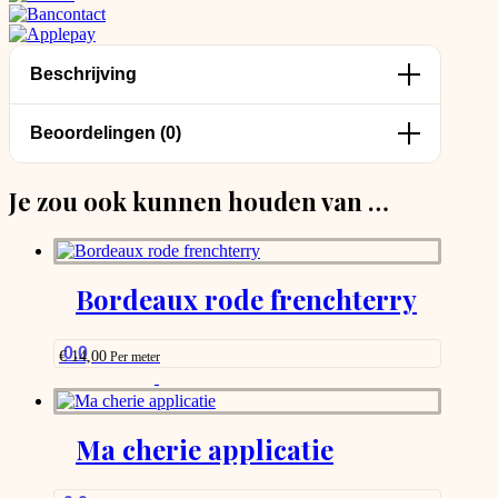
Beschrijving
Beoordelingen (0)
Je zou ook kunnen houden van …
Bordeaux rode frenchterry
0.0
€
14,00
Per meter
This
product
has
options
Ma cherie applicatie
that
may
be