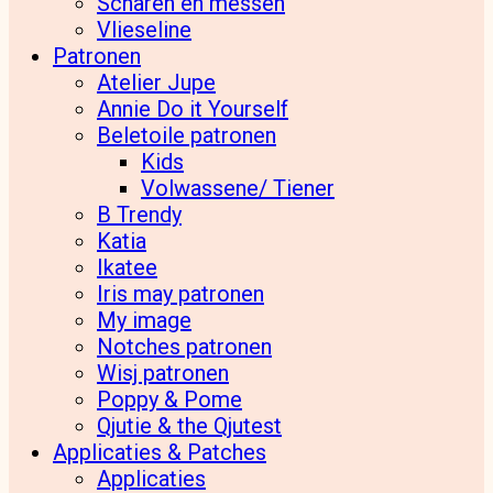
Scharen en messen
Vlieseline
Patronen
Atelier Jupe
Annie Do it Yourself
Beletoile patronen
Kids
Volwassene/ Tiener
B Trendy
Katia
Ikatee
Iris may patronen
My image
Notches patronen
Wisj patronen
Poppy & Pome
Qjutie & the Qjutest
Applicaties & Patches
Applicaties