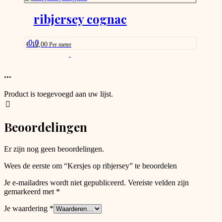
has
product
options
ribjersey cognac
page
that
may
be
0.0
€
12,00
Per meter
chosen
This
on
product
the
has
...
product
options
page
that
Product is toegevoegd aan uw lijst.
may
be
chosen
Beoordelingen
on
the
product
Er zijn nog geen beoordelingen.
page
Wees de eerste om “Kersjes op ribjersey” te beoordelen
Je e-mailadres wordt niet gepubliceerd.
Vereiste velden zijn
gemarkeerd met
*
Je waardering
*