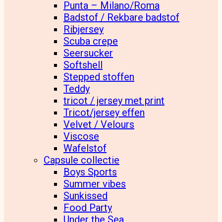
Punta – Milano/Roma
Badstof / Rekbare badstof
Ribjersey
Scuba crepe
Seersucker
Softshell
Stepped stoffen
Teddy
tricot / jersey met print
Tricot/jersey effen
Velvet / Velours
Viscose
Wafelstof
Capsule collectie
Boys Sports
Summer vibes
Sunkissed
Food Party
Under the Sea