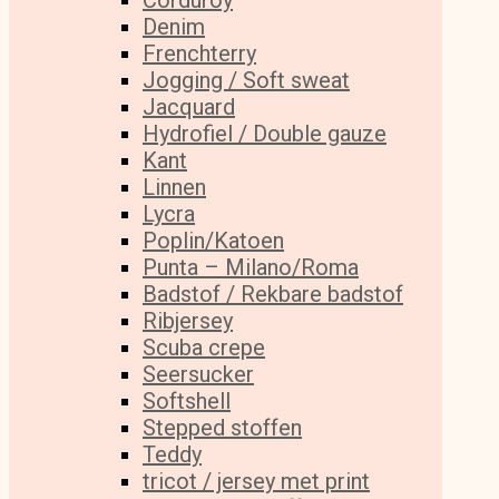
Corduroy
Denim
Frenchterry
Jogging / Soft sweat
Jacquard
Hydrofiel / Double gauze
Kant
Linnen
Lycra
Poplin/Katoen
Punta – Milano/Roma
Badstof / Rekbare badstof
Ribjersey
Scuba crepe
Seersucker
Softshell
Stepped stoffen
Teddy
tricot / jersey met print