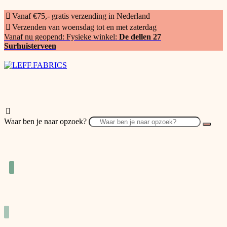
Vanaf €75,- gratis verzending in Nederland
Verzenden van woensdag tot en met zaterdag
Vanaf nu geopend: Fysieke winkel:
De dellen 27
Surhuisterveen
Waar ben je naar opzoek?