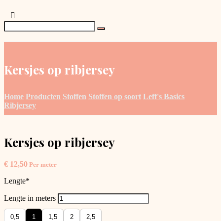
Kersjes op ribjersey
Home
Producten
Stoffen
Stoffen op soort
Leff's Basics
Ribjersey
Kersjes op ribjersey
€
12,50
Per meter
Lengte
*
Lengte in meters
0,5
1
1,5
2
2,5