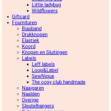
Little ladybug
Wildflowers
Giftcard
Fournituren
Biasband
Drukknopen
Elastiek
Koord
Knopen en Sluitingen
Labels
Leff labels
Loop&Label
SewNique
The cosy club handmade
Naaigaren
Naalden
Overige
Sleutelhangers