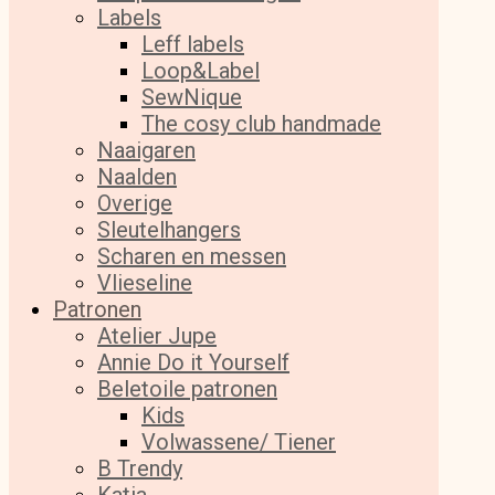
Labels
Leff labels
Loop&Label
SewNique
The cosy club handmade
Naaigaren
Naalden
Overige
Sleutelhangers
Scharen en messen
Vlieseline
Patronen
Atelier Jupe
Annie Do it Yourself
Beletoile patronen
Kids
Volwassene/ Tiener
B Trendy