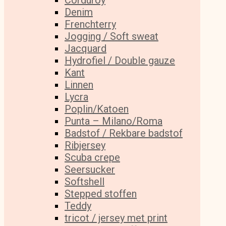
Corduroy
Denim
Frenchterry
Jogging / Soft sweat
Jacquard
Hydrofiel / Double gauze
Kant
Linnen
Lycra
Poplin/Katoen
Punta – Milano/Roma
Badstof / Rekbare badstof
Ribjersey
Scuba crepe
Seersucker
Softshell
Stepped stoffen
Teddy
tricot / jersey met print