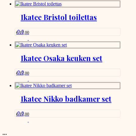
Ikatee Bristol toilettas
0.0
€
17,00
Ikatee Osaka keuken set
0.0
€
17,00
Ikatee Nikko badkamer set
0.0
€
17,00
...