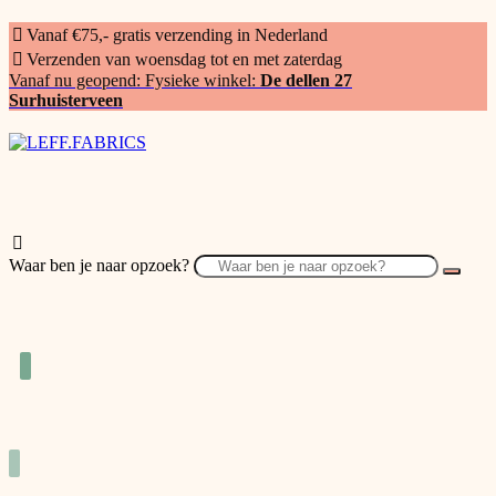
Vanaf €75,- gratis verzending in Nederland
Verzenden van woensdag tot en met zaterdag
Vanaf nu geopend: Fysieke winkel:
De dellen 27
Surhuisterveen
Waar ben je naar opzoek?