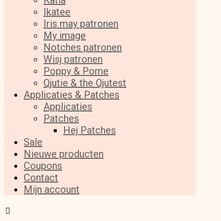
Katia
Ikatee
Iris may patronen
My image
Notches patronen
Wisj patronen
Poppy & Pome
Qjutie & the Qjutest
Applicaties & Patches
Applicaties
Patches
Hej Patches
Sale
Nieuwe producten
Coupons
Contact
Mijn account