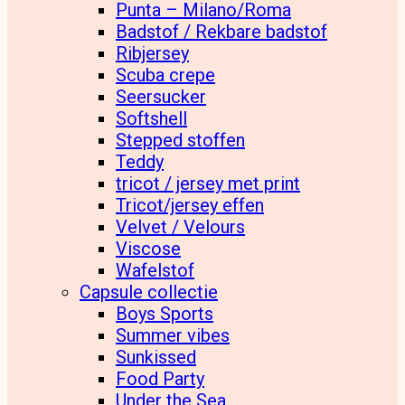
Punta – Milano/Roma
Badstof / Rekbare badstof
Ribjersey
Scuba crepe
Seersucker
Softshell
Stepped stoffen
Teddy
tricot / jersey met print
Tricot/jersey effen
Velvet / Velours
Viscose
Wafelstof
Capsule collectie
Boys Sports
Summer vibes
Sunkissed
Food Party
Under the Sea