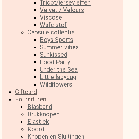
Tricot/jersey effen
Velvet / Velours
Viscose
Wafelstof
Capsule collectie
Boys Sports
Summer vibes
Sunkissed
Food Party
Under the Sea
Little ladybug
Wildflowers
Giftcard
Fournituren
Biasband
Drukknopen
Elastiek
Koord
Knopen en Sluitingen