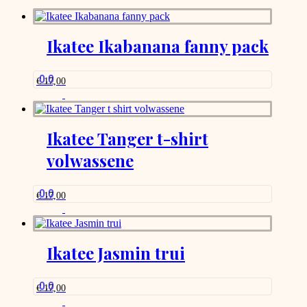
Ikatee Ikabanana fanny pack
0.0
€
17,00
Ikatee Tanger t-shirt
volwassene
0.0
€
17,00
Ikatee Jasmin trui
0.0
€
17,00