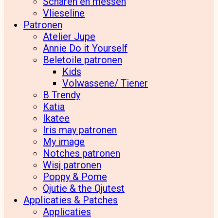
Scharen en messen
Vlieseline
Patronen
Atelier Jupe
Annie Do it Yourself
Beletoile patronen
Kids
Volwassene/ Tiener
B Trendy
Katia
Ikatee
Iris may patronen
My image
Notches patronen
Wisj patronen
Poppy & Pome
Qjutie & the Qjutest
Applicaties & Patches
Applicaties