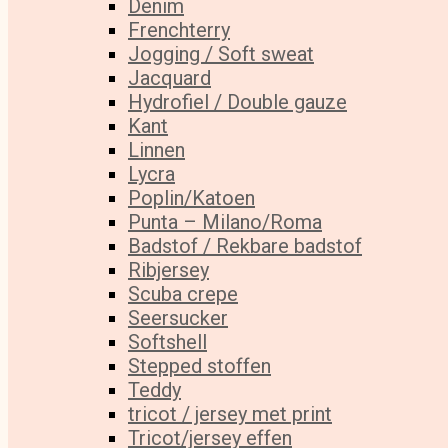
Denim
Frenchterry
Jogging / Soft sweat
Jacquard
Hydrofiel / Double gauze
Kant
Linnen
Lycra
Poplin/Katoen
Punta – Milano/Roma
Badstof / Rekbare badstof
Ribjersey
Scuba crepe
Seersucker
Softshell
Stepped stoffen
Teddy
tricot / jersey met print
Tricot/jersey effen