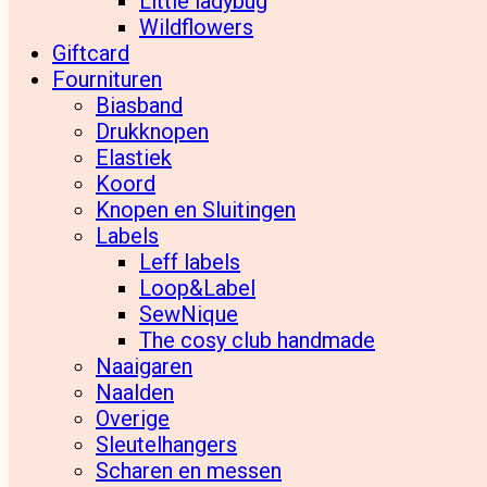
Little ladybug
Wildflowers
Giftcard
Fournituren
Biasband
Drukknopen
Elastiek
Koord
Knopen en Sluitingen
Labels
Leff labels
Loop&Label
SewNique
The cosy club handmade
Naaigaren
Naalden
Overige
Sleutelhangers
Scharen en messen