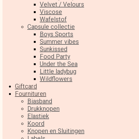
Velvet / Velours
Viscose
Wafelstof
Capsule collectie
Boys Sports
Summer vibes
Sunkissed
Food Party
Under the Sea
Little ladybug
Wildflowers
Giftcard
Fournituren
Biasband
Drukknopen
Elastiek
Koord
Knopen en Sluitingen
Labels