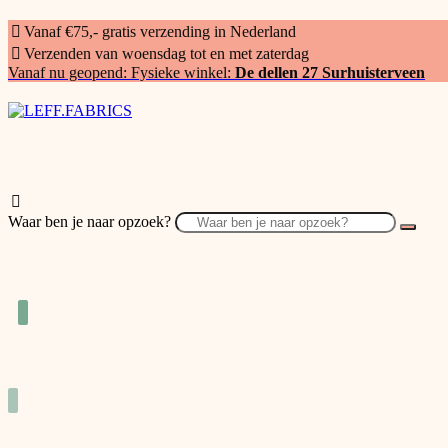
Vanaf €75,- gratis verzending in Nederland
Verzenden van woensdag tot en met zaterdag
Vanaf nu geopend: Fysieke winkel:
De dellen 27 Surhuisterveen
Waar ben je naar opzoek?