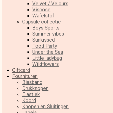
Velvet / Velours
Viscose
Wafelstof
Capsule collectie
Boys Sports
Summer vibes
Sunkissed
Food Party
Under the Sea
Little ladybug
Wildflowers
Giftcard
Fournituren
Biasband
Drukknopen
Elastiek
Koord
Knopen en Sluitingen
Labels