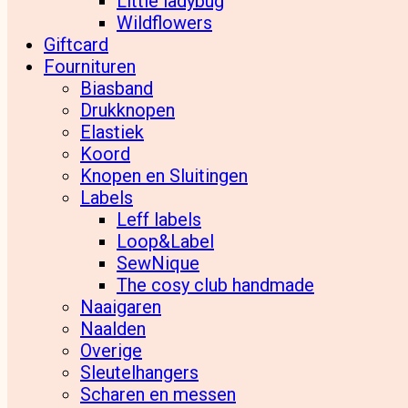
Little ladybug
Wildflowers
Giftcard
Fournituren
Biasband
Drukknopen
Elastiek
Koord
Knopen en Sluitingen
Labels
Leff labels
Loop&Label
SewNique
The cosy club handmade
Naaigaren
Naalden
Overige
Sleutelhangers
Scharen en messen