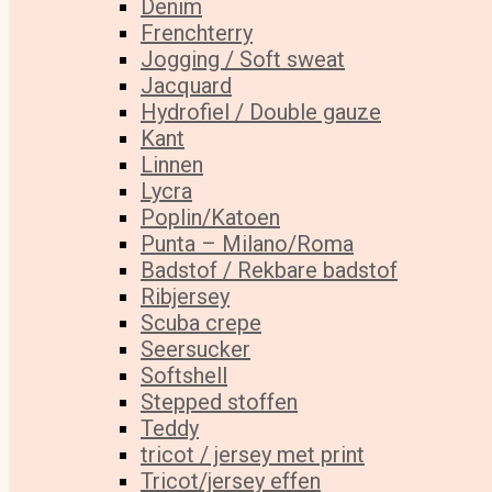
Denim
Frenchterry
Jogging / Soft sweat
Jacquard
Hydrofiel / Double gauze
Kant
Linnen
Lycra
Poplin/Katoen
Punta – Milano/Roma
Badstof / Rekbare badstof
Ribjersey
Scuba crepe
Seersucker
Softshell
Stepped stoffen
Teddy
tricot / jersey met print
Tricot/jersey effen