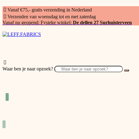
Vanaf €75,- gratis verzending in Nederland
Verzenden van woensdag tot en met zaterdag
Vanaf nu geopend: Fysieke winkel:
De dellen 27 Surhuisterveen
Waar ben je naar opzoek?