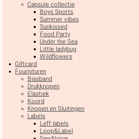
Capsule collectie
Boys Sports
Summer vibes
Sunkissed
Food Party
Under the Sea
Little ladybug
Wildflowers
Giftcard
Fournituren
Biasband
Drukknopen
Elastiek
Koord
Knopen en Sluitingen
Labels
Leff labels
Loop&Label
SewNique