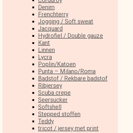
Corduroy
Denim
Frenchterry
Jogging / Soft sweat
Jacquard
Hydrofiel / Double gauze
Kant
Linnen
Lycra
Poplin/Katoen
Punta – Milano/Roma
Badstof / Rekbare badstof
Ribjersey
Scuba crepe
Seersucker
Softshell
Stepped stoffen
Teddy
tricot / jersey met print