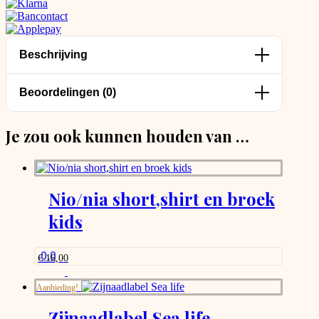
Beschrijving
Beoordelingen (0)
Je zou ook kunnen houden van …
Nio/nia short,shirt en broek
kids
0.0
€
16,00
Aanbieding!
Zijnaadlabel Sea life