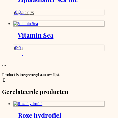
0.0
Oorspronkelijke
Huidige
€
1,50
€
0,75
prijs
prijs
was:
is:
€ 1,50.
€ 0,75.
Vitamin Sea
0.0
€
1,25
...
Product is toegevoegd aan uw lijst.
Gerelateerde producten
Roze hydrofiel