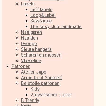
Labels
Leff labels
Loop&Label
SewNique
The cosy club handmade
Naaigaren
Naalden
Overige
Sleutelhangers
Scharen en messen
Vlieseline
Patronen
Atelier Jupe
Annie Do it Yourself
Beletoile patronen
Kids
Volwassene/ Tiener
B Trendy