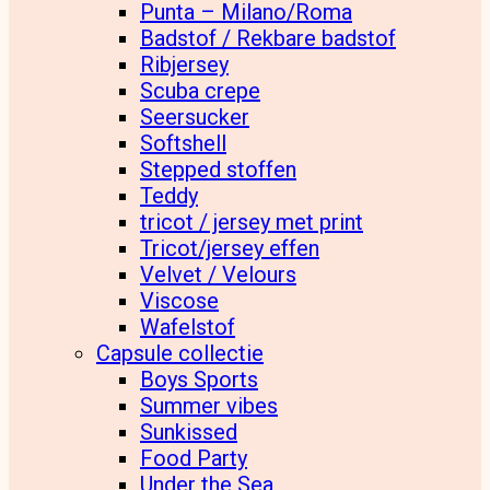
Punta – Milano/Roma
Badstof / Rekbare badstof
Ribjersey
Scuba crepe
Seersucker
Softshell
Stepped stoffen
Teddy
tricot / jersey met print
Tricot/jersey effen
Velvet / Velours
Viscose
Wafelstof
Capsule collectie
Boys Sports
Summer vibes
Sunkissed
Food Party
Under the Sea