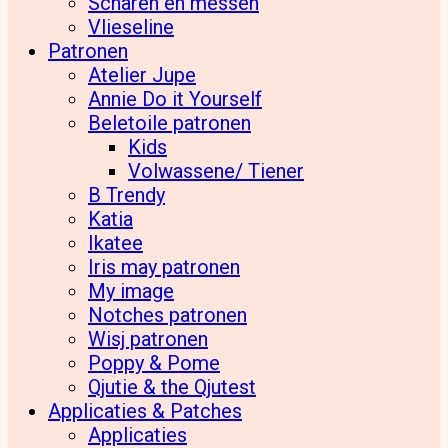
Scharen en messen
Vlieseline
Patronen
Atelier Jupe
Annie Do it Yourself
Beletoile patronen
Kids
Volwassene/ Tiener
B Trendy
Katia
Ikatee
Iris may patronen
My image
Notches patronen
Wisj patronen
Poppy & Pome
Qjutie & the Qjutest
Applicaties & Patches
Applicaties