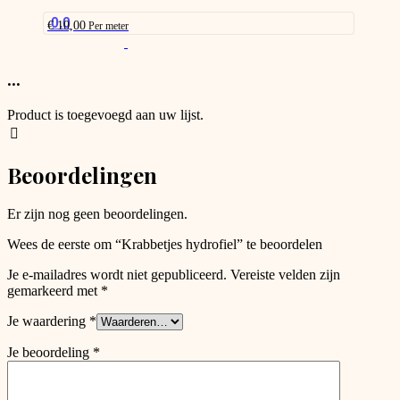
chosen
on
0.0
€
10,00
Per meter
the
This
product
product
page
has
...
options
that
Product is toegevoegd aan uw lijst.
may
be
chosen
Beoordelingen
on
the
product
Er zijn nog geen beoordelingen.
page
Wees de eerste om “Krabbetjes hydrofiel” te beoordelen
Je e-mailadres wordt niet gepubliceerd.
Vereiste velden zijn
gemarkeerd met
*
Je waardering
*
Je beoordeling
*