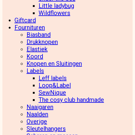
Little ladybug
Wildflowers
Giftcard
Fournituren
Biasband
Drukknopen
Elastiek
Koord
Knopen en Sluitingen
Labels
Leff labels
Loop&Label
SewNique
The cosy club handmade
Naaigaren
Naalden
Overige
Sleutelhangers