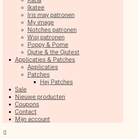
Katia
Ikatee
Iris may patronen
My image
Notches patronen
Wisj patronen
Poppy & Pome
Qjutie & the Qjutest
Applicaties & Patches
Applicaties
Patches
Hej Patches
Sale
Nieuwe producten
Coupons
Contact
Mijn account