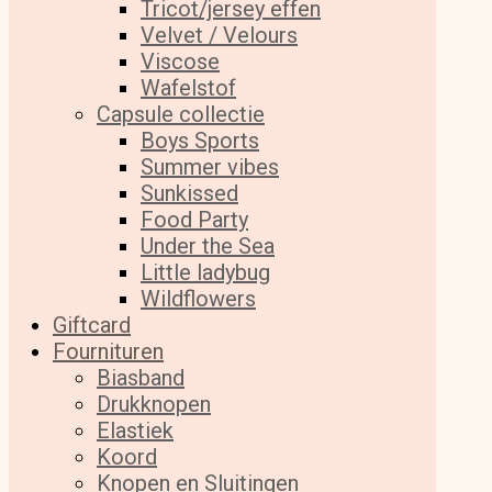
Tricot/jersey effen
Velvet / Velours
Viscose
Wafelstof
Capsule collectie
Boys Sports
Summer vibes
Sunkissed
Food Party
Under the Sea
Little ladybug
Wildflowers
Giftcard
Fournituren
Biasband
Drukknopen
Elastiek
Koord
Knopen en Sluitingen