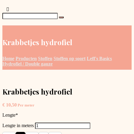
Krabbetjes hydrofiel
Home
Producten
Stoffen
Stoffen op soort
Leff's Basics
Hydrofiel / Double gauze
Krabbetjes hydrofiel
€
10,50
Per meter
Lengte
*
Lengte in meters