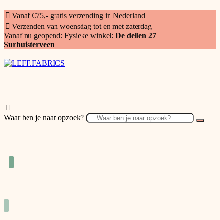
Vanaf €75,- gratis verzending in Nederland
Verzenden van woensdag tot en met zaterdag
Vanaf nu geopend: Fysieke winkel:
De dellen 27
Surhuisterveen
Waar ben je naar opzoek?