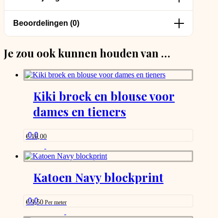
Beoordelingen (0)
Je zou ook kunnen houden van …
Kiki broek en blouse voor
dames en tieners
0.0
€
16,00
Katoen Navy blockprint
0.0
€
9,50
Per meter
This