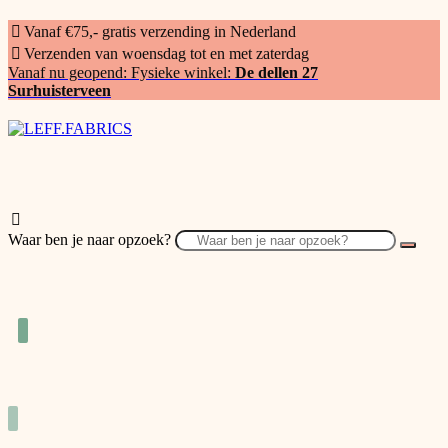
Vanaf €75,- gratis verzending in Nederland
Verzenden van woensdag tot en met zaterdag
Vanaf nu geopend: Fysieke winkel:
De dellen 27
Surhuisterveen
Waar ben je naar opzoek?