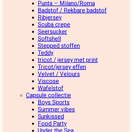
Punta – Milano/Roma
Badstof / Rekbare badstof
Ribjersey
Scuba crepe
Seersucker
Softshell
Stepped stoffen
Teddy
tricot / jersey met print
Tricot/jersey effen
Velvet / Velours
Viscose
Wafelstof
Capsule collectie
Boys Sports
Summer vibes
Sunkissed
Food Party
Under the Sea