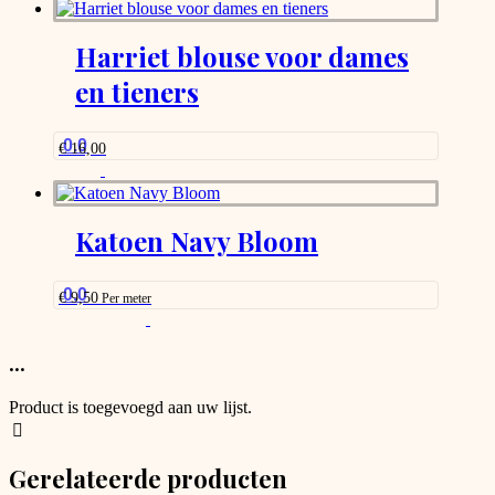
product
has
options
Harriet blouse voor dames
that
en tieners
may
be
chosen
on
0.0
€
16,00
the
product
page
Katoen Navy Bloom
0.0
€
9,50
Per meter
This
product
has
...
options
that
Product is toegevoegd aan uw lijst.
may
be
chosen
Gerelateerde producten
on