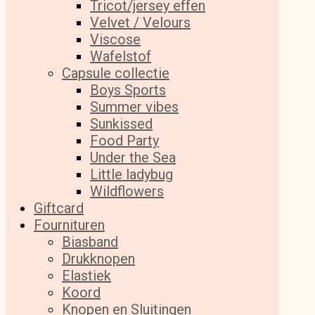
Tricot/jersey effen
Velvet / Velours
Viscose
Wafelstof
Capsule collectie
Boys Sports
Summer vibes
Sunkissed
Food Party
Under the Sea
Little ladybug
Wildflowers
Giftcard
Fournituren
Biasband
Drukknopen
Elastiek
Koord
Knopen en Sluitingen