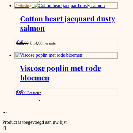
on
product
Aanbieding!
the
has
product
options
Cotton heart jacquard dusty
page
that
salmon
may
be
chosen
on
0.0
Oorspronkelijke
Huidige
€
28,00
€
14,00
Per meter
the
prijs
prijs
This
was:
is:
product
product
€ 28,00.
€ 14,00.
page
has
options
Viscose poplin met rode
that
bloemen
may
be
chosen
on
0.0
€
9,00
Per meter
the
This
product
product
page
has
...
options
that
Product is toegevoegd aan uw lijst.
may
be