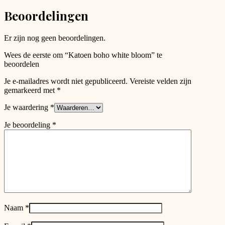
chosen
Beoordelingen
on
the
product
Er zijn nog geen beoordelingen.
page
Wees de eerste om “Katoen boho white bloom” te
beoordelen
Je e-mailadres wordt niet gepubliceerd.
Vereiste velden zijn
gemarkeerd met
*
Je waardering
*
Je beoordeling
*
Naam
*