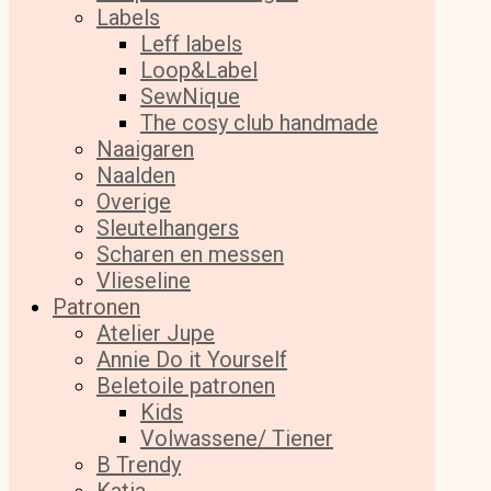
Labels
Leff labels
Loop&Label
SewNique
The cosy club handmade
Naaigaren
Naalden
Overige
Sleutelhangers
Scharen en messen
Vlieseline
Patronen
Atelier Jupe
Annie Do it Yourself
Beletoile patronen
Kids
Volwassene/ Tiener
B Trendy