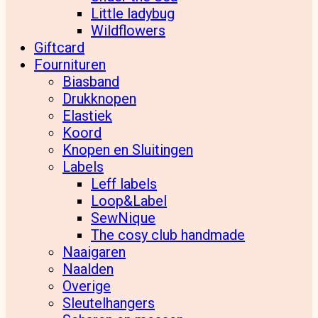
Little ladybug
Wildflowers
Giftcard
Fournituren
Biasband
Drukknopen
Elastiek
Koord
Knopen en Sluitingen
Labels
Leff labels
Loop&Label
SewNique
The cosy club handmade
Naaigaren
Naalden
Overige
Sleutelhangers