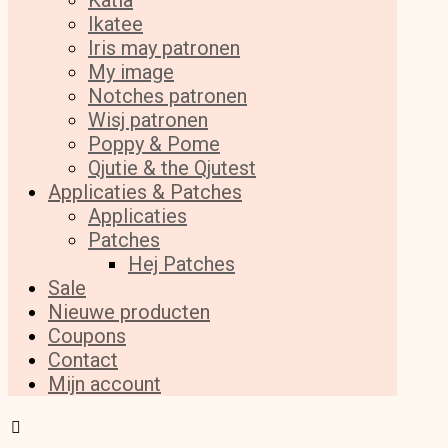
Katia
Ikatee
Iris may patronen
My image
Notches patronen
Wisj patronen
Poppy & Pome
Qjutie & the Qjutest
Applicaties & Patches
Applicaties
Patches
Hej Patches
Sale
Nieuwe producten
Coupons
Contact
Mijn account