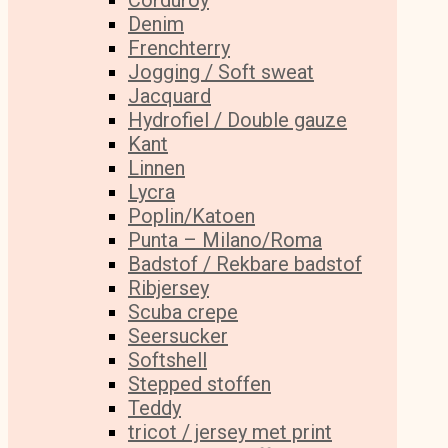
Corduroy
Denim
Frenchterry
Jogging / Soft sweat
Jacquard
Hydrofiel / Double gauze
Kant
Linnen
Lycra
Poplin/Katoen
Punta – Milano/Roma
Badstof / Rekbare badstof
Ribjersey
Scuba crepe
Seersucker
Softshell
Stepped stoffen
Teddy
tricot / jersey met print