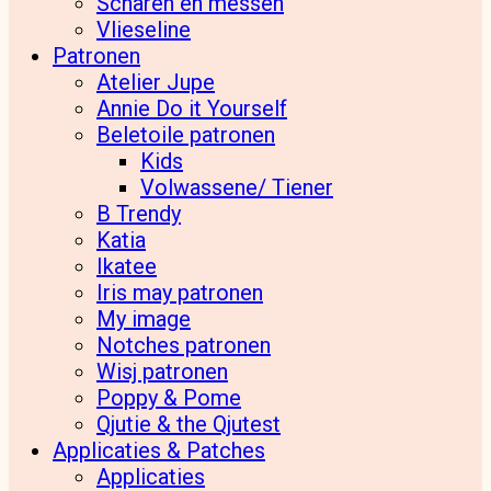
Scharen en messen
Vlieseline
Patronen
Atelier Jupe
Annie Do it Yourself
Beletoile patronen
Kids
Volwassene/ Tiener
B Trendy
Katia
Ikatee
Iris may patronen
My image
Notches patronen
Wisj patronen
Poppy & Pome
Qjutie & the Qjutest
Applicaties & Patches
Applicaties