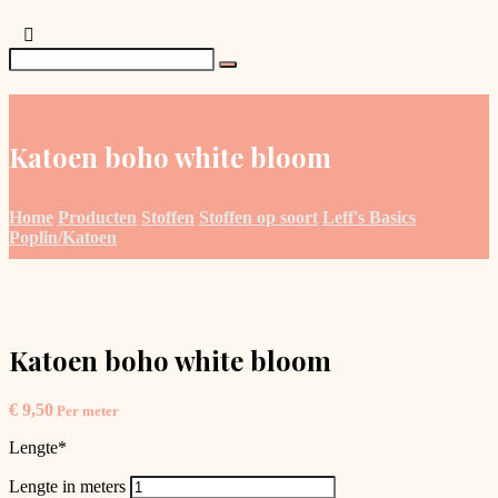
Katoen boho white bloom
Home
Producten
Stoffen
Stoffen op soort
Leff's Basics
Poplin/Katoen
Katoen boho white bloom
€
9,50
Per meter
Lengte
*
Lengte in meters