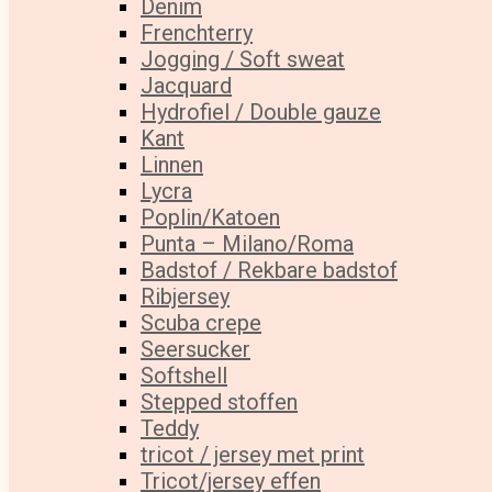
Denim
Frenchterry
Jogging / Soft sweat
Jacquard
Hydrofiel / Double gauze
Kant
Linnen
Lycra
Poplin/Katoen
Punta – Milano/Roma
Badstof / Rekbare badstof
Ribjersey
Scuba crepe
Seersucker
Softshell
Stepped stoffen
Teddy
tricot / jersey met print
Tricot/jersey effen