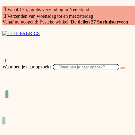
Vanaf €75,- gratis verzending in Nederland
Verzenden van woensdag tot en met zaterdag
Vanaf nu geopend: Fysieke winkel:
De dellen 27 Surhuisterveen
Waar ben je naar opzoek?