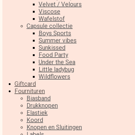
Velvet / Velours
Viscose
Wafelstof
Capsule collectie
Boys Sports
Summer vibes
Sunkissed
Food Party
Under the Sea
Little ladybug
Wildflowers
Giftcard
Fournituren
Biasband
Drukknopen
Elastiek
Koord
Knopen en Sluitingen
Labels