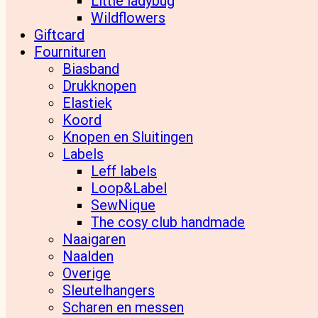
Little ladybug
Wildflowers
Giftcard
Fournituren
Biasband
Drukknopen
Elastiek
Koord
Knopen en Sluitingen
Labels
Leff labels
Loop&Label
SewNique
The cosy club handmade
Naaigaren
Naalden
Overige
Sleutelhangers
Scharen en messen