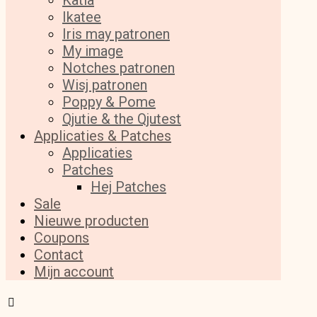
Katia
Ikatee
Iris may patronen
My image
Notches patronen
Wisj patronen
Poppy & Pome
Qjutie & the Qjutest
Applicaties & Patches
Applicaties
Patches
Hej Patches
Sale
Nieuwe producten
Coupons
Contact
Mijn account