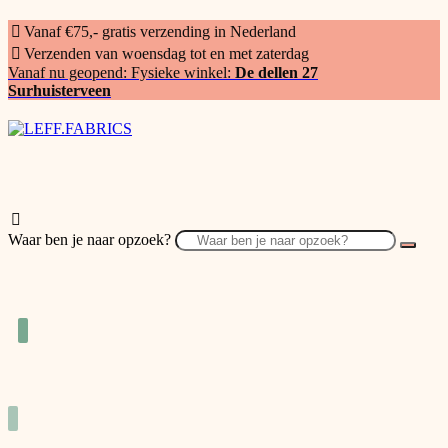
Vanaf €75,- gratis verzending in Nederland
Verzenden van woensdag tot en met zaterdag
Vanaf nu geopend: Fysieke winkel:
De dellen 27
Surhuisterveen
Waar ben je naar opzoek?