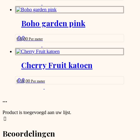
This
on
product
the
has
product
options
Boho garden pink
page
that
may
be
0.0
€
8,00
Per meter
chosen
This
on
product
the
has
product
options
Cherry Fruit katoen
page
that
may
be
0.0
€
18,00
Per meter
chosen
This
on
product
the
has
...
product
options
page
that
Product is toegevoegd aan uw lijst.
may
be
chosen
Beoordelingen
on
the