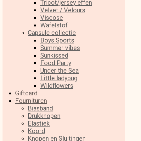
Tricot/jersey effen
Velvet / Velours
Viscose
Wafelstof
Capsule collectie
Boys Sports
Summer vibes
Sunkissed
Food Party
Under the Sea
Little ladybug
Wildflowers
Giftcard
Fournituren
Biasband
Drukknopen
Elastiek
Koord
Knopen en Sluitingen