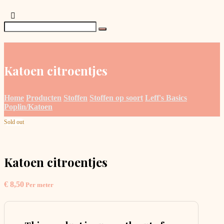
Katoen citroentjes
Home
Producten
Stoffen
Stoffen op soort
Leff's Basics
Poplin/Katoen
Sold out
Katoen citroentjes
€
8,50
Per meter