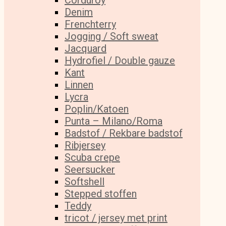
Corduroy
Denim
Frenchterry
Jogging / Soft sweat
Jacquard
Hydrofiel / Double gauze
Kant
Linnen
Lycra
Poplin/Katoen
Punta – Milano/Roma
Badstof / Rekbare badstof
Ribjersey
Scuba crepe
Seersucker
Softshell
Stepped stoffen
Teddy
tricot / jersey met print