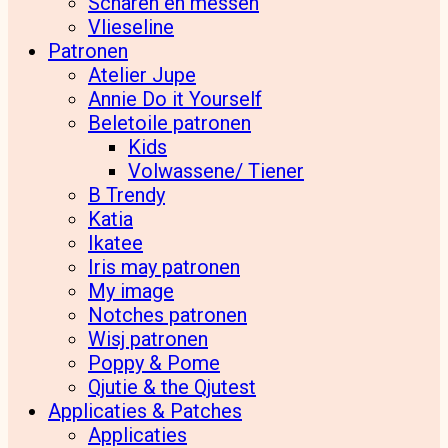
Scharen en messen
Vlieseline
Patronen
Atelier Jupe
Annie Do it Yourself
Beletoile patronen
Kids
Volwassene/ Tiener
B Trendy
Katia
Ikatee
Iris may patronen
My image
Notches patronen
Wisj patronen
Poppy & Pome
Qjutie & the Qjutest
Applicaties & Patches
Applicaties