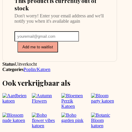
This product is currently out of
stock
Don't worry! Enter your email address and we'll
notify you when it's available again
Add me to waitlist
Status
Uitverkocht
Categories
Poplin/Katoen
Ook verkrijgbaar als