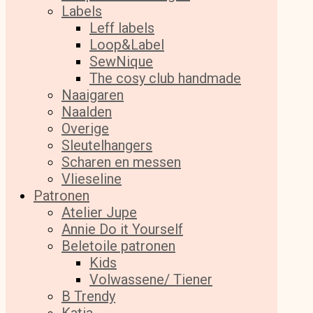
Labels
Leff labels
Loop&Label
SewNique
The cosy club handmade
Naaigaren
Naalden
Overige
Sleutelhangers
Scharen en messen
Vlieseline
Patronen
Atelier Jupe
Annie Do it Yourself
Beletoile patronen
Kids
Volwassene/ Tiener
B Trendy