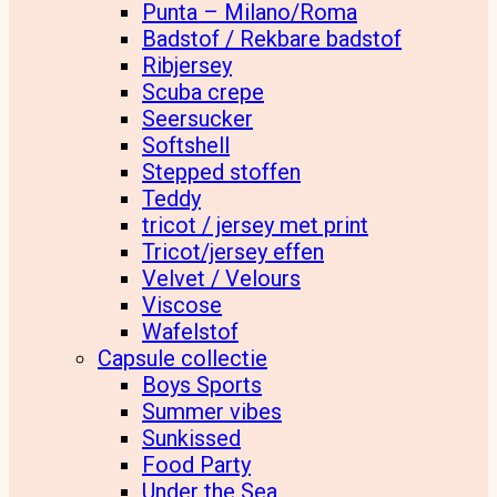
Punta – Milano/Roma
Badstof / Rekbare badstof
Ribjersey
Scuba crepe
Seersucker
Softshell
Stepped stoffen
Teddy
tricot / jersey met print
Tricot/jersey effen
Velvet / Velours
Viscose
Wafelstof
Capsule collectie
Boys Sports
Summer vibes
Sunkissed
Food Party
Under the Sea