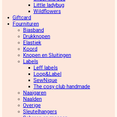
Little ladybug
Wildflowers
Giftcard
Fournituren
Biasband
Drukknopen
Elastiek
Koord
Knopen en Sluitingen
Labels
Leff labels
Loop&Label
SewNique
The cosy club handmade
Naaigaren
Naalden
Overige
Sleutelhangers