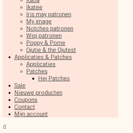
Katia
Ikatee
Iris may patronen
My image
Notches patronen
Wisj patronen
Poppy & Pome
Qjutie & the Qjutest
Applicaties & Patches
Applicaties
Patches
Hej Patches
Sale
Nieuwe producten
Coupons
Contact
Mijn account