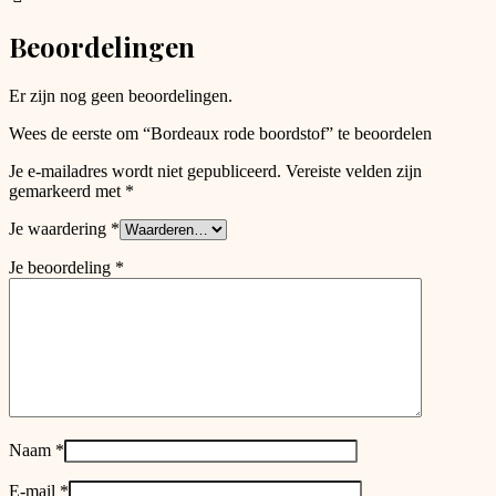
be
chosen
Beoordelingen
on
the
product
Er zijn nog geen beoordelingen.
page
Wees de eerste om “Bordeaux rode boordstof” te beoordelen
Je e-mailadres wordt niet gepubliceerd.
Vereiste velden zijn
gemarkeerd met
*
Je waardering
*
Je beoordeling
*
Naam
*
E-mail
*