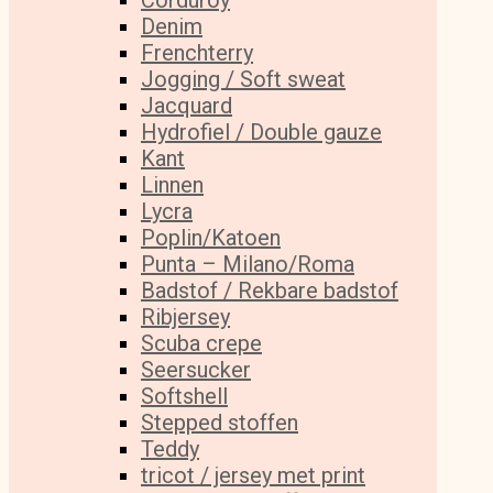
Corduroy
Denim
Frenchterry
Jogging / Soft sweat
Jacquard
Hydrofiel / Double gauze
Kant
Linnen
Lycra
Poplin/Katoen
Punta – Milano/Roma
Badstof / Rekbare badstof
Ribjersey
Scuba crepe
Seersucker
Softshell
Stepped stoffen
Teddy
tricot / jersey met print