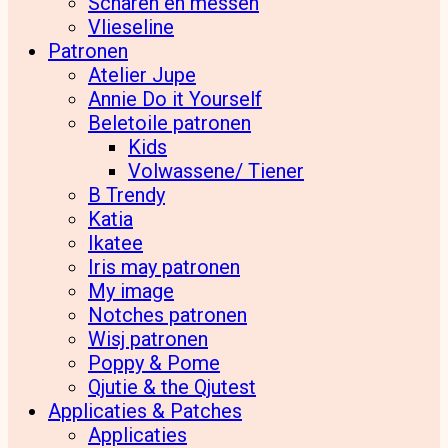
Scharen en messen
Vlieseline
Patronen
Atelier Jupe
Annie Do it Yourself
Beletoile patronen
Kids
Volwassene/ Tiener
B Trendy
Katia
Ikatee
Iris may patronen
My image
Notches patronen
Wisj patronen
Poppy & Pome
Qjutie & the Qjutest
Applicaties & Patches
Applicaties