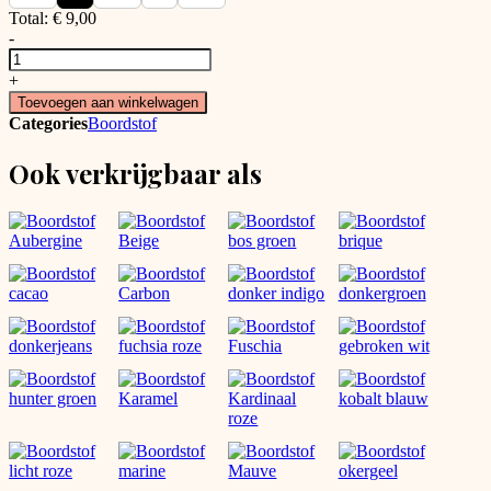
Total:
€
9,00
-
Bordeaux
rode
+
boordstof
Toevoegen aan winkelwagen
aantal
Categories
Boordstof
Ook verkrijgbaar als