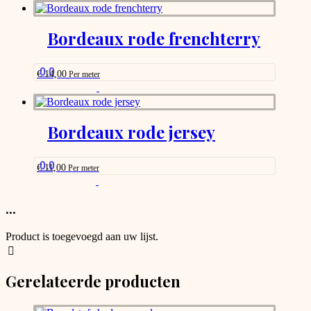
Bordeaux rode frenchterry
0.0
€
14,00
Per meter
This
product
has
options
Bordeaux rode jersey
that
may
be
0.0
€
11,00
Per meter
chosen
This
on
product
the
has
...
product
options
page
that
Product is toegevoegd aan uw lijst.
may
be
chosen
Gerelateerde producten
on
the
product