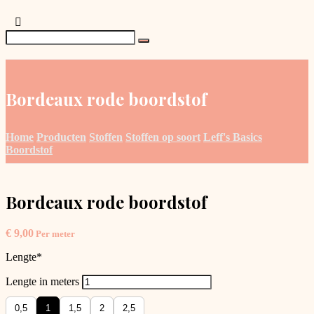
Bordeaux rode boordstof
Home
Producten
Stoffen
Stoffen op soort
Leff's Basics
Boordstof
Bordeaux rode boordstof
€
9,00
Per meter
Lengte
*
Lengte in meters
0,5
1
1,5
2
2,5