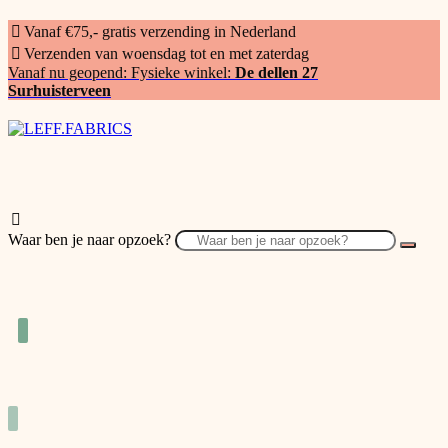
Vanaf €75,- gratis verzending in Nederland
Verzenden van woensdag tot en met zaterdag
Vanaf nu geopend: Fysieke winkel:
De dellen 27
Surhuisterveen
Waar ben je naar opzoek?