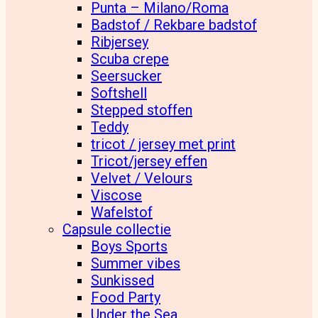
Punta – Milano/Roma
Badstof / Rekbare badstof
Ribjersey
Scuba crepe
Seersucker
Softshell
Stepped stoffen
Teddy
tricot / jersey met print
Tricot/jersey effen
Velvet / Velours
Viscose
Wafelstof
Capsule collectie
Boys Sports
Summer vibes
Sunkissed
Food Party
Under the Sea