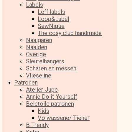
Labels
Leff labels
Loop&Label
SewNique
The cosy club handmade
Naaigaren
Naalden
Overige
Sleutelhangers
Scharen en messen
Vlieseline
Patronen
Atelier Jupe
Annie Do it Yourself
Beletoile patronen
Kids
Volwassene/ Tiener
B Trendy