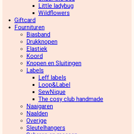
Little ladybug
Wildflowers
Giftcard
Fournituren
Biasband
Drukknopen
Elastiek
Koord
Knopen en Sluitingen
Labels
Leff labels
Loop&Label
SewNique
The cosy club handmade
Naaigaren
Naalden
Overige
Sleutelhangers