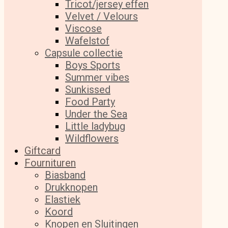
Tricot/jersey effen
Velvet / Velours
Viscose
Wafelstof
Capsule collectie
Boys Sports
Summer vibes
Sunkissed
Food Party
Under the Sea
Little ladybug
Wildflowers
Giftcard
Fournituren
Biasband
Drukknopen
Elastiek
Koord
Knopen en Sluitingen