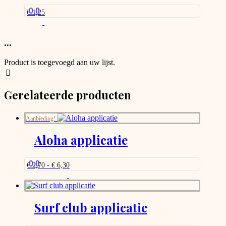
be
0.0
€
1,25
chosen
on
the
...
product
page
Product is toegevoegd aan uw lijst.
Gerelateerde producten
Aanbieding!
Aloha applicatie
0.0
Prijsklasse:
€
2,70
-
€
6,30
€ 2,70
Dit
tot
product
€ 6,30
heeft
meerdere
Surf club applicatie
variaties.
Deze