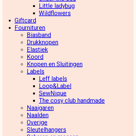
Little ladybug
Wildflowers
Giftcard
Fournituren
Biasband
Drukknopen
Elastiek
Koord
Knopen en Sluitingen
Labels
Leff labels
Loop&Label
SewNique
The cosy club handmade
Naaigaren
Naalden
Overige
Sleutelhangers