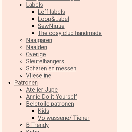
Labels
Leff labels
Loop&Label
SewNique
The cosy club handmade
Naaigaren
Naalden
Overige
Sleutelhangers
Scharen en messen
Vlieseline
Patronen
Atelier Jupe
Annie Do it Yourself
Beletoile patronen
Kids
Volwassene/ Tiener
B Trendy