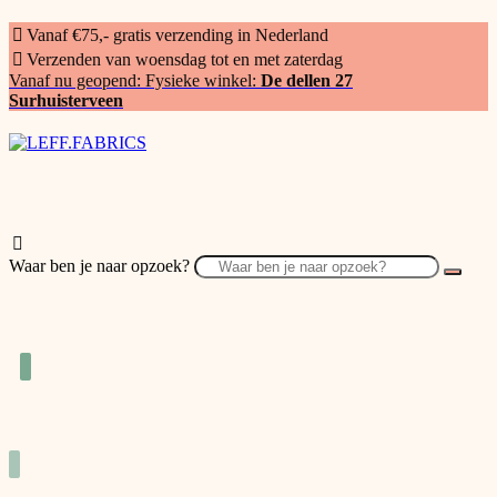
Vanaf €75,- gratis verzending in Nederland
Verzenden van woensdag tot en met zaterdag
Vanaf nu geopend: Fysieke winkel:
De dellen 27
Surhuisterveen
Waar ben je naar opzoek?