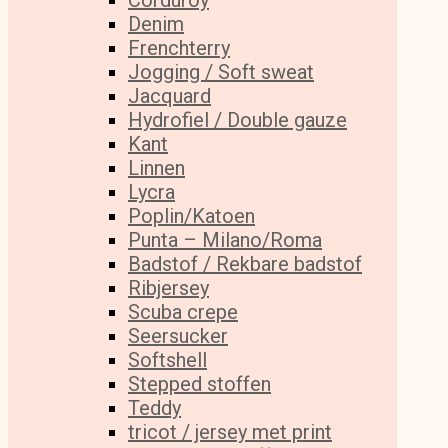
Corduroy
Denim
Frenchterry
Jogging / Soft sweat
Jacquard
Hydrofiel / Double gauze
Kant
Linnen
Lycra
Poplin/Katoen
Punta – Milano/Roma
Badstof / Rekbare badstof
Ribjersey
Scuba crepe
Seersucker
Softshell
Stepped stoffen
Teddy
tricot / jersey met print