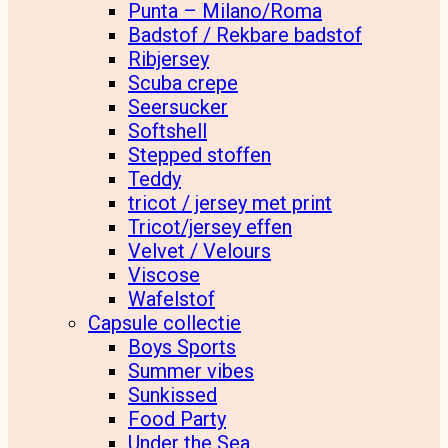
Punta – Milano/Roma
Badstof / Rekbare badstof
Ribjersey
Scuba crepe
Seersucker
Softshell
Stepped stoffen
Teddy
tricot / jersey met print
Tricot/jersey effen
Velvet / Velours
Viscose
Wafelstof
Capsule collectie
Boys Sports
Summer vibes
Sunkissed
Food Party
Under the Sea