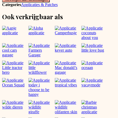
applicatie
Categories
Applicaties & Patches
aantal
Ook verkrijgbaar als