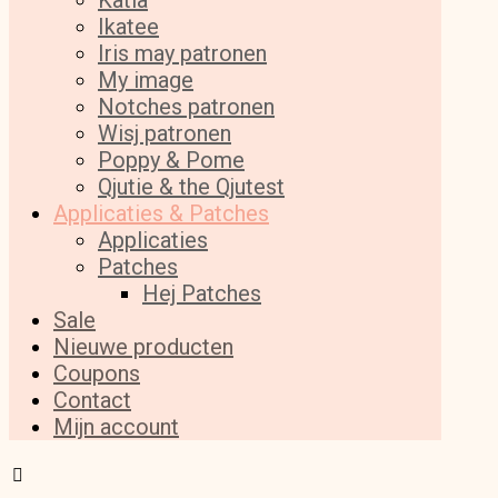
Katia
Ikatee
Iris may patronen
My image
Notches patronen
Wisj patronen
Poppy & Pome
Qjutie & the Qjutest
Applicaties & Patches
Applicaties
Patches
Hej Patches
Sale
Nieuwe producten
Coupons
Contact
Mijn account