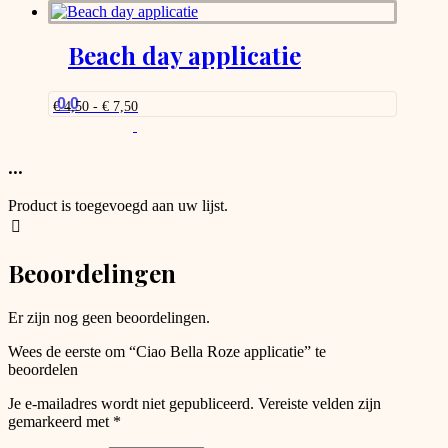
tot
product
worden
€ 7,50
heeft
op
meerdere
Beach day applicatie
de
variaties.
productpagina
Deze
optie
0.0
Prijsklasse:
€
4,50
-
€
7,50
kan
€ 4,50
Dit
gekozen
tot
product
worden
€ 7,50
heeft
...
op
meerdere
de
variaties.
productpagina
Product is toegevoegd aan uw lijst.
Deze
optie
kan
Beoordelingen
gekozen
worden
op
Er zijn nog geen beoordelingen.
de
productpagina
Wees de eerste om “Ciao Bella Roze applicatie” te
beoordelen
Je e-mailadres wordt niet gepubliceerd.
Vereiste velden zijn
gemarkeerd met
*