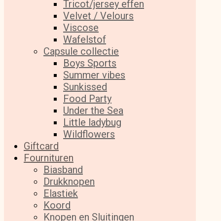
Tricot/jersey effen
Velvet / Velours
Viscose
Wafelstof
Capsule collectie
Boys Sports
Summer vibes
Sunkissed
Food Party
Under the Sea
Little ladybug
Wildflowers
Giftcard
Fournituren
Biasband
Drukknopen
Elastiek
Koord
Knopen en Sluitingen