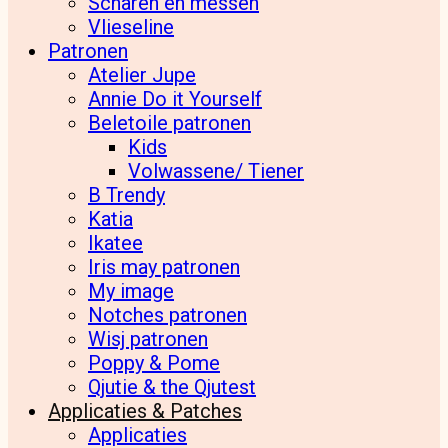
Scharen en messen
Vlieseline
Patronen
Atelier Jupe
Annie Do it Yourself
Beletoile patronen
Kids
Volwassene/ Tiener
B Trendy
Katia
Ikatee
Iris may patronen
My image
Notches patronen
Wisj patronen
Poppy & Pome
Qjutie & the Qjutest
Applicaties & Patches
Applicaties