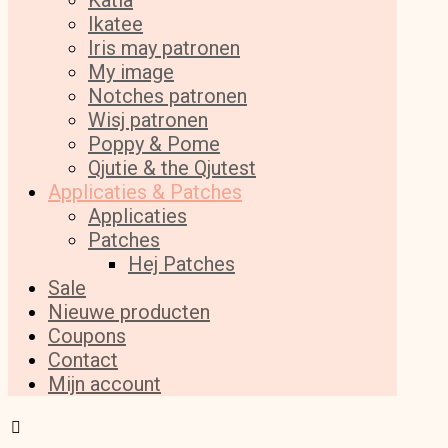
Katia
Ikatee
Iris may patronen
My image
Notches patronen
Wisj patronen
Poppy & Pome
Qjutie & the Qjutest
Applicaties & Patches
Applicaties
Patches
Hej Patches
Sale
Nieuwe producten
Coupons
Contact
Mijn account