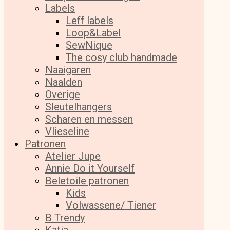
Labels
Leff labels
Loop&Label
SewNique
The cosy club handmade
Naaigaren
Naalden
Overige
Sleutelhangers
Scharen en messen
Vlieseline
Patronen
Atelier Jupe
Annie Do it Yourself
Beletoile patronen
Kids
Volwassene/ Tiener
B Trendy