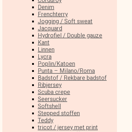
Corduroy
Denim
Frenchterry
Jogging / Soft sweat
Jacquard
Hydrofiel / Double gauze
Kant
Linnen
Lycra
Poplin/Katoen
Punta – Milano/Roma
Badstof / Rekbare badstof
Ribjersey
Scuba crepe
Seersucker
Softshell
Stepped stoffen
Teddy
tricot / jersey met print