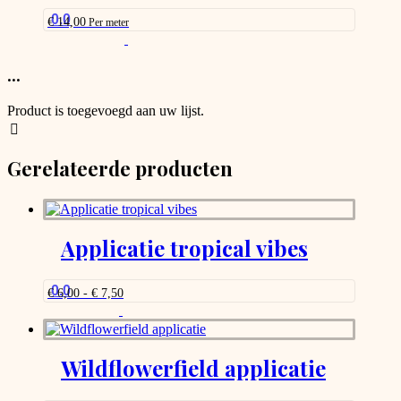
be
0.0
€
14,00
Per meter
chosen
This
on
product
the
has
...
product
options
page
that
Product is toegevoegd aan uw lijst.
may
be
chosen
Gerelateerde producten
on
the
product
page
Applicatie tropical vibes
0.0
Prijsklasse:
€
6,00
-
€
7,50
€ 6,00
Dit
tot
product
€ 7,50
heeft
meerdere
Wildflowerfield applicatie
variaties.
Deze