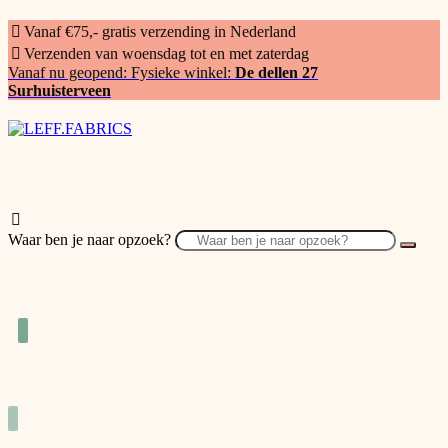
Vanaf €75,- gratis verzending in Nederland
Verzenden van woensdag tot en met zaterdag
Vanaf nu geopend: Fysieke winkel:
De dellen 27
Surhuisterveen
Waar ben je naar opzoek?