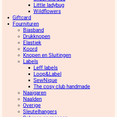
Little ladybug
Wildflowers
Giftcard
Fournituren
Biasband
Drukknopen
Elastiek
Koord
Knopen en Sluitingen
Labels
Leff labels
Loop&Label
SewNique
The cosy club handmade
Naaigaren
Naalden
Overige
Sleutelhangers