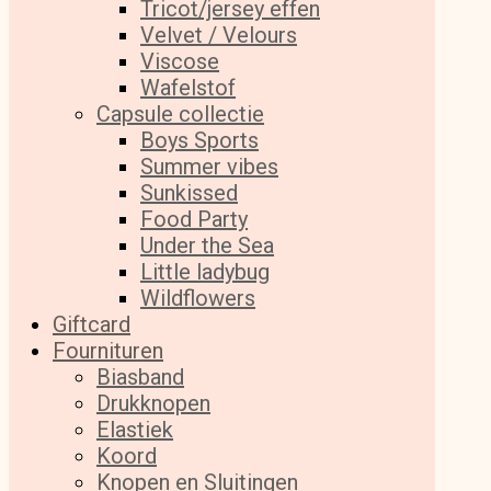
Tricot/jersey effen
Velvet / Velours
Viscose
Wafelstof
Capsule collectie
Boys Sports
Summer vibes
Sunkissed
Food Party
Under the Sea
Little ladybug
Wildflowers
Giftcard
Fournituren
Biasband
Drukknopen
Elastiek
Koord
Knopen en Sluitingen