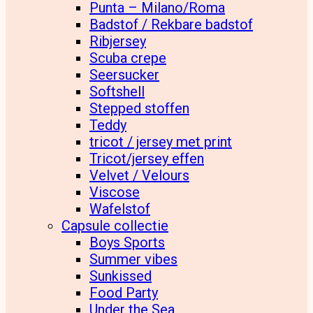
Punta – Milano/Roma
Badstof / Rekbare badstof
Ribjersey
Scuba crepe
Seersucker
Softshell
Stepped stoffen
Teddy
tricot / jersey met print
Tricot/jersey effen
Velvet / Velours
Viscose
Wafelstof
Capsule collectie
Boys Sports
Summer vibes
Sunkissed
Food Party
Under the Sea