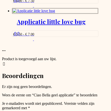
0.0
Prijsklasse:
€
6,00
-
€
7,50
kan
€ 6,00
Dit
gekozen
tot
product
worden
€ 7,50
heeft
op
meerdere
Applicatie little love bug
de
variaties.
productpagina
Deze
optie
0.0
Prijsklasse:
€
5,50
-
€
7,00
kan
€ 5,50
Dit
gekozen
tot
product
worden
€ 7,00
heeft
...
op
meerdere
de
variaties.
productpagina
Product is toegevoegd aan uw lijst.
Deze
optie
kan
Beoordelingen
gekozen
worden
op
Er zijn nog geen beoordelingen.
de
productpagina
Wees de eerste om “Ciao Bella geel applicatie” te beoordelen
Je e-mailadres wordt niet gepubliceerd.
Vereiste velden zijn
gemarkeerd met
*