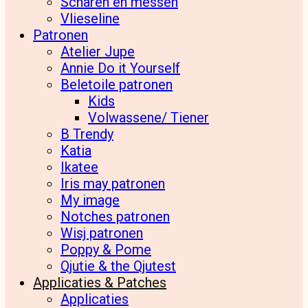
Scharen en messen
Vlieseline
Patronen
Atelier Jupe
Annie Do it Yourself
Beletoile patronen
Kids
Volwassene/ Tiener
B Trendy
Katia
Ikatee
Iris may patronen
My image
Notches patronen
Wisj patronen
Poppy & Pome
Qjutie & the Qjutest
Applicaties & Patches
Applicaties