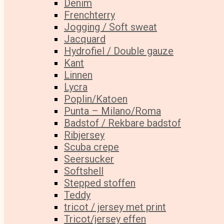
Denim
Frenchterry
Jogging / Soft sweat
Jacquard
Hydrofiel / Double gauze
Kant
Linnen
Lycra
Poplin/Katoen
Punta – Milano/Roma
Badstof / Rekbare badstof
Ribjersey
Scuba crepe
Seersucker
Softshell
Stepped stoffen
Teddy
tricot / jersey met print
Tricot/jersey effen