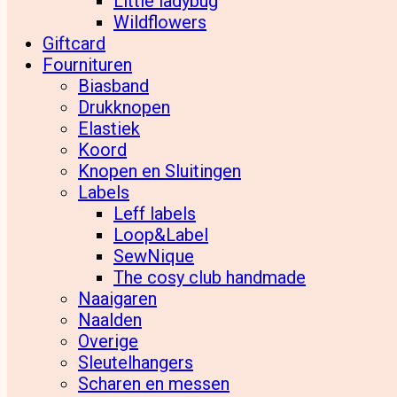
Little ladybug
Wildflowers
Giftcard
Fournituren
Biasband
Drukknopen
Elastiek
Koord
Knopen en Sluitingen
Labels
Leff labels
Loop&Label
SewNique
The cosy club handmade
Naaigaren
Naalden
Overige
Sleutelhangers
Scharen en messen