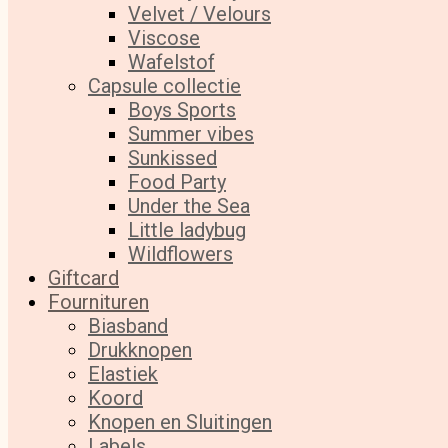
Velvet / Velours
Viscose
Wafelstof
Capsule collectie
Boys Sports
Summer vibes
Sunkissed
Food Party
Under the Sea
Little ladybug
Wildflowers
Giftcard
Fournituren
Biasband
Drukknopen
Elastiek
Koord
Knopen en Sluitingen
Labels