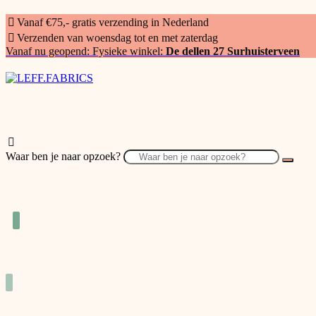
Vanaf €75,- gratis verzending in Nederland
Verzenden van woensdag tot en met zaterdag
Vanaf nu geopend: Fysieke winkel:
De dellen 27 Surhuisterveen
Waar ben je naar opzoek?