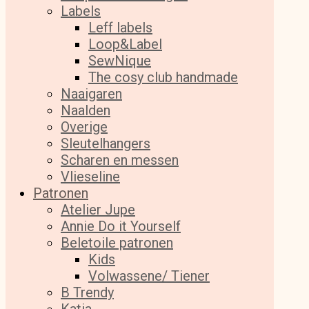
Labels
Leff labels
Loop&Label
SewNique
The cosy club handmade
Naaigaren
Naalden
Overige
Sleutelhangers
Scharen en messen
Vlieseline
Patronen
Atelier Jupe
Annie Do it Yourself
Beletoile patronen
Kids
Volwassene/ Tiener
B Trendy