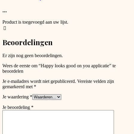
gekozen
tot
product
worden
€ 7,50
heeft
...
op
meerdere
de
variaties.
productpagina
Product is toegevoegd aan uw lijst.
Deze
optie
kan
Beoordelingen
gekozen
worden
op
Er zijn nog geen beoordelingen.
de
productpagina
Wees de eerste om “Happy looks good on you applicatie” te
beoordelen
Je e-mailadres wordt niet gepubliceerd.
Vereiste velden zijn
gemarkeerd met
*
Je waardering
*
Je beoordeling
*