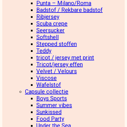
Punta – Milano/Roma
Badstof / Rekbare badstof
Ribjersey
Scuba crepe
Seersucker
Softshell
Stepped stoffen
Teddy
tricot / jersey met print
Tricot/jersey effen
Velvet / Velours
Viscose
Wafelstof
Capsule collectie
Boys Sports
Summer vibes
Sunkissed
Food Party
Under the Sea