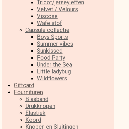
Tricot/jersey effen
Velvet / Velours
Viscose
Wafelstof
Capsule collectie
Boys Sports
Summer vibes
Sunkissed
Food Party
Under the Sea
Little ladybug
Wildflowers
Giftcard
Fournituren
Biasband
Drukknopen
Elastiek
Koord
Knopen en Sluitingen