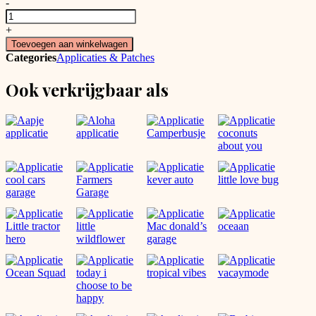
-
Happy
looks
+
good
Toevoegen aan winkelwagen
on
Categories
Applicaties & Patches
you
applicatie
Ook verkrijgbaar als
aantal