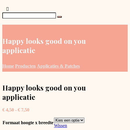
Happy looks good on you
applicatie
Home
Producten
Applicaties & Patches
Happy looks good on you
applicatie
Prijsklasse:
€
4,50
-
€
7,50
€ 4,50
tot
Formaat hoogte x breedte
€ 7,50
Wissen