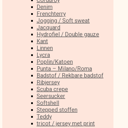
Corduroy
Denim
Frenchterry
Jogging / Soft sweat
Jacquard
Hydrofiel / Double gauze
Kant
Linnen
Lycra
Poplin/Katoen
Punta – Milano/Roma
Badstof / Rekbare badstof
Ribjersey
Scuba crepe
Seersucker
Softshell
Stepped stoffen
Teddy
tricot / jersey met print