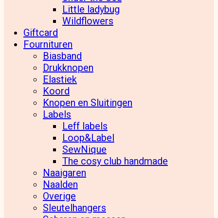
Little ladybug
Wildflowers
Giftcard
Fournituren
Biasband
Drukknopen
Elastiek
Koord
Knopen en Sluitingen
Labels
Leff labels
Loop&Label
SewNique
The cosy club handmade
Naaigaren
Naalden
Overige
Sleutelhangers