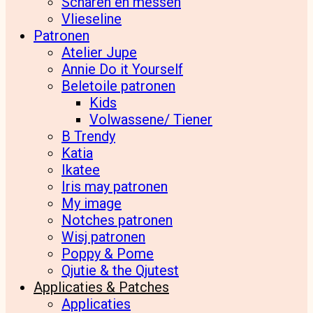
Scharen en messen
Vlieseline
Patronen
Atelier Jupe
Annie Do it Yourself
Beletoile patronen
Kids
Volwassene/ Tiener
B Trendy
Katia
Ikatee
Iris may patronen
My image
Notches patronen
Wisj patronen
Poppy & Pome
Qjutie & the Qjutest
Applicaties & Patches
Applicaties