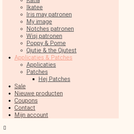
Katia
Ikatee
Iris may patronen
My image
Notches patronen
Wisj patronen
Poppy & Pome
Qjutie & the Qjutest
Applicaties & Patches
Applicaties
Patches
Hej Patches
Sale
Nieuwe producten
Coupons
Contact
Mijn account