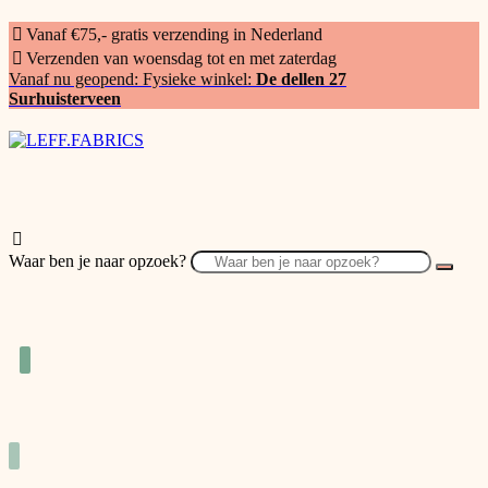
Vanaf €75,- gratis verzending in Nederland
Verzenden van woensdag tot en met zaterdag
Vanaf nu geopend: Fysieke winkel:
De dellen 27
Surhuisterveen
Waar ben je naar opzoek?