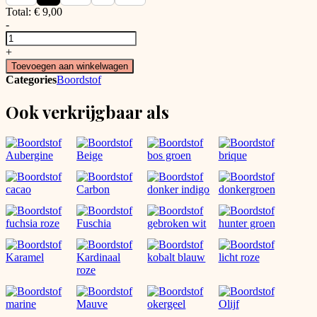
Total:
€
9,00
-
Boordstof
donkerjeans
+
aantal
Toevoegen aan winkelwagen
Categories
Boordstof
Ook verkrijgbaar als