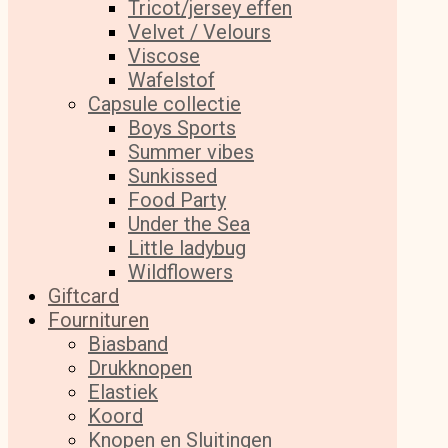
Tricot/jersey effen
Velvet / Velours
Viscose
Wafelstof
Capsule collectie
Boys Sports
Summer vibes
Sunkissed
Food Party
Under the Sea
Little ladybug
Wildflowers
Giftcard
Fournituren
Biasband
Drukknopen
Elastiek
Koord
Knopen en Sluitingen