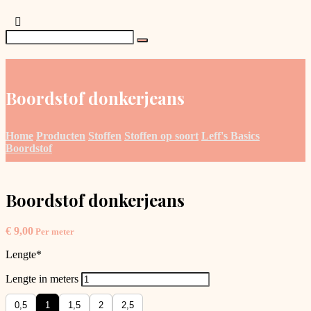
Boordstof donkerjeans
Home
Producten
Stoffen
Stoffen op soort
Leff's Basics
Boordstof
Boordstof donkerjeans
€
9,00
Per meter
Lengte
*
Lengte in meters
0,5
1
1,5
2
2,5