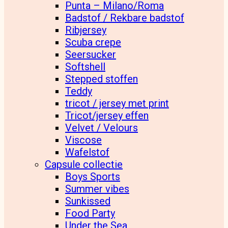
Punta – Milano/Roma
Badstof / Rekbare badstof
Ribjersey
Scuba crepe
Seersucker
Softshell
Stepped stoffen
Teddy
tricot / jersey met print
Tricot/jersey effen
Velvet / Velours
Viscose
Wafelstof
Capsule collectie
Boys Sports
Summer vibes
Sunkissed
Food Party
Under the Sea