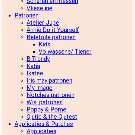
Scharen en messen
Vlieseline
Patronen
Atelier Jupe
Annie Do it Yourself
Beletoile patronen
Kids
Volwassene/ Tiener
B Trendy
Katia
Ikatee
Iris may patronen
My image
Notches patronen
Wisj patronen
Poppy & Pome
Qjutie & the Qjutest
Applicaties & Patches
Applicaties