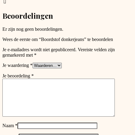
be
chosen
Beoordelingen
on
the
product
Er zijn nog geen beoordelingen.
page
Wees de eerste om “Boordstof donkerjeans” te beoordelen
Je e-mailadres wordt niet gepubliceerd.
Vereiste velden zijn
gemarkeerd met
*
Je waardering
*
Je beoordeling
*
Naam
*