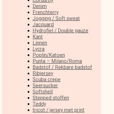
Corduroy
Denim
Frenchterry
Jogging / Soft sweat
Jacquard
Hydrofiel / Double gauze
Kant
Linnen
Lycra
Poplin/Katoen
Punta – Milano/Roma
Badstof / Rekbare badstof
Ribjersey
Scuba crepe
Seersucker
Softshell
Stepped stoffen
Teddy
tricot / jersey met print