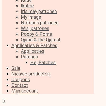
Katia
Ikatee
Iris may patronen
My image
Notches patronen
Wisj patronen
Poppy & Pome
Qjutie & the Qjutest
Applicaties & Patches
Applicaties
Patches
Hej Patches
Sale
Nieuwe producten
Coupons
Contact
Mijn account