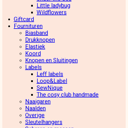
Little ladybug
Wildflowers
Giftcard
Fournituren
Biasband
Drukknopen
Elastiek
Koord
Knopen en Sluitingen
Labels
Leff labels
Loop&Label
SewNique
The cosy club handmade
Naaigaren
Naalden
Overige
Sleutelhangers