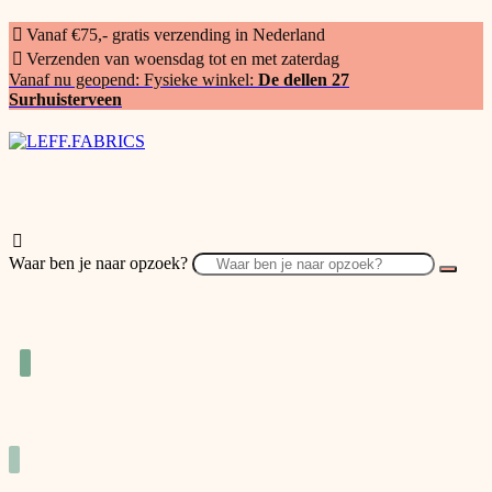
Vanaf €75,- gratis verzending in Nederland
Verzenden van woensdag tot en met zaterdag
Vanaf nu geopend: Fysieke winkel:
De dellen 27
Surhuisterveen
Waar ben je naar opzoek?