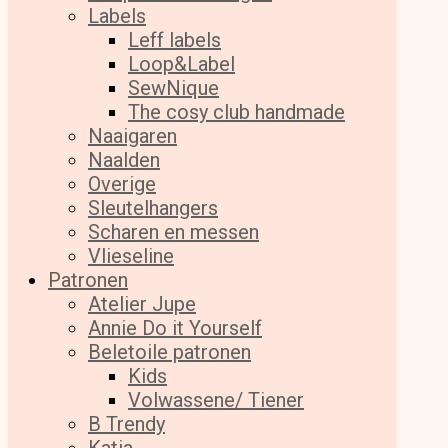
Labels
Leff labels
Loop&Label
SewNique
The cosy club handmade
Naaigaren
Naalden
Overige
Sleutelhangers
Scharen en messen
Vlieseline
Patronen
Atelier Jupe
Annie Do it Yourself
Beletoile patronen
Kids
Volwassene/ Tiener
B Trendy